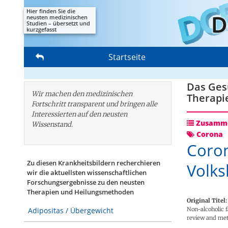
Hier finden Sie die
neusten medizinischen
Studien – übersetzt und
kurzgefasst
Startseite
Das Gesu
Wir machen den medizinischen
Therapi
Fortschritt transparent und bringen alle
Interessierten auf den neusten
Zusamme
Wissenstand.
Corona
Coron
Zu diesen Krankheitsbildern recherchieren
Volks
wir die aktuellsten wissenschaftlichen
Forschungs­ergebnisse zu den neusten
Therapien und Heilungsmethoden
Original Titel:
Non-alcoholic f
Adipositas / Übergewicht
review and met