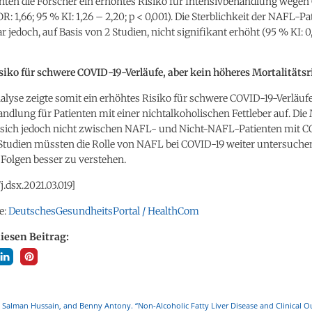
nten die Forscher ein erhöhtes Risiko für Intensivbehandlung wegen
R: 1,66; 95 % KI: 1,26 – 2,20; p < 0,001). Die Sterblichkeit der NAFL-Pa
 jedoch, auf Basis von 2 Studien, nicht signifikant erhöht (95 % KI: 0,
siko für schwere COVID-19-Verläufe, aber kein höheres Mortalitätsr
lyse zeigte somit ein erhöhtes Risiko für schwere COVID-19-Verläuf
ndlung für Patienten mit einer nichtalkoholischen Fettleber auf. Die 
 sich jedoch nicht zwischen NAFL- und Nicht-NAFL-Patienten mit C
Studien müssten die Rolle von NAFL bei COVID-19 weiter untersuche
Folgen besser zu verstehen.
/j.dsx.2021.03.019]
e:
DeutschesGesundheitsPortal / HealthCom
diesen Beitrag:
 Salman Hussain, and Benny Antony. “Non-Alcoholic Fatty Liver Disease and Clinical 