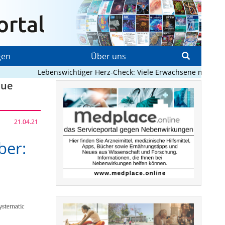
gen
Über uns
Lebenswichtiger Herz-Check: Viele Erwachsene mit angebor
eue
21.04.21
ber:
systematic