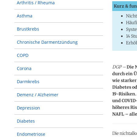
Arthritis / Rheuma
Kurz & fun
Asthma
Nicht
Häufi
Brustkrebs
Syst
14 St
Chronische Darmentzündung
Erhöh
COPD
DGP –
Die 
Corona
durch ein 
wie starker
Darmkrebs
Diabetes od
19-Risiken.
Demenz / Alzheimer
und COVID-1
höheres Ri
Depression
NAFL – alle
Diabetes
Die nichtalk
Endometriose