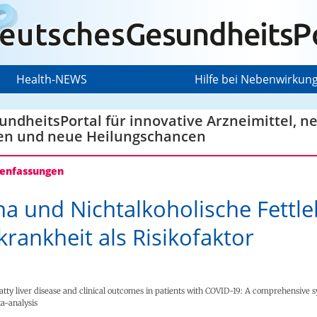
Health-NEWS
Hilfe bei Nebenwirkun
ndheitsPortal für innovative Arzneimittel, n
en und neue Heilungschancen
nfassungen
a und Nichtalkoholische Fettle
krankheit als Risikofaktor
atty liver disease and clinical outcomes in patients with COVID-19: A comprehensive 
a-analysis