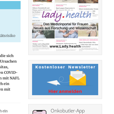
tätsrisiko
die sich
 Ursachen
itas,
ten COVID-
en mit NAFL
ch ein
en mit
Onkobutler-App
h ein