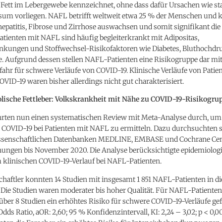
Fett im Lebergewebe kennzeichnet, ohne dass dafür Ursachen wie st
um vorliegen. NAFL betrifft weltweit etwa 25 % der Menschen und k
hepatitis, Fibrose und Zirrhose auswachsen und somit signifikant die
atienten mit NAFL sind häufig begleiterkrankt mit Adipositas,
nkungen und Stoffwechsel-Risikofaktoren wie Diabetes, Bluthochdr
. Aufgrund dessen stellen NAFL-Patienten eine Risikogruppe dar mit
ahr für schwere Verläufe von COVID-19. Klinische Verläufe von Patie
ID-19 waren bisher allerdings nicht gut charakterisiert.
lische Fettleber: Volkskrankheit mit Nähe zu COVID-19-Risikogru
hrten nun einen systematischen Review mit Meta-Analyse durch, um 
 COVID-19 bei Patienten mit NAFL zu ermitteln. Dazu durchsuchten s
ssenschaftlichen Datenbanken MEDLINE, EMBASE und Cochrane Cen
chungen bis November 2020. Die Analyse berücksichtigte epidemiolog
 klinischen COVID-19-Verlauf bei NAFL-Patienten.
haftler konnten 14 Studien mit insgesamt 1 851 NAFL-Patienten in di
Die Studien waren moderater bis hoher Qualität. Für NAFL-Patienten
über 8 Studien ein erhöhtes Risiko für schwere COVID-19-Verläufe g
Odds Ratio, aOR: 2,60; 95 % Konfidenzintervall, KI: 2,24 – 3,02; p < 0,0