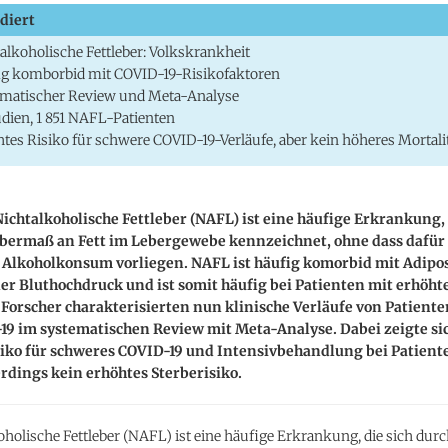
diert
alkoholische Fettleber: Volkskrankheit
g komborbid mit COVID-19-Risikofaktoren
ematischer Review und Meta-Analyse
udien, 1 851 NAFL-Patienten
tes Risiko für schwere COVID-19-Verläufe, aber kein höheres Mortali
Nichtalkoholische Fettleber (NAFL) ist eine häufige Erkrankung, 
Übermaß an Fett im Lebergewebe kennzeichnet, ohne dass dafür
 Alkoholkonsum vorliegen. NAFL ist häufig komorbid mit Adipos
er Bluthochdruck und ist somit häufig bei Patienten mit erhöh
 Forscher charakterisierten nun klinische Verläufe von Patient
9 im systematischen Review mit Meta-Analyse. Dabei zeigte si
siko für schweres COVID-19 und Intensivbehandlung bei Patient
rdings kein erhöhtes Sterberisiko.
oholische Fettleber (NAFL) ist eine häufige Erkrankung, die sich durc