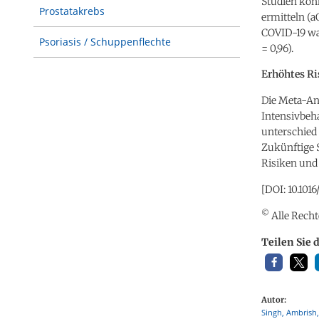
Studien kon
Prostatakrebs
ermitteln (aO
COVID-19 war
Psoriasis / Schuppenflechte
= 0,96).
Erhöhtes Ri
Die Meta-Ana
Intensivbeha
unterschied
Zukünftige 
Risiken und 
[DOI: 10.1016
©
Alle Recht
Teilen Sie 
Autor:
Singh, Ambrish,