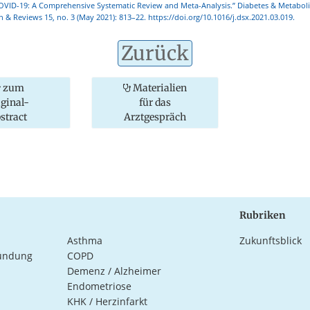
COVID-19: A Comprehensive Systematic Review and Meta-Analysis.” Diabetes & Metabol
ch & Reviews 15, no. 3 (May 2021): 813–22. https://doi.org/10.1016/j.dsx.2021.03.019.
Zurück
zum
Materialien
iginal-
für das
stract
Arztgespräch
Rubriken
Asthma
Zukunftsblick
ündung
COPD
Demenz / Alzheimer
Endometriose
KHK / Herzinfarkt