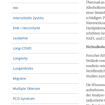
Übermaß an 
Alkoholkons
HIV
einer Steato
schädigen. P
Interstitielle Zystitis
Nierenerkra
KHK / Herzinfarkt
Dyslipidemie
erhöhten Gef
Leukämie
NAFL und COV
Nichtalkoho
Long-COVID
Forscher fü
Longevity
Verläufe von
medizin-wi
Lungenkrebs
Veröffentli
Studien zum
Migräne
Die Wissensc
Multiple Sklerose
aufnehmen. 
der Analyse 
PCO-Syndrom
(adjustierte 