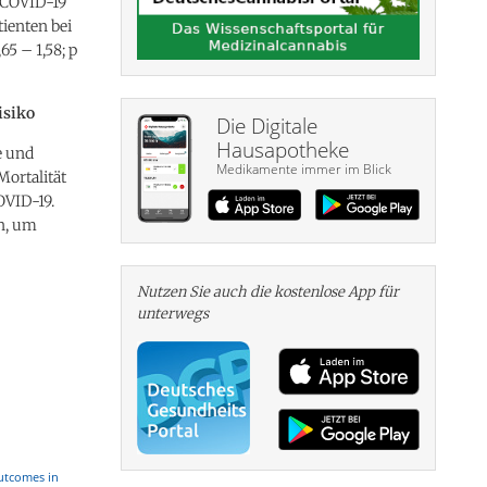
 COVID-19
tienten bei
65 – 1,58; p
isiko
Die Digitale
Hausapotheke
e und
Medikamente immer im Blick
Mortalität
OVID-19.
n, um
Nutzen Sie auch die kosten­lose App für
unterwegs
Outcomes in