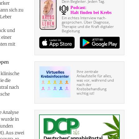
Dein Begleiter. Jeden Tag.
arker
ann sich zu
 Leber
Ein echtes Interview nach­
gesprochen. Über Diagnose,
Therapie und die Kraft digitaler
uck und
Begleitung
 einer
nten mit
ppen
Ihre zentrale
klinische
Anlaufstelle für alles,
ie die
was vor, während und
nach der
tral nach
Krebsbehandlung
wichtig ist!
ische
e Analyse
 wurde in
efunden
01). Aus zwei