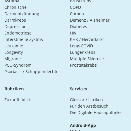
Asthma
Brustkrebs
Chronische
COPD
Darmentzündung
Corona
Darmkrebs
Demenz / Alzheimer
Depression
Diabetes
Endometriose
HIV
Interstitielle Zystitis
KHK / Herzinfarkt
Leukämie
Long-COVID
Longevity
Lungenkrebs
Migräne
Multiple Sklerose
PCO-Syndrom
Prostatakrebs
Psoriasis / Schuppenflechte
Rubriken
Services
Zukunftsblick
Glossar / Lexikon
Für den Arztbesuch
Die Digitale Hausapotheke
Android-App