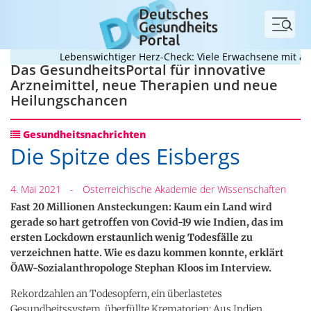
Menü
Lebenswichtiger Herz-Check: Viele Erwachsene mit ange
Das GesundheitsPortal für innovative
Arzneimittel, neue Therapien und neue
Heilungschancen
Gesundheitsnachrichten
Die Spitze des Eisbergs
4. Mai 2021
-
Österreichische Akademie der Wissenschaften
Fast 20 Millionen Ansteckungen: Kaum ein Land wird
gerade so hart getroffen von Covid-19 wie Indien, das im
ersten Lockdown erstaunlich wenig Todesfälle zu
verzeichnen hatte. Wie es dazu kommen konnte, erklärt
ÖAW-Sozialanthropologe Stephan Kloos im Interview.
Rekordzahlen an Todesopfern, ein überlastetes
Gesundheitssystem, überfüllte Krematorien: Aus Indien