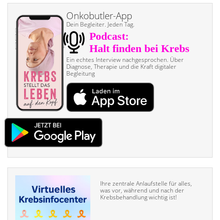
Onkobutler-App
Dein Begleiter. Jeden Tag.
Ein echtes Interview nach­gesprochen. Über
Diagnose, Therapie und die Kraft digitaler
Begleitung
Ihre zentrale Anlaufstelle für alles,
was vor, während und nach der
Krebsbehandlung wichtig ist!