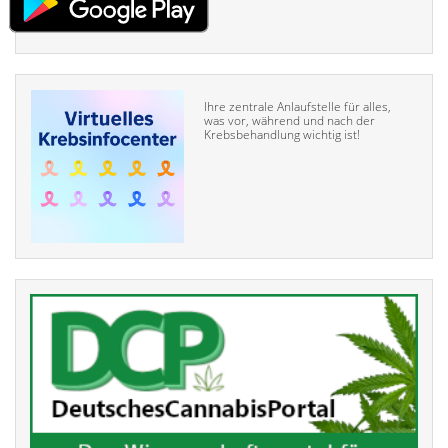
Ihre zentrale Anlaufstelle für alles,
was vor, während und nach der
Krebsbehandlung wichtig ist!