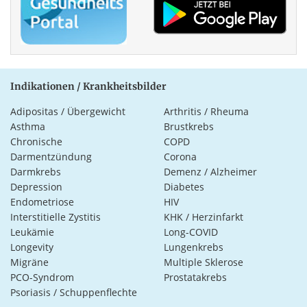
Indikationen / Krankheitsbilder
Adipositas / Übergewicht
Arthritis / Rheuma
Asthma
Brustkrebs
Chronische
COPD
Darmentzündung
Corona
Darmkrebs
Demenz / Alzheimer
Depression
Diabetes
Endometriose
HIV
Interstitielle Zystitis
KHK / Herzinfarkt
Leukämie
Long-COVID
Longevity
Lungenkrebs
Migräne
Multiple Sklerose
PCO-Syndrom
Prostatakrebs
Psoriasis / Schuppenflechte