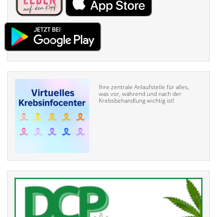
Ihre zentrale Anlaufstelle für alles,
was vor, während und nach der
Krebsbehandlung wichtig ist!