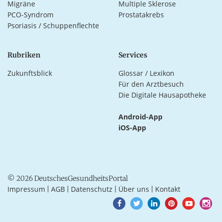
Migräne
Multiple Sklerose
PCO-Syndrom
Prostatakrebs
Psoriasis / Schuppenflechte
Rubriken
Services
Zukunftsblick
Glossar / Lexikon
Für den Arztbesuch
Die Digitale Hausapotheke
Android-App
iOS-App
© 2026 DeutschesGesundheitsPortal
Impressum
AGB
Datenschutz
Über uns
Kontakt
|
|
|
|
Goto
Goto
Goto
Goto
Goto
Goto