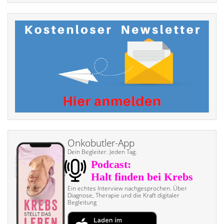
Onkobutler-App
Dein Begleiter. Jeden Tag.
Ein echtes Interview nach­gesprochen. Über
Diagnose, Therapie und die Kraft digitaler
Begleitung