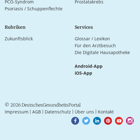
PCO-Syndrom
Prostatakrebs
Psoriasis / Schuppenflechte
Rubriken
Services
Zukunftsblick
Glossar / Lexikon
Für den Arztbesuch
Die Digitale Hausapotheke
Android-App
iOS-App
© 2026 DeutschesGesundheitsPortal
Impressum
AGB
Datenschutz
Über uns
Kontakt
|
|
|
|
Goto
Goto
Goto
Goto
Goto
Goto
Facebook
Twitter
LinkedIn
Pinterest
Youtube
Instagra