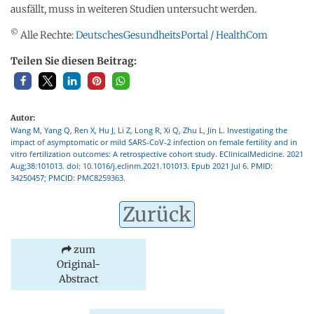
ausfällt, muss in weiteren Studien untersucht werden.
©
Alle Rechte:
DeutschesGesundheitsPortal / HealthCom
Teilen Sie diesen Beitrag:
Autor:
Wang M, Yang Q, Ren X, Hu J, Li Z, Long R, Xi Q, Zhu L, Jin L. Investigating the
impact of asymptomatic or mild SARS-CoV-2 infection on female fertility and in
vitro fertilization outcomes: A retrospective cohort study. EClinicalMedicine. 2021
Aug;38:101013. doi: 10.1016/j.eclinm.2021.101013. Epub 2021 Jul 6. PMID:
34250457; PMCID: PMC8259363.
Zurück
zum
Original-
Abstract