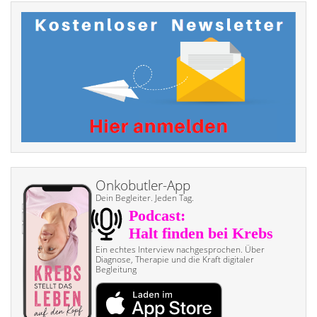
Onkobutler-App
Dein Begleiter. Jeden Tag.
Ein echtes Interview nach­gesprochen. Über
Diagnose, Therapie und die Kraft digitaler
Begleitung