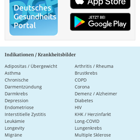
Indikationen / Krankheitsbilder
Adipositas / Übergewicht
Arthritis / Rheuma
Asthma
Brustkrebs
Chronische
COPD
Darmentzündung
Corona
Darmkrebs
Demenz / Alzheimer
Depression
Diabetes
Endometriose
HIV
Interstitielle Zystitis
KHK / Herzinfarkt
Leukämie
Long-COVID
Longevity
Lungenkrebs
Migräne
Multiple Sklerose