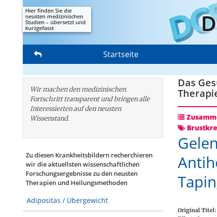
Hier finden Sie die
neusten medizinischen
Studien – übersetzt und
kurzgefasst
Startseite
Das Gesu
Wir machen den medizinischen
Therapi
Fortschritt transparent und bringen alle
Interessierten auf den neusten
Zusamme
Wissenstand.
Brustkr
Gele
Zu diesen Krankheitsbildern recherchieren
Antih
wir die aktuellsten wissenschaftlichen
Forschungs­ergebnisse zu den neusten
Tapin
Therapien und Heilungsmethoden
Adipositas / Übergewicht
Original Titel: