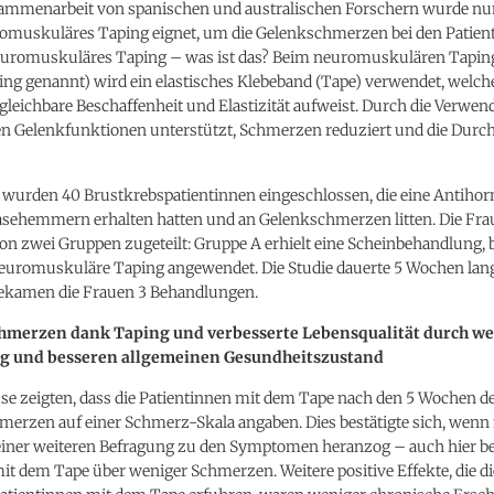
sammenarbeit von spanischen und australischen Forschern wurde nun
romuskuläres Taping eignet, um die Gelenkschmerzen bei den Patien
uromuskuläres Taping – was ist das? Beim neuromuskulären Tapin
ng genannt) wird ein elastisches Klebeband (Tape) verwendet, welch
gleichbare Beschaffenheit und Elastizität aufweist. Durch die Verwe
n Gelenkfunktionen unterstützt, Schmerzen reduziert und die Durc
ie wurden 40 Brustkrebspatientinnen eingeschlossen, die eine Antiho
sehemmern erhalten hatten und an Gelenkschmerzen litten. Die Fr
on zwei Gruppen zugeteilt: Gruppe A erhielt eine Scheinbehandlung, 
euromuskuläre Taping angewendet. Die Studie dauerte 5 Wochen lang
 bekamen die Frauen 3 Behandlungen.
hmerzen dank Taping und verbesserte Lebensqualität durch w
g und besseren allgemeinen Gesundheitszustand
se zeigten, dass die Patientinnen mit dem Tape nach den 5 Wochen de
merzen auf einer Schmerz-Skala angaben. Dies bestätigte sich, wen
einer weiteren Befragung zu den Symptomen heranzog – auch hier be
it dem Tape über weniger Schmerzen. Weitere positive Effekte, die di