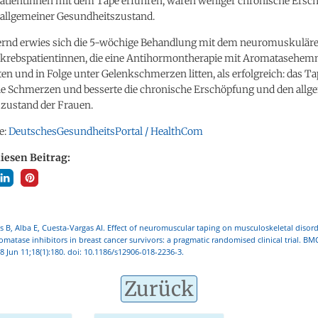
atientinnen mit dem Tape erfuhren, waren weniger chronische Ersc
r allgemeiner Gesundheitszustand.
ernd erwies sich die 5-wöchige Behandlung mit dem neuromuskulär
stkrebspatientinnen, die eine Antihormontherapie mit Aromatasehe
ten und in Folge unter Gelenkschmerzen litten, als erfolgreich: das T
die Schmerzen und besserte die chronische Erschöpfung und den all
zustand der Frauen.
e:
DeutschesGesundheitsPortal / HealthCom
diesen Beitrag:
es B, Alba E, Cuesta-Vargas AI. Effect of neuromuscular taping on musculoskeletal disor
romatase inhibitors in breast cancer survivors: a pragmatic randomised clinical trial.
8 Jun 11;18(1):180. doi: 10.1186/s12906-018-2236-3.
Zurück