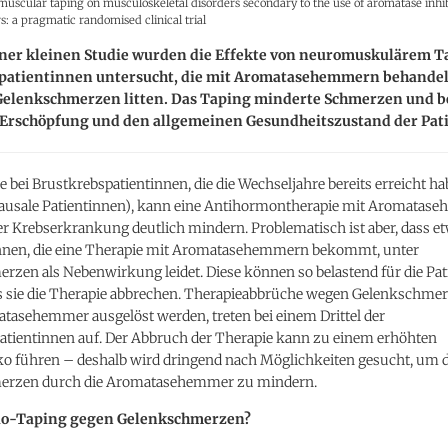
muscular taping on musculoskeletal disorders secondary to the use of aromatase inhib
s: a pragmatic randomised clinical trial
iner kleinen Studie wurden die Effekte von neuromuskulärem T
patientinnen untersucht, die mit Aromatasehemmern behande
Gelenkschmerzen litten. Das Taping minderte Schmerzen und be
 Erschöpfung und den allgemeinen Gesundheitszustand der Pat
 bei Brustkrebspatientinnen, die die Wechseljahre bereits erreicht h
usale Patientinnen), kann eine Antihormontherapie mit Aromatas
 Krebserkrankung deutlich mindern. Problematisch ist aber, dass etw
innen, die eine Therapie mit Aromatasehemmern bekommt, unter
rzen als Nebenwirkung leidet. Diese können so belastend für die Pa
s sie die Therapie abbrechen. Therapieabbrüche wegen Gelenkschmer
tasehemmer ausgelöst werden, treten bei einem Drittel der
atientinnen auf. Der Abbruch der Therapie kann zu einem erhöhten
iko führen – deshalb wird dringend nach Möglichkeiten gesucht, um d
erzen durch die Aromatasehemmer zu mindern.
sio-Taping gegen Gelenkschmerzen?