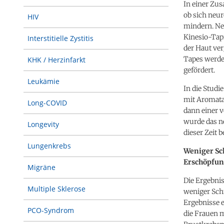
In einer Zu
ob sich neu
HIV
mindern. Ne
Kinesio-Tapi
Interstitielle Zystitis
der Haut ver
Tapes werde
KHK / Herzinfarkt
gefördert.
Leukämie
In die Stud
mit Aromata
Long-COVID
dann einer v
wurde das n
Longevity
dieser Zeit
Lungenkrebs
Weniger Sc
Erschöpfun
Migräne
Die Ergebnis
Multiple Sklerose
weniger Sch
Ergebnisse 
PCO-Syndrom
die Frauen m