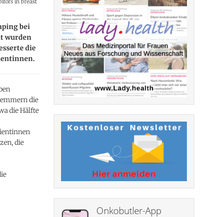
itors in breast
aping bei
lt wurden
sserte die
ientinnen.
aben
ehemmern die
a die Hälfte
tientinnen
zen, die
ie
Onkobutler-App