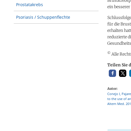
Brustkrebsp
Prostatakrebs
ein bessere
Psoriasis / Schuppenflechte
Schlussfolg
für die Bru
erhalten hat
reduzierte 
Gesundheits
©
Alle Recht
Teilen Sie 
Autor:
Conejo I, Pajar
to the use of a
Altern Med. 201