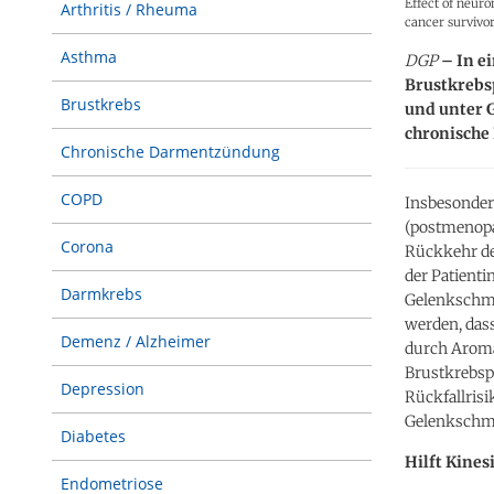
Effect of neuro
Arthritis / Rheuma
cancer survivor
Asthma
DGP
– In e
Brustkrebs
Brustkrebs
und unter 
chronische
Chronische Darmentzündung
COPD
Insbesondere
(postmenopa
Corona
Rückkehr der
der Patient
Darmkrebs
Gelenkschme
werden, das
Demenz / Alzheimer
durch Aroma
Brustkrebsp
Depression
Rückfallris
Gelenkschm
Diabetes
Hilft Kine
Endometriose