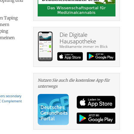
höpfung und
en Taping
mmern
aping
Die Digitale
gemeinen
Hausapotheke
Medikamente immer im Blick
Nutzen Sie auch die kosten­lose App für
unterwegs
ders secondary
 BMC Complement