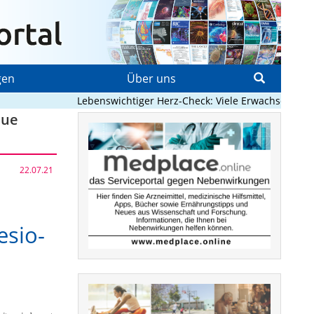
gen
Über uns
Lebenswichtiger Herz-Check: Viele Erwachsene mit an
eue
22.07.21
esio-