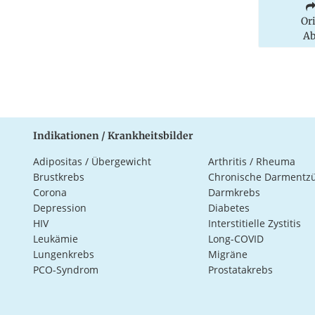
Or
Ab
Indikationen / Krankheitsbilder
Adipositas / Übergewicht
Arthritis / Rheuma
Brustkrebs
Chronische Darmentz
Corona
Darmkrebs
Depression
Diabetes
HIV
Interstitielle Zystitis
Leukämie
Long-COVID
Lungenkrebs
Migräne
PCO-Syndrom
Prostatakrebs