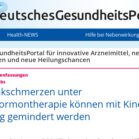
Health-NEWS
Hilfe bei Nebenwirkun
ndheitsPortal für innovative Arzneimittel, n
en und neue Heilungschancen
nfassungen
ebs
nkschmerzen unter
ormontherapie können mit Kin
g gemindert werden