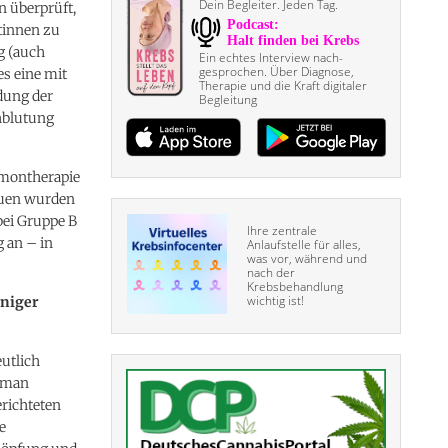
Dein Begleiter. Jeden Tag.
 überprüft,
tinnen zu
g (auch
Ein echtes Interview nach­
gesprochen. Über Diagnose,
es eine mit
Therapie und die Kraft digitaler
ndung der
Begleitung
hblutung
rmontherapie
auen wurden
bei Gruppe B
Ihre zentrale
 an – in
Anlaufstelle für alles,
was vor, während und
nach der
Krebsbehandlung
wichtig ist!
eniger
utlich
n man
richteten
e