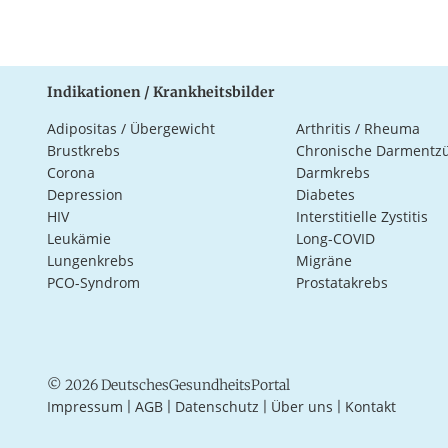
Indikationen / Krankheitsbilder
Adipositas / Übergewicht
Arthritis / Rheuma
Brustkrebs
Chronische Darmentz
Corona
Darmkrebs
Depression
Diabetes
HIV
Interstitielle Zystitis
Leukämie
Long-COVID
Lungenkrebs
Migräne
PCO-Syndrom
Prostatakrebs
© 2026 DeutschesGesundheitsPortal
Impressum
AGB
Datenschutz
Über uns
Kontakt
|
|
|
|