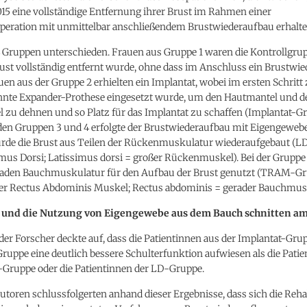
15 eine vollständige Entfernung ihrer Brust im Rahmen einer
peration mit unmittelbar anschließendem Brustwiederaufbau erhalte
 Gruppen unterschieden. Frauen aus Gruppe 1 waren die Kontrollgrup
ust vollständig entfernt wurde, ohne dass im Anschluss ein Brustwi
auen aus der Gruppe 2 erhielten ein Implantat, wobei im ersten Schritt
nnte Expander-Prothese eingesetzt wurde, um den Hautmantel und d
zu dehnen und so Platz für das Implantat zu schaffen (Implantat-Gr
den Gruppen 3 und 4 erfolgte der Brustwiederaufbau mit Eigengewebe.
rde die Brust aus Teilen der Rückenmuskulatur wiederaufgebaut (L
imus Dorsi; Latissimus dorsi = großer Rückenmuskel). Bei der Grupp
eraden Bauchmuskulatur für den Aufbau der Brust genutzt (TRAM-
er Rectus Abdominis Muskel; Rectus abdominis = gerader Bauchmusk
 und die Nutzung von Eigengewebe aus dem Bauch schnitten am
der Forscher deckte auf, dass die Patientinnen aus der Implantat-Gru
uppe eine deutlich bessere Schulterfunktion aufwiesen als die Patie
l-Gruppe oder die Patientinnen der LD-Gruppe.
utoren schlussfolgerten anhand dieser Ergebnisse, dass sich die Rehab