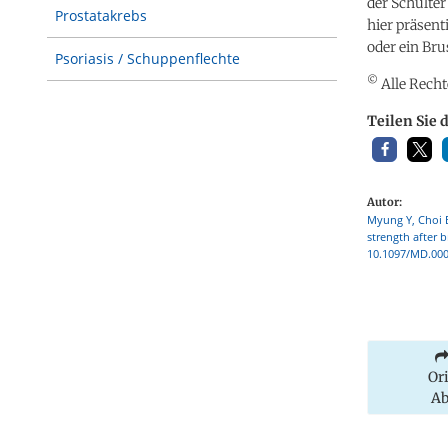
der Schulte
Prostatakrebs
hier präsent
oder ein Br
Psoriasis / Schuppenflechte
©
Alle Recht
Teilen Sie 
Autor:
Myung Y, Choi B
strength after b
10.1097/MD.00
Or
Ab