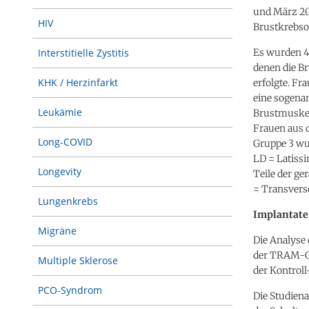
und März 20
HIV
Brustkrebso
Es wurden 4
Interstitielle Zystitis
denen die Br
KHK / Herzinfarkt
erfolgte. Fr
eine sogena
Leukämie
Brustmuskel 
Frauen aus 
Long-COVID
Gruppe 3 wu
LD = Latiss
Longevity
Teile der g
= Transvers
Lungenkrebs
Implantate
Migräne
Die Analyse 
der TRAM-Gr
Multiple Sklerose
der Kontrol
PCO-Syndrom
Die Studiena