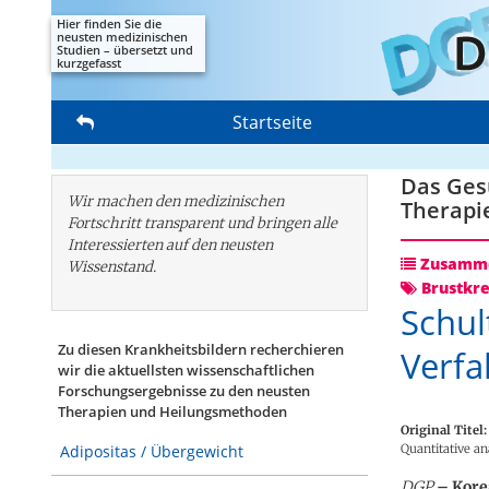
Hier finden Sie die
neusten medizinischen
Studien – übersetzt und
kurzgefasst
Startseite
Das Gesu
Wir machen den medizinischen
Therapi
Fortschritt transparent und bringen alle
Interessierten auf den neusten
Zusamme
Wissenstand.
Brustkr
Schul
Zu diesen Krankheitsbildern recherchieren
Verfa
wir die aktuellsten wissenschaftlichen
Forschungs­ergebnisse zu den neusten
Therapien und Heilungsmethoden
Original Titel:
Quantitative an
Adipositas / Übergewicht
DGP
– Korea