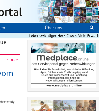
gen
Über uns
Lebenswichtiger Herz-Check: Viele Erwachsene mit 
eue
10.08.21
 vom
cohort study