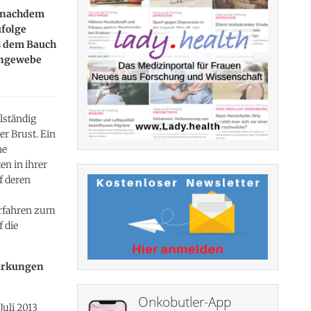
e nachdem
ufolge
s dem Bauch
gengewebe
lständig
r Brust. Ein
he
en in ihrer
f deren
Verfahren zum
 die
wirkungen
Onkobutler-App
Juli 2013