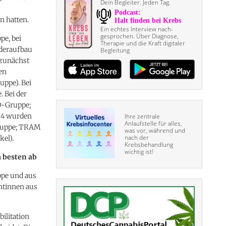
Dein Begleiter. Jeden Tag.
n hatten.
Ein echtes Interview nach­
gesprochen. Über Diagnose,
pe, bei
Therapie und die Kraft digitaler
ederaufbau
Begleitung
 zunächst
en
uppe). Bei
 Bei der
D-Gruppe;
e 4 wurden
Ihre zentrale
Anlaufstelle für alles,
Gruppe; TRAM
was vor, während und
nach der
el).
Krebsbehandlung
wichtig ist!
 besten ab
ppe und aus
ntinnen aus
ilitation