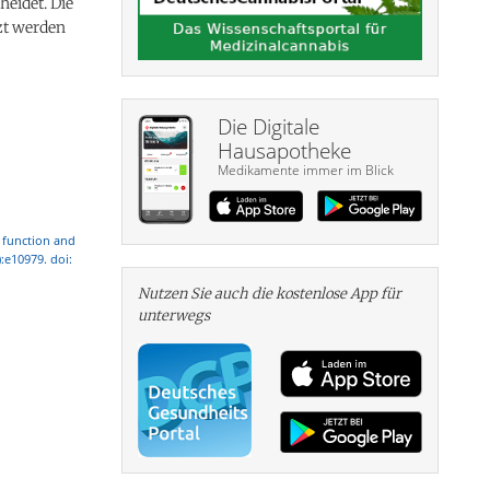
eidet. Die
zt werden
Die Digitale
Hausapotheke
Medikamente immer im Blick
r function and
):e10979. doi:
Nutzen Sie auch die kosten­lose App für
unterwegs