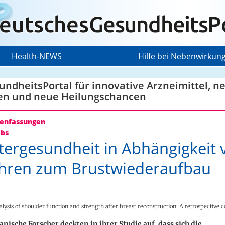
Health-NEWS
Hilfe bei Nebenwirkun
ndheitsPortal für innovative Arzneimittel, n
en und neue Heilungschancen
nfassungen
ebs
tergesundheit in Abhängigkeit
hren zum Brustwiederaufbau
alysis of shoulder function and strength after breast reconstruction: A retrospective 
nische Forscher deckten in ihrer Studie auf, dass sich die