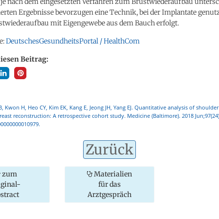
r je nach dem eingesetzten Verfahren zum Brustwiederaufbau untersch
ierten Ergebnisse bevorzugen eine Technik, bei der Implantate genut
ustwiederaufbau mit Eigengewebe aus dem Bauch erfolgt.
e:
DeutschesGesundheitsPortal / HealthCom
diesen Beitrag:
, Kwon H, Heo CY, Kim EK, Kang E, Jeong JH, Yang EJ. Quantitative analysis of shoulde
reast reconstruction: A retrospective cohort study. Medicine (Baltimore). 2018 Jun;97(24
00000000010979.
Zurück
zum
Materialien
iginal-
für das
stract
Arztgespräch