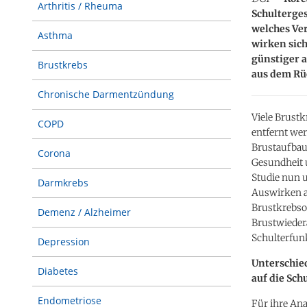
Arthritis / Rheuma
Schulterge
welches Ve
Asthma
wirken sic
günstiger a
Brustkrebs
aus dem Rü
Chronische Darmentzündung
Viele Brustk
COPD
entfernt we
Brustaufbau 
Corona
Gesundheit 
Studie nun u
Darmkrebs
Auswirken au
Brustkrebsop
Demenz / Alzheimer
Brustwiedera
Schulterfun
Depression
Unterschie
Diabetes
auf die Sch
Endometriose
Für ihre Ana