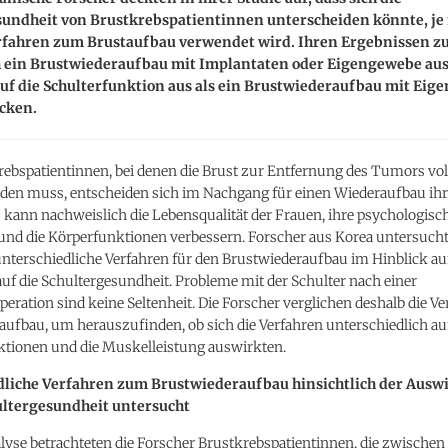
sundheit von Brustkrebspatientinnen unterscheiden könnte, j
rfahren zum Brustaufbau verwendet wird. Ihren Ergebnissen z
h ein Brustwiederaufbau mit Implantaten oder Eigengewebe au
uf die Schulterfunktion aus als ein Brustwiederaufbau mit Ei
cken.
rebspatientinnen, bei denen die Brust zur Entfernung des Tumors vol
rden muss, entscheiden sich im Nachgang für einen Wiederaufbau ihre
kann nachweislich die Lebensqualität der Frauen, ihre psychologisc
und die Körperfunktionen verbessern. Forscher aus Korea untersucht
nterschiedliche Verfahren für den Brustwiederaufbau im Hinblick au
f die Schultergesundheit. Probleme mit der Schulter nach einer
eration sind keine Seltenheit. Die Forscher verglichen deshalb die 
ufbau, um herauszufinden, ob sich die Verfahren unterschiedlich auf
ktionen und die Muskelleistung auswirkten.
dliche Verfahren zum Brustwiederaufbau hinsichtlich der Aus
ultergesundheit untersucht
lyse betrachteten die Forscher Brustkrebspatientinnen, die zwischen 