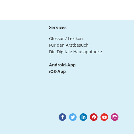
Services
Glossar / Lexikon
Für den Arztbesuch
Die Digitale Hausapotheke
Android-App
iOS-App
Goto
Goto
Goto
Goto
Goto
Goto
Facebook
Twitter
LinkedIn
Pinterest
Youtube
Instagram