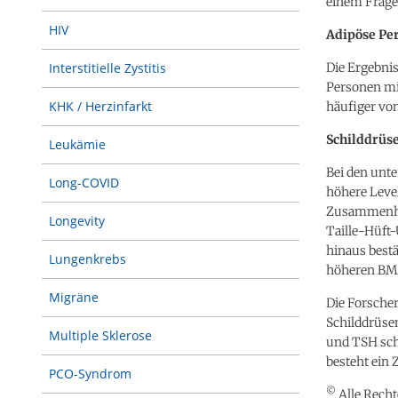
einem Frageb
HIV
Adipöse Pe
Die Ergebnis
Interstitielle Zystitis
Personen mi
KHK / Herzinfarkt
häufiger vo
Schilddrüs
Leukämie
Bei den unt
Long-COVID
höhere Leve
Zusammenha
Longevity
Taille-Hüft
hinaus best
Lungenkrebs
höheren BM
Migräne
Die Forscher
Schilddrüse
Multiple Sklerose
und TSH sch
besteht ein
PCO-Syndrom
©
Alle Recht