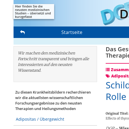
Hier finden Sie die
neusten medizinischen
Studien – übersetzt und
kurzgefasst
Startseite
Das Gesu
Wir machen den medizinischen
Therapi
Fortschritt transparent und bringen alle
Interessierten auf den neusten
Zusamme
Wissenstand.
Adiposit
Schil
Zu diesen Krankheitsbildern recherchieren
Rolle
wir die aktuellsten wissenschaftlichen
Forschungs­ergebnisse zu den neusten
Therapien und Heilungsmethoden
Original Titel:
Effects of thy
Adipositas / Übergewicht
DGP
–
Wiss