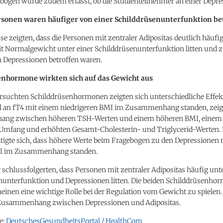
ogen wurde zudem erfasst, ob die Studienteilnehmer an einer Depress
rsonen waren häufiger von einer Schilddrüsenunterfunktion be
se zeigten, dass die Personen mit zentraler Adipositas deutlich häufige
t Normalgewicht unter einer Schilddrüsenunterfunktion litten und
n Depressionen betroffen waren.
enhormone wirkten sich auf das Gewicht aus
ersuchten Schilddrüsenhormonen zeigten sich unterschiedliche Effe
l an fT4 mit einem niedrigeren BMI im Zusammenhang standen, zeigt
ng zwischen höheren TSH-Werten und einem höheren BMI, einem
-Umfang und erhöhten Gesamt-Cholesterin- und Triglycerid-Werten.
ätigte sich, dass höhere Werte beim Fragebogen zu den Depressionen
I im Zusammenhang standen.
 schlussfolgerten, dass Personen mit zentraler Adipositas häufig unte
nunterfunktion und Depressionen litten. Die beiden Schilddrüsenho
einen eine wichtige Rolle bei der Regulation vom Gewicht zu spiele
 Zusammenhang zwischen Depressionen und Adipositas.
e:
DeutschesGesundheitsPortal / HealthCom