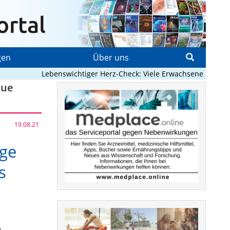
gen
Über uns
Lebenswichtiger Herz-Check: Viele Erwachsene mit angeb
eue
19.08.21
ige
s
m