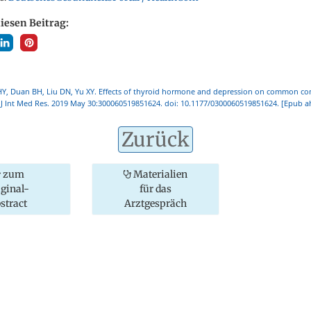
diesen Beitrag:
Y, Duan BH, Liu DN, Yu XY. Effects of thyroid hormone and depression on common c
. J Int Med Res. 2019 May 30:300060519851624. doi: 10.1177/0300060519851624. [Epub a
Zurück
zum
Materialien
iginal-
für das
stract
Arztgespräch