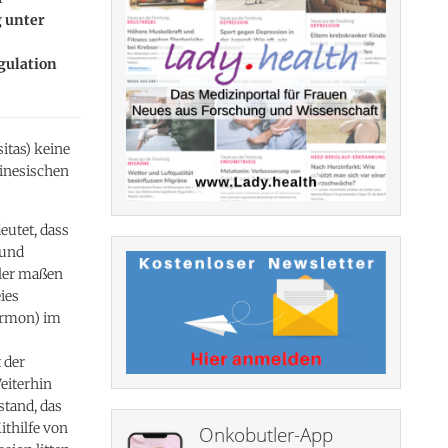
g unter
gulation
itas) keine
hinesischen
eutet, dass
 und
tler maßen
ies
ormon) im
 der
eiterhin
stand, das
ithilfe von
Onkobutler-App