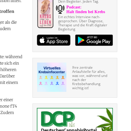
ion litten.
Dein Begleiter. Jeden Tag.
troffen
Ein echtes Interview nach­
gesprochen. Über Diagnose,
r als die
Therapie und die Kraft digitaler
 zudem
Begleitung
kte: während
e sich ein
Ihre zentrale
 höheren
Anlaufstelle für alles,
was vor, während und
 Darüber
nach der
 mit einem
Krebsbehandlung
wichtig ist!
r einer
rmone fT4
n. Zudem