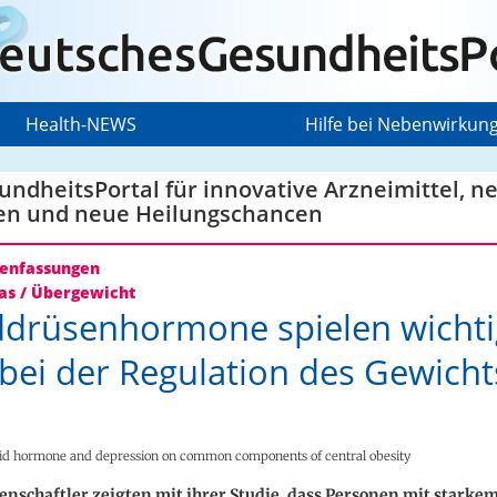
Health-NEWS
Hilfe bei Nebenwirkun
ndheitsPortal für innovative Arzneimittel, n
en und neue Heilungschancen
nfassungen
as / Übergewicht
ddrüsenhormone spielen wicht
 bei der Regulation des Gewicht
roid hormone and depression on common components of central obesity
enschaftler zeigten mit ihrer Studie, dass Personen mit starke