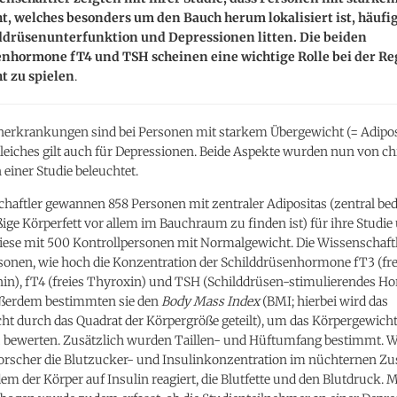
, welches besonders um den Bauch herum lokalisiert ist, häufi
lddrüsenunterfunktion und Depressionen litten. Die beiden
enhormone fT4 und TSH scheinen eine wichtige Rolle bei der Re
t zu spielen
.
nerkrankungen sind bei Personen mit starkem Übergewicht (= Adipos
Gleiches gilt auch für Depressionen. Beide Aspekte wurden nun von c
 einer Studie beleuchtet.
haftler gewannen 858 Personen mit zentraler Adipositas (zentral bed
ge Körperfett vor allem im Bauchraum zu finden ist) für ihre Studie
diese mit 500 Kontrollpersonen mit Normalgewicht. Die Wissenschaf
rsonen, wie hoch die Konzentration der Schilddrüsenhormone fT3 (fre
nin), fT4 (freies Thyroxin) und TSH (Schilddrüsen-stimulierendes H
ußerdem bestimmten sie den
Body Mass Index
(BMI; hierbei wird das
ht durch das Quadrat der Körpergröße geteilt), um das Körpergewicht
 bewerten. Zusätzlich wurden Taillen- und Hüftumfang bestimmt. W
orscher die Blutzucker- und Insulinkonzentration im nüchternen Zu
m der Körper auf Insulin reagiert, die Blutfette und den Blutdruck. M