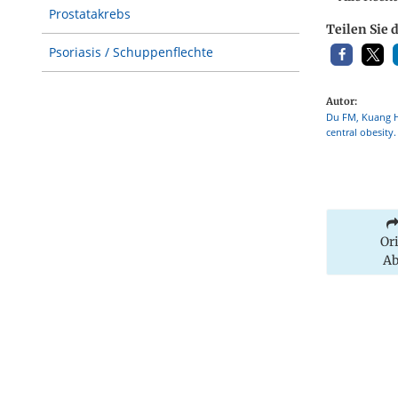
Prostatakrebs
Teilen Sie 
Psoriasis / Schuppenflechte
Autor:
Du FM, Kuang H
central obesity
Or
Ab