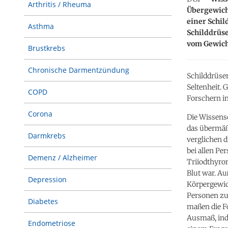
Arthritis / Rheuma
Übergewicht
einer Schi
Asthma
Schilddrüs
vom Gewich
Brustkrebs
Chronische Darmentzündung
Schilddrüse
Seltenheit. 
COPD
Forschern in
Corona
Die Wissensc
das übermäßi
Darmkrebs
verglichen 
bei allen Pe
Demenz / Alzheimer
Triiodthyro
Blut war. A
Depression
Körpergewic
Personen zu
Diabetes
maßen die F
Ausmaß, inde
Endometriose