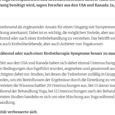
hung benötigt wird, sagen Forscher aus den USA und Kanada: Ja
unehmend als ergänzender Ansatz für einen Umgang mit Symptomen
ung anerkannt. Dabei ist es wichtig, die möglichen Vorteile, aber a
hrend oder nach einer Krebsbehandlung zu verstehen. Das betrifft s
ie auch Krebsüberlebende, aber auch Anbieter von Yogakursen.
 während oder nach einer Krebstherapie Symptome besser zu m
tler aus den USA und Kanada haben sich daher einmal Untersuchunge
ten Bedingungen durchgeführt wurden, angesehen und gesammelt au
chtigten dabei nur Studien, bei denen die Teilnehmer zufällig in Grup
urden, um ein Beeinflussen der Ergebnisse durch die Einteilung zu v
erteten die Wissenschaftler 29 Untersuchungen aus. Bei 13 davon ma
ährend der Behandlung Yoga, bei 12 Untersuchungen nach der Behandl
rteten Studien handelte es sich um eine Mischung aus Yoga während
handlung.
tät verbesserte sich