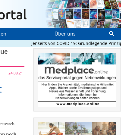
gen
Über uns
Jenseits von COVID-19: Grundlegende Prinzipien, die 
eue
24.08.21
t
 research.
nn noch