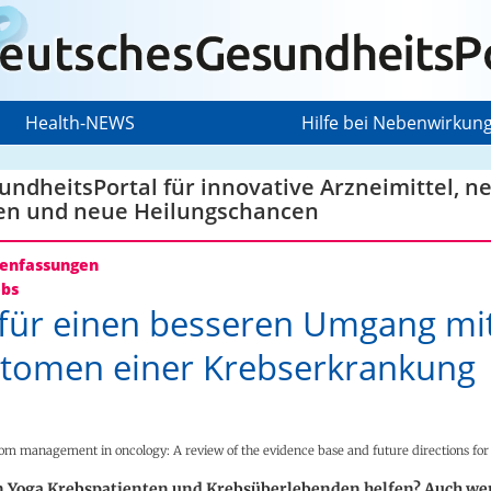
Health-NEWS
Hilfe bei Nebenwirkun
ndheitsPortal für innovative Arzneimittel, n
en und neue Heilungschancen
nfassungen
ebs
für einen besseren Umgang mi
tomen einer Krebserkrankung
om management in oncology: A review of the evidence base and future directions for
 Yoga Krebspatienten und Krebsüberlebenden helfen? Auch we