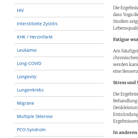
Die Ergebni
HIV
dass Yoga di
Studien zeig
Interstitielle Zystitis
Lebensqualit
KHK / Herzinfarkt
Fatigue wu
Leukämie
Am häufigste
chronischen
Long-COVID
werden kann
eine Besser
Longevity
Stress und
Lungenkrebs
Die Ergebnis
Behandlung 
Migräne
Denkleistun
Entzündunge
Multiple Sklerose
Ergebnissen 
PCO-Syndrom
In anderen 