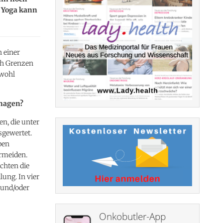
, Yoga kann
 einer
uch Grenzen
owohl
anagen?
n, die unter
sgewertet.
pen
ermeiden.
chten die
ung. In vier
 und/oder
Onkobutler-App