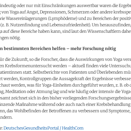
eindeutig oder nur mit Einschränkungen auswertbar waren die Ergeb
von Yoga auf Angst, Depressionen, Schmerzen oder andere krebsspe
e Wassereinlagerungen (Lymphödeme) und zu Bereichen der positi
 (z. B. Nutzenfindung und Lebenszufriedenheit). Um herauszufinden
a auf diese Bereiche haben kann, sind laut den Wissenschaftlern dahe
gen nötig.
in bestimmten Bereichen helfen – mehr Forschung nötig
für die Zukunft, so die Forscher, dass die Auswirkungen von Yoga vers
en Krebsformenuntersucht werden – aktuell finden viele Untersuch
atientinnen statt. Selbstberichte von Patienten und Überlebenden mü
rt werden, Kontrollgruppen die Aussagekraft der Ergebnisse verbess
chaut werden, was für Yoga-Einheiten durchgeführt wurden, z. B. ob 
g, Meditation oder Atmung lag und wie häufig oder intensiv die Yoga
samt zeichnet sich in den bisher vorliegenden Forschungsergebnisse
gänzende Maßnahme während oder auch nach einer Krebsbehandlung
ann, das Wohlbefinden der Betroffenen zu verbessern und Symptome, w
indern.
e:
DeutschesGesundheitsPortal / HealthCom