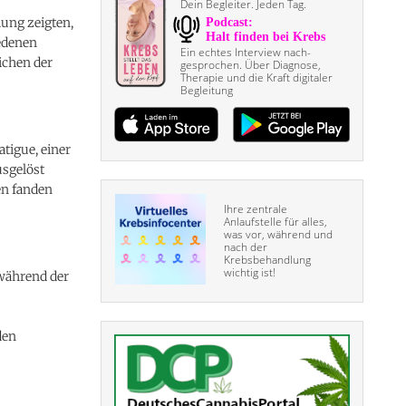
Dein Begleiter. Jeden Tag.
ung zeigten,
iedenen
Ein echtes Interview nach­
ichen der
gesprochen. Über Diagnose,
Therapie und die Kraft digitaler
Begleitung
tigue, einer
sgelöst
en fanden
Ihre zentrale
Anlaufstelle für alles,
was vor, während und
nach der
Krebsbehandlung
wichtig ist!
 während der
den