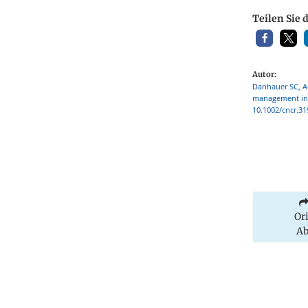
Teilen Sie 
Autor:
Danhauer SC, A
management in o
10.1002/cncr.31
Or
Ab