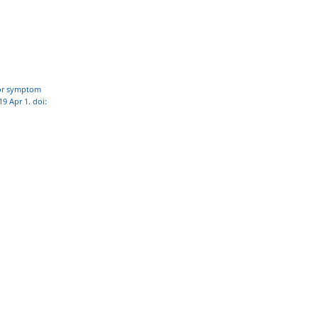
for symptom
9 Apr 1. doi: