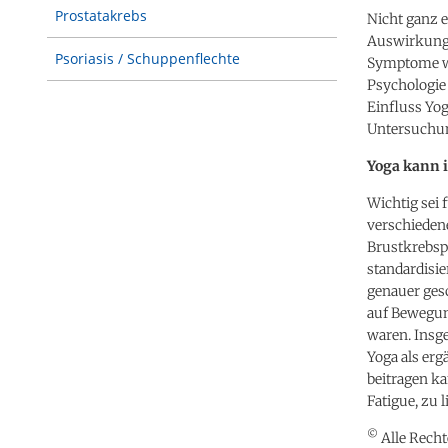
Prostatakrebs
Nicht ganz 
Auswirkung 
Psoriasis / Schuppenflechte
Symptome wi
Psychologie
Einfluss Yog
Untersuchun
Yoga kann 
Wichtig sei 
verschieden
Brustkrebsp
standardisie
genauer ges
auf Bewegun
waren. Insge
Yoga als er
beitragen k
Fatigue, zu l
©
Alle Recht