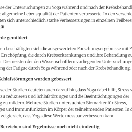
sse der Untersuchungen zu Yoga während und nach der Krebsbehandl
e allgemeine Lebensqualität der Patienten verbesserte. In den versch
ten sich unterschiedlich starke Verbesserungen in einzelnen Teilbere
ät.
rde gemildert
n beschäftigten sich die ausgewerteten Forschungsergebnisse mit Fa
 Erschöpfung, die durch Krebserkrankungen und ihre Behandlung au
. Die meisten der den Wissenschaftlern vorliegenden Untersuchung
ung der Fatigue durch Yoga während oder nach der Krebsbehandlung.
 Schlafstörungen wurden gebessert
se der Studien deuteten auch darauf hin, dass Yoga dabei hilft, Stress
zu reduzieren und Schlafstörungen und die Beeinträchtigungen der
g zu mildern. Mehrere Studien untersuchten Biomarker für Stress,
n und Immunfunktion im Körper der teilnehmenden Patienten. In 
zeigte sich, dass Yoga diese Werte messbar verbessern kann.
Bereichen sind Ergebnisse noch nicht eindeutig