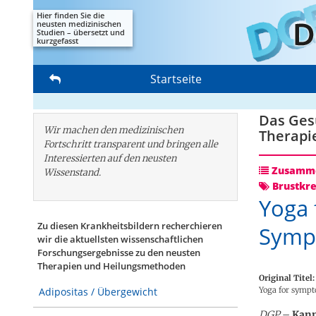
Hier finden Sie die
neusten medizinischen
Studien – übersetzt und
kurzgefasst
Startseite
Das Gesu
Wir machen den medizinischen
Therapi
Fortschritt transparent und bringen alle
Interessierten auf den neusten
Zusamme
Wissenstand.
Brustkr
Yoga 
Zu diesen Krankheitsbildern recherchieren
Symp
wir die aktuellsten wissenschaftlichen
Forschungs­ergebnisse zu den neusten
Therapien und Heilungsmethoden
Original Titel:
Yoga for sympt
Adipositas / Übergewicht
DGP
–
Kann