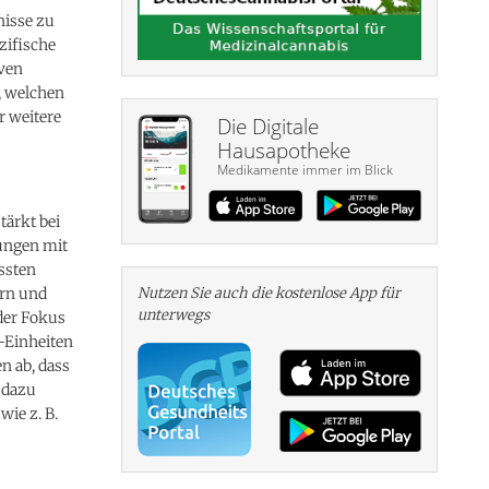
nisse zu
zifische
ven
, welchen
r weitere
Die Digitale
Hausapotheke
Medikamente immer im Blick
tärkt bei
ungen mit
ssten
ern und
Nutzen Sie auch die kosten­lose App für
unterwegs
der Fokus
-Einheiten
n ab, dass
 dazu
ie z. B.