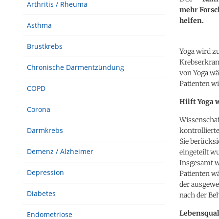
Arthritis / Rheuma
mehr Forsc
helfen.
Asthma
Brustkrebs
Yoga wird z
Krebserkrank
Chronische Darmentzündung
von Yoga wä
Patienten w
COPD
Hilft Yoga
Corona
Wissenschaf
Darmkrebs
kontrollier
Sie berücksi
Demenz / Alzheimer
eingeteilt w
Insgesamt w
Depression
Patienten w
der ausgewe
Diabetes
nach der Be
Lebensquali
Endometriose