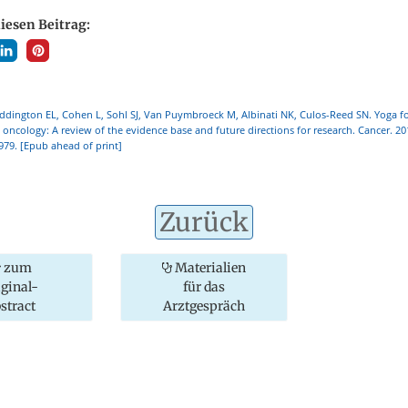
diesen Beitrag:
ddington EL, Cohen L, Sohl SJ, Van Puymbroeck M, Albinati NK, Culos-Reed SN. Yoga 
ncology: A review of the evidence base and future directions for research. Cancer. 201
979. [Epub ahead of print]
Zurück
zum
Materialien
iginal-
für das
stract
Arztgespräch