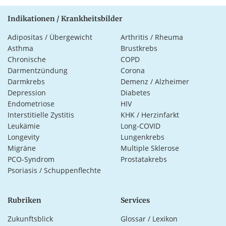
Indikationen / Krankheitsbilder
Adipositas / Übergewicht
Arthritis / Rheuma
Asthma
Brustkrebs
Chronische
COPD
Darmentzündung
Corona
Darmkrebs
Demenz / Alzheimer
Depression
Diabetes
Endometriose
HIV
Interstitielle Zystitis
KHK / Herzinfarkt
Leukämie
Long-COVID
Longevity
Lungenkrebs
Migräne
Multiple Sklerose
PCO-Syndrom
Prostatakrebs
Psoriasis / Schuppenflechte
Rubriken
Services
Zukunftsblick
Glossar / Lexikon