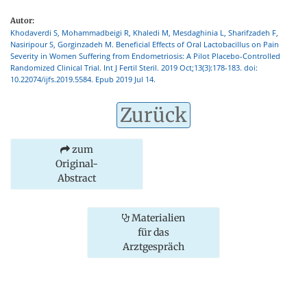
Autor:
Khodaverdi S, Mohammadbeigi R, Khaledi M, Mesdaghinia L, Sharifzadeh F,
Nasiripour S, Gorginzadeh M. Beneficial Effects of Oral Lactobacillus on Pain
Severity in Women Suffering from Endometriosis: A Pilot Placebo-Controlled
Randomized Clinical Trial. Int J Fertil Steril. 2019 Oct;13(3):178-183. doi:
10.22074/ijfs.2019.5584. Epub 2019 Jul 14.
Zurück
zum
Original-
Abstract
Materialien
für das
Arztgespräch