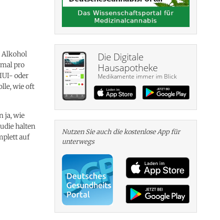
n Alkohol
Die Digitale
-mal pro
Hausapotheke
IUI- oder
Medikamente immer im Blick
le, wie oft
 ja, wie
tudie halten
Nutzen Sie auch die kosten­lose App für
plett auf
unterwegs