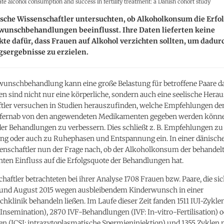
 alcohol consumption and success in fertility treatment: a Danish cohort study
sche Wissenschaftler untersuchten, ob Alkoholkonsum die Erfo
wunschbehandlungen beeinflusst. Ihre Daten lieferten keine
te dafür, dass Frauen auf Alkohol verzichten sollten, um dadur
sergebnisse zu erzielen.
wunschbehandlung kann eine große Belastung für betroffene Paare dar
 sind nicht nur eine körperliche, sondern auch eine seelische Hera
tler versuchen in Studien herauszufinden, welche Empfehlungen de
 fernab von den angewendeten Medikamenten gegeben werden könne
 der Behandlungen zu verbessern. Dies schließt z. B. Empfehlungen z
g oder auch zu Ruhephasen und Entspannung ein. In einer dänische
enschaftler nun der Frage nach, ob der Alkoholkonsum der behandel
nten Einfluss auf die Erfolgsquote der Behandlungen hat.
haftler betrachteten bei ihrer Analyse 1708 Frauen bzw. Paare, die s
 und August 2015 wegen ausbleibendem Kinderwunsch in einer
klinik behandeln ließen. Im Laufe dieser Zeit fanden 1511 IUI-Zyklen
 Insemination), 2870 IVF-Behandlungen (IVF: In-vitro-Fertilisation) o
n (ICSI: intrazytoplasmatische Spermieninjektion) und 1355 Zyklen 