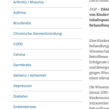
Low-to-moderate
Arthritis / Rheuma
DGP
–
Däni
Asthma
von Kinder
Inhaltspunk
Brustkrebs
Behandlung
Chronische Darmentzündung
Eine Kinder
COPD
Behandlungen
Wissenschaf
Corona
Betroffenen
Erfolgsrate
Darmkrebs
und Bewegun
gingen Wiss
Demenz / Alzheimer
einen releva
Depression
Die Wissensc
Januar 2010
Diabetes
Kinderwunsch
intrauterine
Endometriose
Behandlunge