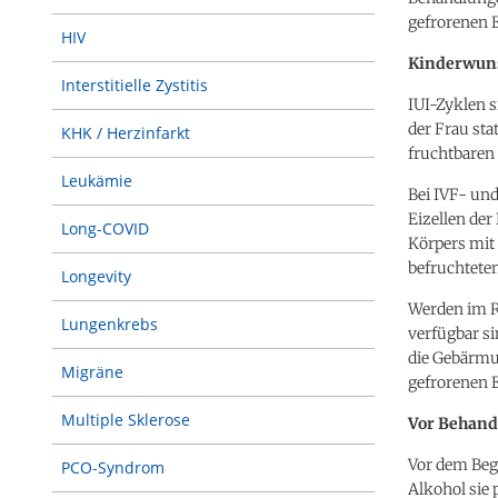
gefrorenen 
HIV
Kinderwuns
Interstitielle Zystitis
IUI-Zyklen s
der Frau st
KHK / Herzinfarkt
fruchtbaren 
Leukämie
Bei IVF- und
Eizellen de
Long-COVID
Körpers mit
befruchtete
Longevity
Werden im R
Lungenkrebs
verfügbar si
die Gebärmut
Migräne
gefrorenen 
Multiple Sklerose
Vor Behand
Vor dem Beg
PCO-Syndrom
Alkohol sie