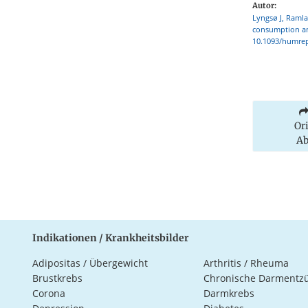
Autor:
Lyngsø J, Raml
consumption and
10.1093/humrep
Or
Ab
Indikationen / Krankheitsbilder
Adipositas / Übergewicht
Arthritis / Rheuma
Brustkrebs
Chronische Darmentz
Corona
Darmkrebs