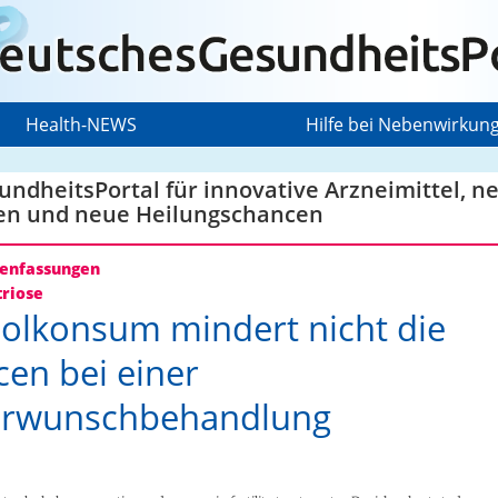
Health-NEWS
Hilfe bei Nebenwirkun
ndheitsPortal für innovative Arzneimittel, n
en und neue Heilungschancen
nfassungen
riose
olkonsum mindert nicht die
en bei einer
erwunschbehandlung