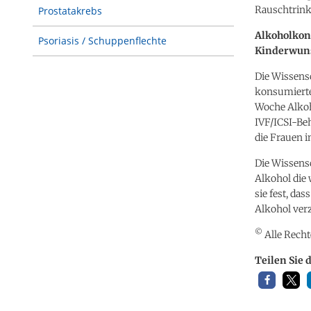
Rauschtrink
Prostatakrebs
Alkoholkon
Psoriasis / Schuppenflechte
Kinderwun
Die Wissensc
konsumierten
Woche Alkoh
IVF/ICSI-Beh
die Frauen i
Die Wissensc
Alkohol die 
sie fest, da
Alkohol ver
©
Alle Recht
Teilen Sie 