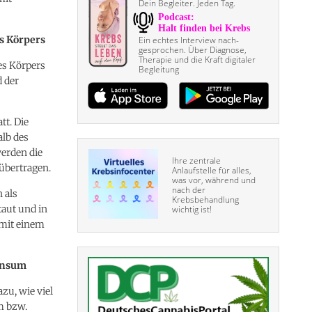
Dein Begleiter. Jeden Tag.
s Körpers
Ein echtes Interview nach­
gesprochen. Über Diagnose,
Therapie und die Kraft digitaler
es Körpers
Begleitung
 der
tt. Die
lb des
erden die
Ihre zentrale
übertragen.
Anlaufstelle für alles,
was vor, während und
nach der
 als
Krebsbehandlung
taut und in
wichtig ist!
 mit einem
onsum
u, wie viel
m bzw.