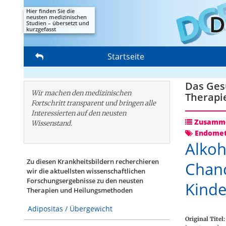
Hier finden Sie die
neusten medizinischen
Studien – übersetzt und
kurzgefasst
Startseite
Das Gesu
Wir machen den medizinischen
Therapi
Fortschritt transparent und bringen alle
Interessierten auf den neusten
Zusamme
Wissenstand.
Endomet
Alkoh
Zu diesen Krankheitsbildern recherchieren
Chanc
wir die aktuellsten wissenschaftlichen
Forschungs­ergebnisse zu den neusten
Kind
Therapien und Heilungsmethoden
Adipositas / Übergewicht
Original Titel: