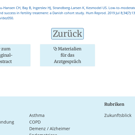
au-Hansen CH, Bay B, Ingerslev HJ, Strandberg-Larsen K, Kesmodel US. Low-to-moderat
 success in fertility treatment: a Danish cohort study. Hum Reprod. 2019 Jul 8;34(7):13
/dez050.
Zurück
zum
Materialien
iginal-
für das
stract
Arztgespräch
Rubriken
Asthma
Zukunftsblick
ündung
COPD
Demenz / Alzheimer