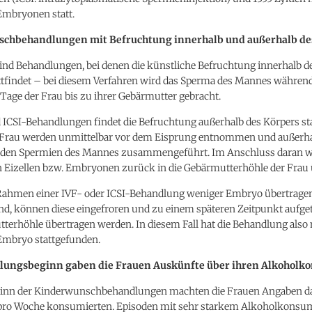
Embryonen statt.
chbehandlungen mit Befruchtung innerhalb und außerhalb de
ind Behandlungen, bei denen die künstliche Befruchtung innerhalb d
attfindet – bei diesem Verfahren wird das Sperma des Mannes während
Tage der Frau bis zu ihrer Gebärmutter gebracht.
 ICSI-Behandlungen findet die Befruchtung außerhalb des Körpers sta
r Frau werden unmittelbar vor dem Eisprung entnommen und außerha
 den Spermien des Mannes zusammengeführt. Im Anschluss daran w
n Eizellen bzw. Embryonen zurück in die Gebärmutterhöhle der Frau 
ahmen einer IVF- oder ICSI-Behandlung weniger Embryo übertragen
nd, können diese eingefroren und zu einem späteren Zeitpunkt aufge
terhöhle übertragen werden. In diesem Fall hat die Behandlung also
Embryo stattgefunden.
lungsbeginn gaben die Frauen Auskünfte über ihren Alkoholk
inn der Kinderwunschbehandlungen machten die Frauen Angaben daz
 pro Woche konsumierten. Episoden mit sehr starkem Alkoholkonsu