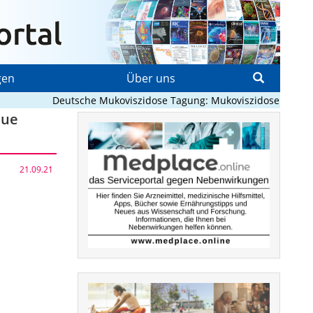
gen
Über uns
Deutsche Mukoviszidose Tagung: Mukoviszidose neu denken
eue
21.09.21