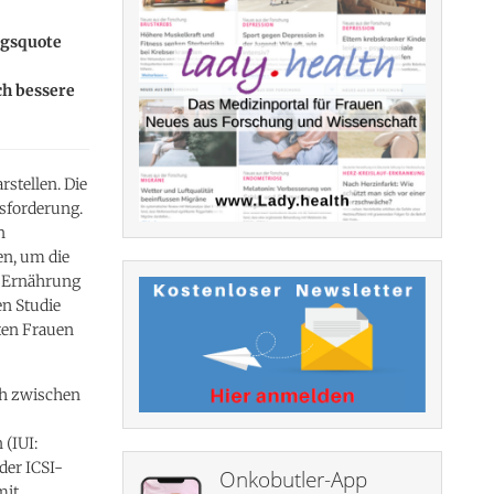
lgsquote
ch bessere
stellen. Die
usforderung.
n
n, um die
u Ernährung
n Studie
ten Frauen
ich zwischen
 (IUI:
der ICSI-
Onkobutler-App
mit