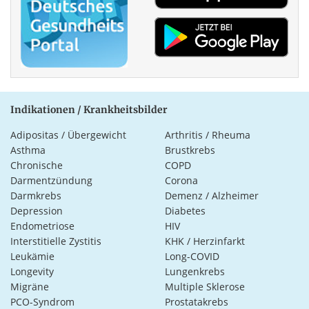
Indikationen / Krankheitsbilder
Adipositas / Übergewicht
Arthritis / Rheuma
Asthma
Brustkrebs
Chronische
COPD
Darmentzündung
Corona
Darmkrebs
Demenz / Alzheimer
Depression
Diabetes
Endometriose
HIV
Interstitielle Zystitis
KHK / Herzinfarkt
Leukämie
Long-COVID
Longevity
Lungenkrebs
Migräne
Multiple Sklerose
PCO-Syndrom
Prostatakrebs