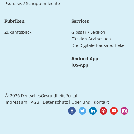
Psoriasis / Schuppenflechte
Rubriken
Services
Zukunftsblick
Glossar / Lexikon
Für den Arztbesuch
Die Digitale Hausapotheke
Android-App
iOS-App
© 2026 DeutschesGesundheitsPortal
Impressum
AGB
Datenschutz
Über uns
Kontakt
|
|
|
|
Goto
Goto
Goto
Goto
Goto
Goto
Facebook
Twitter
LinkedIn
Pinterest
Youtube
Instagra