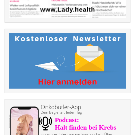
Onkobutler-App
Dein Begleiter. Jeden Tag.
Ein echtes Interview nach­gesprochen. Über