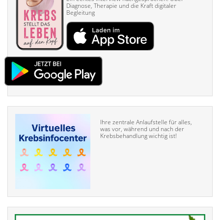
Diagnose, Therapie und die Kraft digitaler
Begleitung
Ihre zentrale Anlaufstelle für alles,
was vor, während und nach der
Krebsbehandlung wichtig ist!