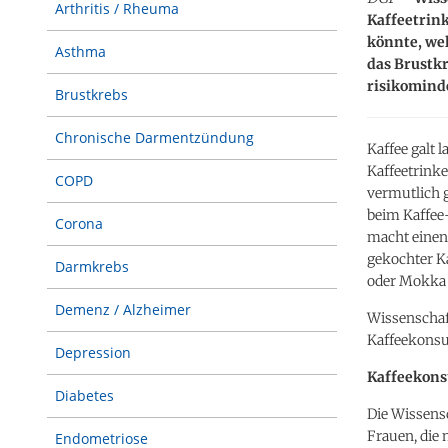
Arthritis / Rheuma
Kaffeetrink
könnte, we
Asthma
das Brustk
risikomind
Brustkrebs
Chronische Darmentzündung
Kaffee galt 
Kaffeetrinke
COPD
vermutlich g
beim Kaffee
Corona
macht einen 
gekochter Ka
Darmkrebs
oder Mokka (
Demenz / Alzheimer
Wissenschaft
Kaffeekonsum
Depression
Kaffeekons
Diabetes
Die Wissensc
Frauen, die 
Endometriose