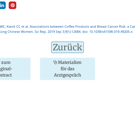
C, Kwok CC et al. Associations between Coffee Products and Breast Cancer Risk: a Ca
ong Chinese Women. Sci Rep. 2019 Sep 3;9(1):12684. doi: 10.1038/s41598-019-49205-x
Zurück
zum
Materialien
iginal-
für das
stract
Arztgespräch