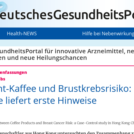
Health-NEWS
Hilfe bei Nebenwirkun
ndheitsPortal für innovative Arzneimittel, n
en und neue Heilungschancen
nfassungen
ebs
nt-Kaffee und Brustkrebsrisiko:
e liefert erste Hinweise
etween Coffee Products and Breast Cancer Risk: a Case-Control study in Hong Kong
enschaftler aus Hong Kong untersuchten den Zusammenhang 