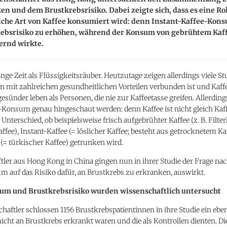
en und dem Brustkrebsrisiko. Dabei zeigte sich, dass es eine Rol
lche Art von Kaffee konsumiert wird: denn Instant-Kaffee-Kon
rebsrisiko zu erhöhen, während der Konsum von gebrühtem Kaf
ernd wirkte.
lange Zeit als Flüssigkeitsräuber. Heutzutage zeigen allerdings viele St
n mit zahlreichen gesundheitlichen Vorteilen verbunden ist und Kaff
esünder leben als Personen, die nie zur Kaffeetasse greifen. Allerdi
-Konsum genau hingeschaut werden: denn Kaffee ist nicht gleich Kaf
Unterschied, ob beispielsweise frisch aufgebrühter Kaffee (z. B. Filter
ffee), Instant-Kaffee (= löslicher Kaffee; besteht aus getrocknetem Ka
= türkischer Kaffee) getrunken wird.
ler aus Hong Kong in China gingen nun in ihrer Studie der Frage nac
 auf das Risiko dafür, an Brustkrebs zu erkranken, auswirkt.
um und Brustkrebsrisiko wurden wissenschaftlich untersucht
haftler schlossen 1156 Brustkrebspatientinnen in ihre Studie ein ebe
nicht an Brustkrebs erkrankt waren und die als Kontrollen dienten. D