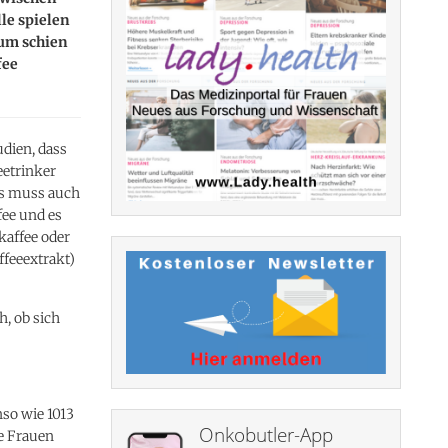
le spielen
sum schien
fee
udien, dass
eetrinker
ngs muss auch
fee und es
kaffee oder
ffeeextrakt)
h, ob sich
nso wie 1013
Onkobutler-App
ie Frauen