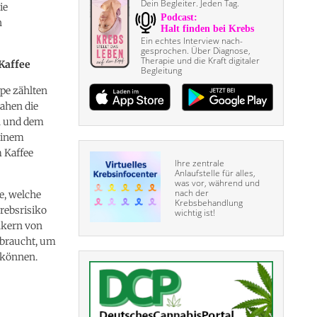
Dein Begleiter. Jeden Tag.
ie
n
Ein echtes Interview nach­
gesprochen. Über Diagnose,
Therapie und die Kraft digitaler
-Kaffee
Begleitung
ppe zählten
ahen die
n und dem
 einem
 Kaffee
Ihre zentrale
Anlaufstelle für alles,
was vor, während und
nach der
e, welche
Krebsbehandlung
rebsrisiko
wichtig ist!
inkern von
ebraucht, um
 können.