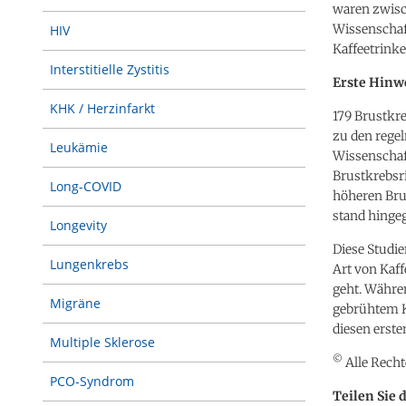
waren zwisch
Wissenschaft
HIV
Kaffeetrinke
Interstitielle Zystitis
Erste Hinwe
KHK / Herzinfarkt
179 Brustkre
zu den rege
Leukämie
Wissenscha
Brustkrebsri
Long-COVID
höheren Bru
stand hinge
Longevity
Diese Studie
Lungenkrebs
Art von Kaf
geht. Währen
Migräne
gebrühtem K
diesen erst
Multiple Sklerose
©
Alle Recht
PCO-Syndrom
Teilen Sie 