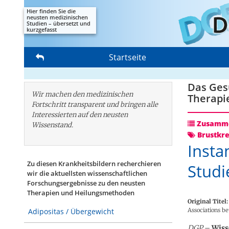
Hier finden Sie die
neusten medizinischen
Studien – übersetzt und
kurzgefasst
Startseite
Das Gesu
Wir machen den medizinischen
Therapi
Fortschritt transparent und bringen alle
Interessierten auf den neusten
Zusamme
Wissenstand.
Brustkr
Insta
Zu diesen Krankheitsbildern recherchieren
Studi
wir die aktuellsten wissenschaftlichen
Forschungs­ergebnisse zu den neusten
Therapien und Heilungsmethoden
Original Titel:
Associations b
Adipositas / Übergewicht
DGP
–
Wiss