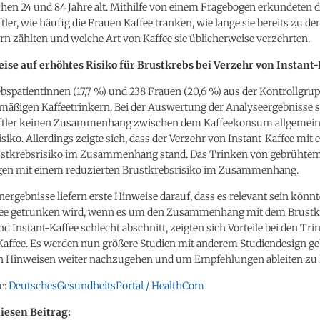
en 24 und 84 Jahre alt. Mithilfe von einem Fragebogen erkundeten d
ler, wie häufig die Frauen Kaffee tranken, wie lange sie bereits zu de
rn zählten und welche Art von Kaffee sie üblicherweise verzehrten.
ise auf erhöhtes Risiko für Brustkrebs bei Verzehr von Instant
bspatientinnen (17,7 %) und 238 Frauen (20,6 %) aus der Kontrollgru
lmäßigen Kaffeetrinkern. Bei der Auswertung der Analyseergebnisse s
ftler keinen Zusammenhang zwischen dem Kaffeekonsum allgemei
siko. Allerdings zeigte sich, dass der Verzehr von Instant-Kaffee mit
stkrebsrisiko im Zusammenhang stand. Das Trinken von gebrühtem
gen mit einem reduzierten Brustkrebsrisiko im Zusammenhang.
nergebnisse liefern erste Hinweise darauf, dass es relevant sein könnt
fee getrunken wird, wenn es um den Zusammenhang mit dem Brustk
d Instant-Kaffee schlecht abschnitt, zeigten sich Vorteile bei den Tr
affee. Es werden nun größere Studien mit anderem Studiendesign g
en Hinweisen weiter nachzugehen und um Empfehlungen ableiten zu
e:
DeutschesGesundheitsPortal / HealthCom
diesen Beitrag: