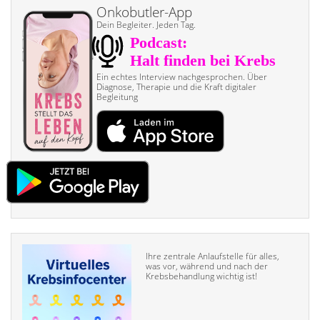
Onkobutler-App
Dein Begleiter. Jeden Tag.
Ein echtes Interview nach­gesprochen. Über
Diagnose, Therapie und die Kraft digitaler
Begleitung
Ihre zentrale Anlaufstelle für alles,
was vor, während und nach der
Krebsbehandlung wichtig ist!