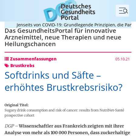
Menü
Jenseits von COVID-19: Grundlegende Prinzipien, die Pandem
Das GesundheitsPortal für innovative
Arzneimittel, neue Therapien und neue
Heilungschancen
Zusammenfassungen
05.10.21
Brustkrebs
Softdrinks und Säfte –
erhöhtes Brustkrebsrisiko?
Original Titel:
Sugary drink consumption and risk of cancer: results from NutriNet-Santé
prospective cohort
DGP –
Wissenschaftler aus Frankreich zeigten mit ihrer
Analyse von mehr als 100 000 Personen, dass zuckerhaltige