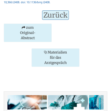
10;366:l2408. doi: 10.1136/bmj.l2408.
Zurück
zum
Original-
Abstract
Materialien
für das
Arztgespräch