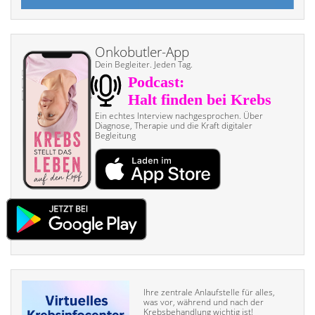
Onkobutler-App
Dein Begleiter. Jeden Tag.
Ein echtes Interview nach­gesprochen. Über
Diagnose, Therapie und die Kraft digitaler
Begleitung
Ihre zentrale Anlaufstelle für alles,
was vor, während und nach der
Krebsbehandlung wichtig ist!