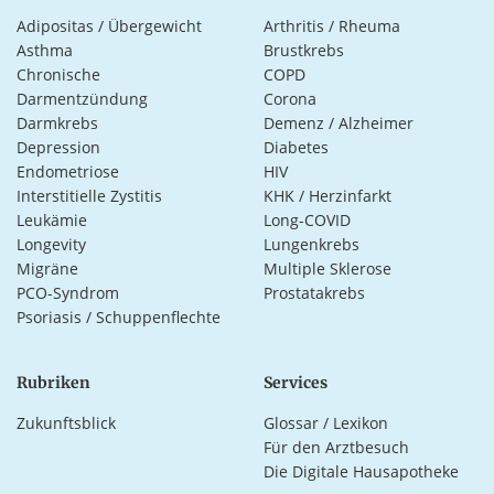
Adipositas / Übergewicht
Arthritis / Rheuma
Asthma
Brustkrebs
Chronische
COPD
Darmentzündung
Corona
Darmkrebs
Demenz / Alzheimer
Depression
Diabetes
Endometriose
HIV
Interstitielle Zystitis
KHK / Herzinfarkt
Leukämie
Long-COVID
Longevity
Lungenkrebs
Migräne
Multiple Sklerose
PCO-Syndrom
Prostatakrebs
Psoriasis / Schuppenflechte
Rubriken
Services
Zukunftsblick
Glossar / Lexikon
Für den Arztbesuch
Die Digitale Hausapotheke