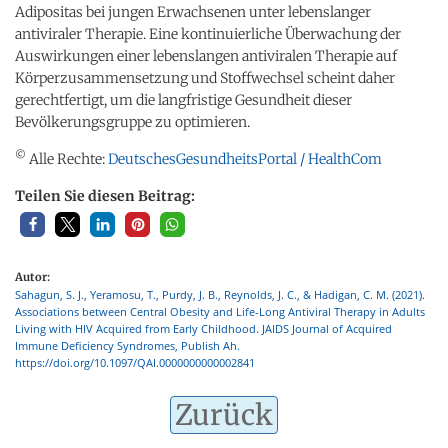
Adipositas bei jungen Erwachsenen unter lebenslanger
antiviraler Therapie. Eine kontinuierliche Überwachung der
Auswirkungen einer lebenslangen antiviralen Therapie auf
Körperzusammensetzung und Stoffwechsel scheint daher
gerechtfertigt, um die langfristige Gesundheit dieser
Bevölkerungsgruppe zu optimieren.
©
Alle Rechte:
DeutschesGesundheitsPortal / HealthCom
Teilen Sie diesen Beitrag:
Autor:
Sahagun, S. J., Yeramosu, T., Purdy, J. B., Reynolds, J. C., & Hadigan, C. M. (2021).
Associations between Central Obesity and Life-Long Antiviral Therapy in Adults
Living with HIV Acquired from Early Childhood. JAIDS Journal of Acquired
Immune Deficiency Syndromes, Publish Ah.
https://doi.org/10.1097/QAI.0000000000002841
Zurück