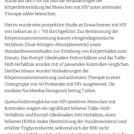
Studie aus den USA hat nun die Veränderungen der
Körperfettverteilung bei Menschen mit HIV unter antiviraler
Therapie näher beleuchtet.
Hierzu wurde eine prospektive Studie an Erwachsenen mit HIV
von Geburt an (n = 70) durchgeführt. Zur Bestimmung der
Körperzusammensetzung kamen röntgendiagnostische
Verfahren (Dual-Röntgen-Absorptiometrie) sowie
Standardmessmethoden zur Erhebung von Körpermaßen zum
Einsatz. Das Rumpf-Gliedmaßen-Fettverhältnis und das Taille-
Hüft-Verhältnis wurden mit 47 passenden Kontrollen verglichen.
Darüber hinaus wurden Veränderungen der
Körperzusammensetzung und antiviralen Therapie in einer
Untergruppe von 40 Probanden mit HIV ausgewertet. Die
mediane Nachbeobachtungszeit betrug 7 Jahre.
Querschnittsvergleiche von HIV-positiven Menschen mit
Kontrollen zeigten ein signifikant höheres Taille-Hüft-
Verhältnis und Rumpf-Gliedmaßen-Fett-Verhältnis, einen
höheren HOMA-Index (Bestimmung der Insulinresistenz) und
erhöhte Triglyceridwerte, während sich der BMI nicht