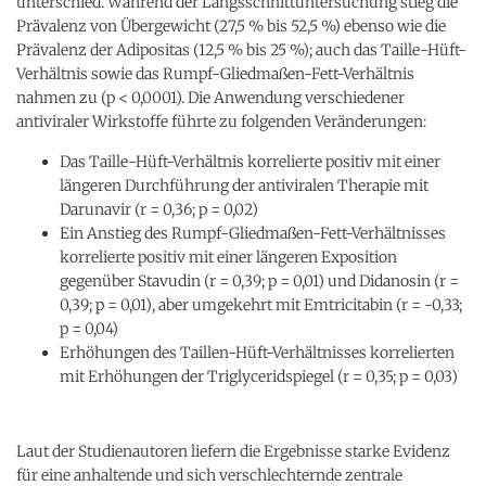
unterschied. Während der Längsschnittuntersuchung stieg die
Prävalenz von Übergewicht (27,5 % bis 52,5 %) ebenso wie die
Prävalenz der Adipositas (12,5 % bis 25 %); auch das Taille-Hüft-
Verhältnis sowie das Rumpf-Gliedmaßen-Fett-Verhältnis
nahmen zu (p < 0,0001). Die Anwendung verschiedener
antiviraler Wirkstoffe führte zu folgenden Veränderungen:
Das Taille-Hüft-Verhältnis korrelierte positiv mit einer
längeren Durchführung der antiviralen Therapie mit
Darunavir (r = 0,36; p = 0,02)
Ein Anstieg des Rumpf-Gliedmaßen-Fett-Verhältnisses
korrelierte positiv mit einer längeren Exposition
gegenüber Stavudin (r = 0,39; p = 0,01) und Didanosin (r =
0,39; p = 0,01), aber umgekehrt mit Emtricitabin (r = -0,33;
p = 0,04)
Erhöhungen des Taillen-Hüft-Verhältnisses korrelierten
mit Erhöhungen der Triglyceridspiegel (r = 0,35; p = 0,03)
Laut der Studienautoren liefern die Ergebnisse starke Evidenz
für eine anhaltende und sich verschlechternde zentrale