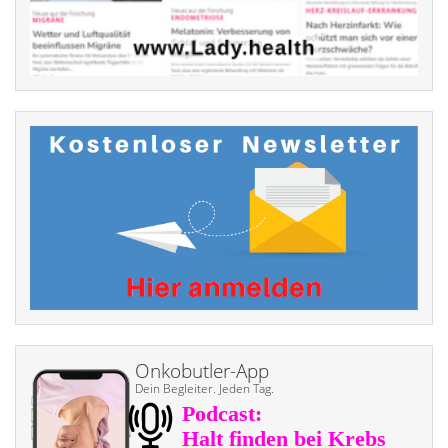
Onkobutler-App
Dein Begleiter. Jeden Tag.