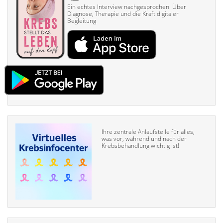
Ein echtes Interview nach­gesprochen. Über
Diagnose, Therapie und die Kraft digitaler
Begleitung
Ihre zentrale Anlaufstelle für alles,
was vor, während und nach der
Krebsbehandlung wichtig ist!