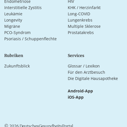
Endometriose
HIV
Interstitielle Zystitis
KHK / Herzinfarkt
Leukämie
Long-COVID
Longevity
Lungenkrebs
Migräne
Multiple Sklerose
PCO-Syndrom
Prostatakrebs
Psoriasis / Schuppenflechte
Rubriken
Services
Zukunftsblick
Glossar / Lexikon
Für den Arztbesuch
Die Digitale Hausapotheke
Android-App
iOS-App
© 2026 DeutschesGesundheitsPortal