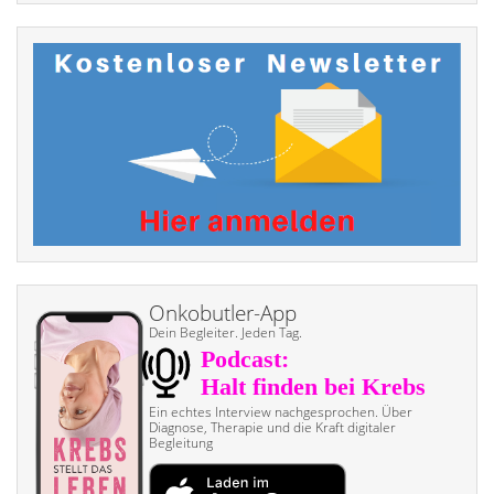
Onkobutler-App
Dein Begleiter. Jeden Tag.
Ein echtes Interview nach­gesprochen. Über
Diagnose, Therapie und die Kraft digitaler
Begleitung