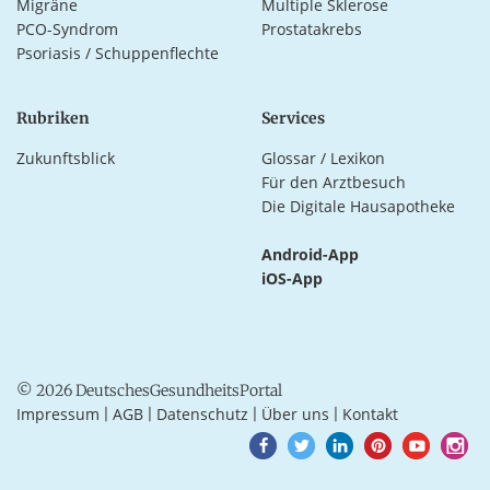
Migräne
Multiple Sklerose
PCO-Syndrom
Prostatakrebs
Psoriasis / Schuppenflechte
Rubriken
Services
Zukunftsblick
Glossar / Lexikon
Für den Arztbesuch
Die Digitale Hausapotheke
Android-App
iOS-App
© 2026 DeutschesGesundheitsPortal
Impressum
AGB
Datenschutz
Über uns
Kontakt
|
|
|
|
Goto
Goto
Goto
Goto
Goto
Goto