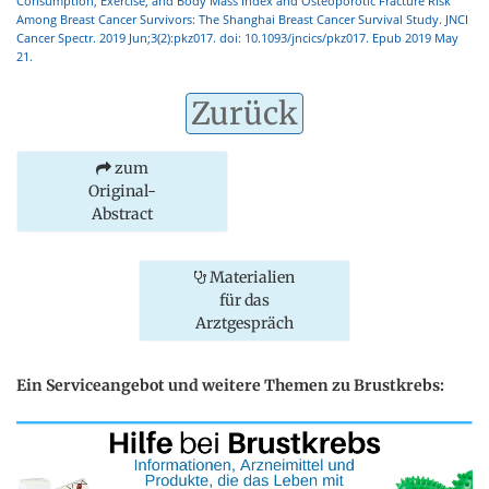
Consumption, Exercise, and Body Mass Index and Osteoporotic Fracture Risk
Among Breast Cancer Survivors: The Shanghai Breast Cancer Survival Study. JNCI
Cancer Spectr. 2019 Jun;3(2):pkz017. doi: 10.1093/jncics/pkz017. Epub 2019 May
21.
Zurück
zum
Original-
Abstract
Materialien
für das
Arztgespräch
Ein Serviceangebot und weitere Themen zu Brustkrebs: