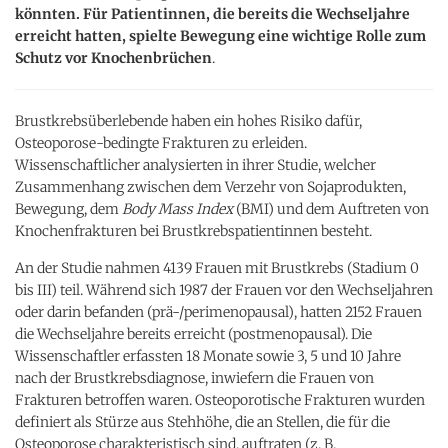
könnten. Für Patientinnen, die bereits die Wechseljahre
erreicht hatten, spielte Bewegung eine wichtige Rolle zum
Schutz vor Knochenbrüchen
.
Brustkrebsüberlebende haben ein hohes Risiko dafür,
Osteoporose-bedingte Frakturen zu erleiden.
Wissenschaftlicher analysierten in ihrer Studie, welcher
Zusammenhang zwischen dem Verzehr von Sojaprodukten,
Bewegung, dem
Body Mass Index
(BMI) und dem Auftreten von
Knochenfrakturen bei Brustkrebspatientinnen besteht.
An der Studie nahmen 4139 Frauen mit Brustkrebs (Stadium 0
bis III) teil. Während sich 1987 der Frauen vor den Wechseljahren
oder darin befanden (prä-/perimenopausal), hatten 2152 Frauen
die Wechseljahre bereits erreicht (postmenopausal). Die
Wissenschaftler erfassten 18 Monate sowie 3, 5 und 10 Jahre
nach der Brustkrebsdiagnose, inwiefern die Frauen von
Frakturen betroffen waren. Osteoporotische Frakturen wurden
definiert als Stürze aus Stehhöhe, die an Stellen, die für die
Osteoporose charakteristisch sind, auftraten (z. B.