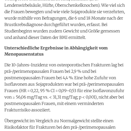
Lendenwirbelsäule, Hüfte, Oberschenkelknochen). Wie viel sich
die Frauen bewegten und wie viele Sojaprodukte sie verzehrten,
wurde mithilfe von Befragungen, die 6 und 18 Monate nach der
Brustkrebsdiagnose durchgeführt wurden, erfasst. Bei
Studienbeginn wurden zudem Gewicht und Größe gemessen
und anhand dieser Daten der BMI ermittelt.
Unterschiedliche Ergebnisse in Abhängigkeit vom
Menopausenstatus
Die 10-Jahres-Inzidenz von osteoporotischen Frakturen lag bei
prä-/perimenopausalen Frauen bei 2,9 % und bei
postmenopausalen Frauen bei 4,4 %. Eine hohe Zufuhr von
Isoflavonen aus Sojaprodukten war bei prä-/perimenopausalen
Frauen (HR = 0,22, 95 % CI = 0,09–0,53 für eine Isoflavonzufuhr
von ≥ 56,06 mg/Tag vs. < 31,31 mg/Tag; p < 0,001), nicht aber bei
postmenopausalen Frauen, mit einem verminderten
Frakturrisiko assoziiert.
Übergewicht im Vergleich zu Normalgewicht stellte einen
Risikofaktor für Frakturen bei den prä-/perimenopausalen