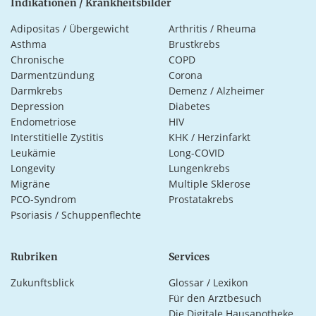
Indikationen / Krankheitsbilder
Adipositas / Übergewicht
Arthritis / Rheuma
Asthma
Brustkrebs
Chronische
COPD
Darmentzündung
Corona
Darmkrebs
Demenz / Alzheimer
Depression
Diabetes
Endometriose
HIV
Interstitielle Zystitis
KHK / Herzinfarkt
Leukämie
Long-COVID
Longevity
Lungenkrebs
Migräne
Multiple Sklerose
PCO-Syndrom
Prostatakrebs
Psoriasis / Schuppenflechte
Rubriken
Services
Zukunftsblick
Glossar / Lexikon
Für den Arztbesuch
Die Digitale Hausapotheke