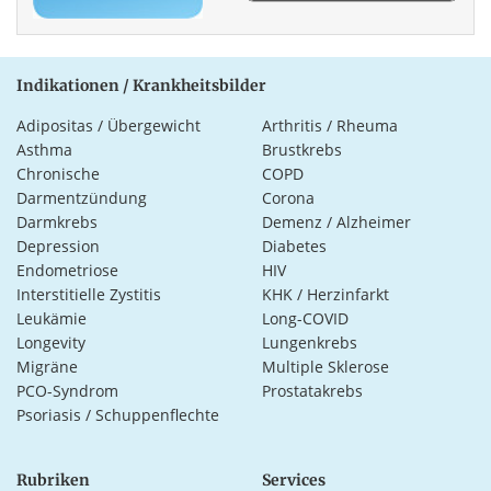
Indikationen / Krankheitsbilder
Adipositas / Übergewicht
Arthritis / Rheuma
Asthma
Brustkrebs
Chronische
COPD
Darmentzündung
Corona
Darmkrebs
Demenz / Alzheimer
Depression
Diabetes
Endometriose
HIV
Interstitielle Zystitis
KHK / Herzinfarkt
Leukämie
Long-COVID
Longevity
Lungenkrebs
Migräne
Multiple Sklerose
PCO-Syndrom
Prostatakrebs
Psoriasis / Schuppenflechte
Rubriken
Services