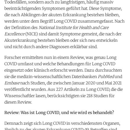
Todesfällen, sondern auch zu langfristigen, häufig massiv
beeinträchtigenden Symptomen geführt hat. Diese Symptome,
die nach Abklingen der akuten Erkrankung bestehen bleiben,
werden unter dem Begriff Long COVID zusammengefasst. Nach
der Definition des
National Institute for Health and Care
Excellence
(NICE) sind damit Symptome gemeint, die nach der
Akuterkrankung bestehen bleiben oder sich neu entwickeln
und nicht durch andere Diagnosen erklärbar sind.
Forscher ermittelten nun in einem Review, was genau Long
COVID umfasst und welche Behandlungen für Long COVID
eingesetzt oder klinisch erforscht werden. Dazu durchsuchten
sie die medizin-wissenschaftlichen Datenbanken
PubMed
und
Embase
nach Studien, die zwischen Januar 2020 und Mai 2021
veröffentlicht wurden. Aus 227 Artikeln zu Long COVID, die die
Wissenschaftler lasen, berücksichtigten sie 218 Studien für
diesen Review.
Review: Was ist Long COVID, und wie wird es behandelt?
Demnach zeigt sich Long COVID in verschiedensten Organen,
ähnlich zu der akuten Erkrankung COVID-19. Betroffen sind,