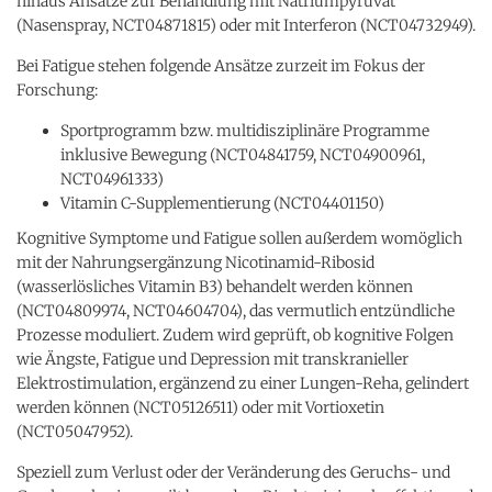
hinaus Ansätze zur Behandlung mit Natriumpyruvat
(Nasenspray, NCT04871815) oder mit Interferon (NCT04732949).
Bei Fatigue stehen folgende Ansätze zurzeit im Fokus der
Forschung:
Sportprogramm bzw. multidisziplinäre Programme
inklusive Bewegung (NCT04841759, NCT04900961,
NCT04961333)
Vitamin C-Supplementierung (NCT04401150)
Kognitive Symptome und Fatigue sollen außerdem womöglich
mit der Nahrungsergänzung Nicotinamid-Ribosid
(wasserlösliches Vitamin B3) behandelt werden können
(NCT04809974, NCT04604704), das vermutlich entzündliche
Prozesse moduliert. Zudem wird geprüft, ob kognitive Folgen
wie Ängste, Fatigue und Depression mit transkranieller
Elektrostimulation, ergänzend zu einer Lungen-Reha, gelindert
werden können (NCT05126511) oder mit Vortioxetin
(NCT05047952).
Speziell zum Verlust oder der Veränderung des Geruchs- und