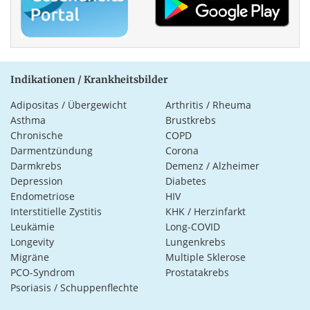
Indikationen / Krankheitsbilder
Adipositas / Übergewicht
Arthritis / Rheuma
Asthma
Brustkrebs
Chronische
COPD
Darmentzündung
Corona
Darmkrebs
Demenz / Alzheimer
Depression
Diabetes
Endometriose
HIV
Interstitielle Zystitis
KHK / Herzinfarkt
Leukämie
Long-COVID
Longevity
Lungenkrebs
Migräne
Multiple Sklerose
PCO-Syndrom
Prostatakrebs
Psoriasis / Schuppenflechte