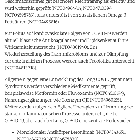
Geschmackssinnes gilt besonders Riechtraining als effektiv und
wird weiterhin geprüft (NCT04964414, NCT04710394,
NCT04598763), teils unterstützt von zusätzlichem Omega-3-
Fettsäuren (NCT04495816).
Mit Fokus auf kardiovaskuläre Folgen von COVID-19 werden
aktuell klassische Antikoagulantien und Lipidsenker auf ihre
Wirksamkeit untersucht (NCT04801940). Zur
Wiederherstellung des Darmmikrobioms und zur Dämpfung
der entzündlichen Prozesse werden auch Probiotika untersucht
(NCT04813718).
Allgemein gegen eine Entwicklung des Long COVID genannten
Syndroms werden verschiedene Medikamente geprüft,
beispielsweise Metformin oder Fluvoxamin (NCT04510194),
Nahrungsergänzungen wie Coenzym Q10(NCT04960215).
Weiter werden folgende mögliche Therapien zur Hemmung der
starken inflammatorischen Prozesse untersucht, die bei
COVID-19, aber auch bei Long COVID eine zentrale Rolle spielen:
Monoklonaler Antikörper Leronlimab (NCT04343651,
NCT04347239, NCT04678830)