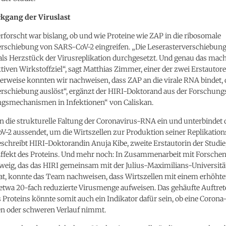
ckgang der Viruslast
rforscht war bislang, ob und wie Proteine wie ZAP in die ribosomale
erschiebung von SARS-CoV-2 eingreifen. „Die Leserasterverschiebung
als Herzstück der Virusreplikation durchgesetzt. Und genau das mach
tiven Wirkstoffziel“, sagt Matthias Zimmer, einer der zwei Erstautore
erweise konnten wir nachweisen, dass ZAP an die virale RNA bindet, d
erschiebung auslöst“, ergänzt der HIRI-Doktorand aus der Forschun
gsmechanismen in Infektionen“ von Caliskan.
in die strukturelle Faltung der Coronavirus-RNA ein und unterbindet d
V-2 aussendet, um die Wirtszellen zur Produktion seiner Replikati
schreibt HIRI-Doktorandin Anuja Kibe, zweite Erstautorin der Studie
 Effekt des Proteins. Und mehr noch: In Zusammenarbeit mit Forsch
weig, das das HIRI gemeinsam mit der Julius-Maximilians-Universit
at, konnte das Team nachweisen, dass Wirtszellen mit einem erhöht
 etwa 20-fach reduzierte Virusmenge aufweisen. Das gehäufte Auftret
 Proteins könnte somit auch ein Indikator dafür sein, ob eine Corona
ten oder schweren Verlauf nimmt.