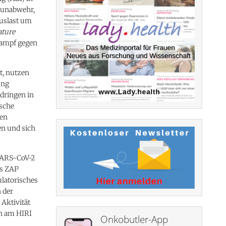
munabwehr,
uslast um
ture
 Kampf gegen
t, nutzen
ung
 dringen in
ische
ren
en und sich
SARS-CoV-2
ns ZAP
ulatorisches
n der
Aktivität
in am HIRI
Onkobutler-App