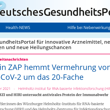
Health-NEWS
Hilfe bei Nebenwirkun
ndheitsPortal für innovative Arzneimittel, n
en und neue Heilungschancen
itsnachrichten
ein ZAP hemmt Vermehrung vo
CoV-2 um das 20-Fache
r 2021
-
Helmholtz-Institut für RNA-basierte Infektionsforschung (HIR
 HZI und HIRI untersucht antivirales Protein der Immunabwehr
tler:innen des Würzburger Helmholtz-Instituts für RNA-basierte
orschung (HIRI) und des Helmholtz-Zentrums für Infektionsforschun