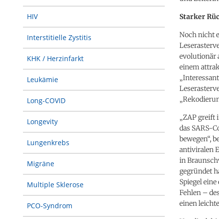
HIV
Starker Rü
Noch nicht e
Interstitielle Zystitis
Leserasterv
evolutionär 
KHK / Herzinfarkt
einem attrak
„Interessant
Leukämie
Leserasterv
„Rekodierun
Long-COVID
„ZAP greift 
Longevity
das SARS-Co
bewegen“, be
Lungenkrebs
antiviralen
in Braunsch
Migräne
gegründet h
Spiegel eine
Multiple Sklerose
Fehlen – des
einen leich
PCO-Syndrom