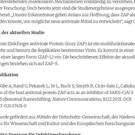
nterstehenden molekularen Mechanismen vollständig zu verstehen, b
r Forschung. Doch bereits jetzt sind die Studienergebnisse ausgespr
chend: „Unsere Erkenntnisse geben Anlass zur Hoffnung, dass ZAP als
en könnte, um mögliche neue antivirale Mittel zu entwickeln“, sagt 
 der aktuellen Studie
te Zinkfinger antivirale Protein (kurz ZAP) ist ein multifunktionale
 und hemmt die Replikation bestimmter Viren. Es kommt in einer
einer langen Form (ZAP-L) vor. Die beschriebenen Effekte der aktuel
gen beziehen sich auf ZAP-S.
blikation
be A, Rand U, Pekarek L, Ye L, Buck S, Smyth R, Cicin-Sain L, Calisk
m of the host antiviral protein ZAP acts as an inhibitor of SARS-CoV-2
ribosomal frameshifting.
Nature Communications
, 10.12.2021. DOI:
67-021-27431-0
wurde gefördert aus Mitteln der Helmholtz-Gemeinschaft, des Nieder
s für Wissenschaft und Kultur und des Europäischen Forschungsrats
ltz-Zentrum für Infektionsforschung: