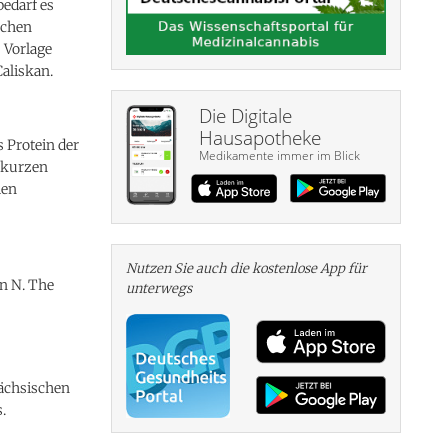
edarf es
ochen
 Vorlage
Caliskan.
Die Digitale
Hausapotheke
s Protein der
Medikamente immer im Blick
 kurzen
len
Nutzen Sie auch die kosten­lose App für
an N. The
unterwegs
sächsischen
.