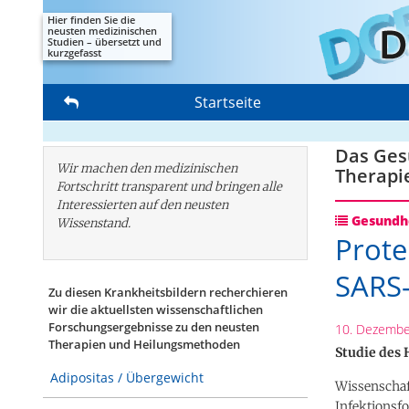
Hier finden Sie die
neusten medizinischen
Studien – übersetzt und
kurzgefasst
Startseite
Das Gesu
Wir machen den medizinischen
Therapi
Fortschritt transparent und bringen alle
Interessierten auf den neusten
Gesundhe
Wissenstand.
Prot
SARS-
Zu diesen Krankheitsbildern recherchieren
wir die aktuellsten wissenschaftlichen
Forschungs­ergebnisse zu den neusten
10. Dezembe
Therapien und Heilungsmethoden
Studie des
Adipositas / Übergewicht
Wissenschaf
Infektionsf