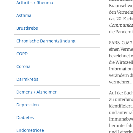
Arthritis / Rheuma
Braunschwei
den Vermeh
Asthma
das 20-Fach
Communica
Brustkrebs
die Pandemi
Chronische Darmentzündung
SARS-CoV-2 
einen Verme
COPD
bezeichnet w
die Wirtszel
Corona
Information
verändern di
Darmkrebs
vermehren.
Demenz / Alzheimer
Auf der Suc
zu unterbin
Depression
identifizier
und antivira
Diabetes
Immunabwehr
herunterfahr
Endometriose
und Leiterin