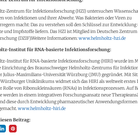
z-Zentrum für Infektionsforschung (HZI) untersuchen Wissenschaft
 von Infektionen und ihrer Abwehr. Was Bakterien oder Viren zu
rregern macht: Das zu verstehen soll den Schlüssel zur Entwicklung
 und Impfstoffe liefern. Das HZI ist Mitglied im Deutschen Zentrum
orschung (DZIF).Weitere Informationen:
www.helmholtz-hzi.de
ltz-Institut für RNA-basierte Infektionsforschung:
tz-Institut für RNA-basierte Infektionsforschung (HIRI) wurde im Ma
Einrichtung des Braunschweiger Helmholtz-Zentrums für Infektio
er Julius-Maximilians-Universität Würzburg (JMU) gegründet. Mit Si
Würzburger Uniklinikums widmet sich das HIRI als weltweit erstes I
er Rolle von Ribonukleinsäuren (RNAs) in Infektionsprozessen. Auf Ba
e werden in einem integrativen Forschungsansatz neue Therapieans
und diese durch Entwicklung pharmazeutischer Anwendungsformen 
gemacht.
www.helmholtz-hiri.de
diesen Beitrag: