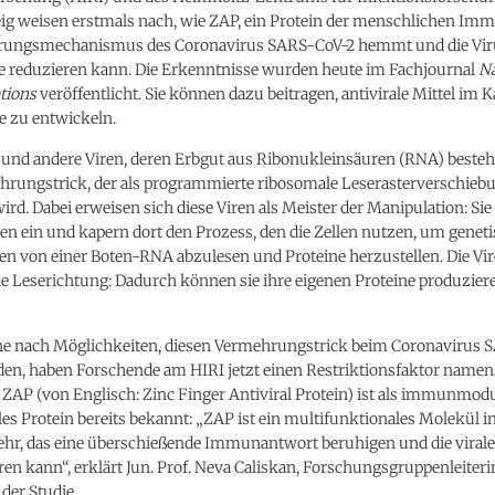
g weisen erstmals nach, wie ZAP, ein Protein der menschlichen Im
rungsmechanismus des Coronavirus SARS-CoV-2 hemmt und die Vir
e reduzieren kann. Die Erkenntnisse wurden heute im Fachjournal
Na
tions
veröffentlicht. Sie können dazu beitragen, antivirale Mittel im
e zu entwickeln.
und andere Viren, deren Erbgut aus Ribonukleinsäuren (RNA) besteh
hrungstrick, der als programmierte ribosomale Leserasterverschieb
ird. Dabei erweisen sich diese Viren als Meister der Manipulation: Sie
len ein und kapern dort den Prozess, den die Zellen nutzen, um genet
en von einer Boten-RNA abzulesen und Proteine herzustellen. Die Vi
e Leserichtung: Dadurch können sie ihre eigenen Proteine produzier
he nach Möglichkeiten, diesen Vermehrungstrick beim Coronavirus 
den, haben Forschende am HIRI jetzt einen Restriktionsfaktor name
t. ZAP (von Englisch: Zinc Finger Antiviral Protein) ist als immunmod
les Protein bereits bekannt: „ZAP ist ein multifunktionales Molekül i
, das eine überschießende Immunantwort beruhigen und die virale 
en kann“, erklärt Jun. Prof. Neva Caliskan, Forschungsgruppenleiter
 der Studie.