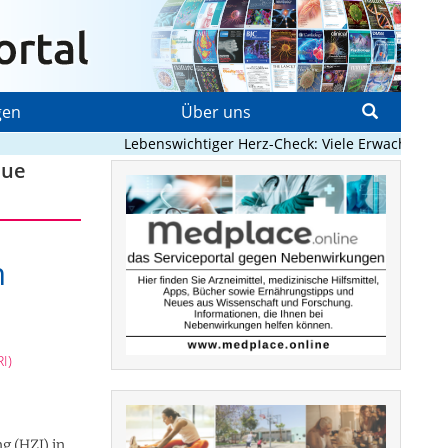
gen
Über uns
Lebenswichtiger Herz-Check: Viele Erwachsene mit 
eue
n
I)
g (HZI) in