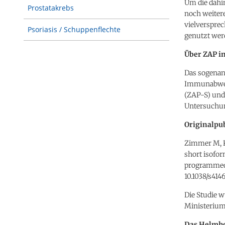
Um die dahi
Prostatakrebs
noch weitere
vielverspre
Psoriasis / Schuppenflechte
genutzt werd
Über ZAP in
Das sogenann
Immunabwehr
(ZAP-S) und 
Untersuchun
Originalpu
Zimmer M, Ki
short isofor
programmed 
10.1038/s414
Die Studie 
Ministerium
Das Helmho