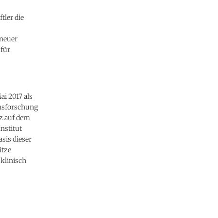
ler die
 neuer
 für
i 2017 als
nsforschung
tz auf dem
nstitut
sis dieser
ätze
klinisch