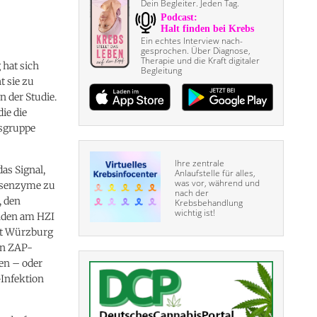
Dein Begleiter. Jeden Tag.
Ein echtes Interview nach­
gesprochen. Über Diagnose,
Therapie und die Kraft digitaler
 hat sich
Begleitung
t sie zu
n der Studie.
ie die
gsgruppe
Ihre zentrale
as Signal,
Anlaufstelle für alles,
was vor, während und
onsenzyme zu
nach der
, den
Krebsbehandlung
wichtig ist!
enden am HZI
ät Würzburg
en ZAP-
en – oder
-Infektion