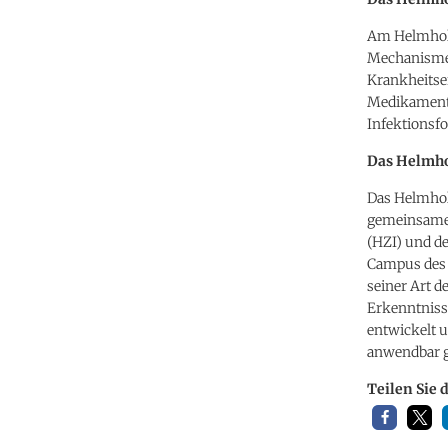
Am Helmholt
Mechanismen
Krankheitse
Medikamente
Infektionsf
Das Helmho
Das Helmhol
gemeinsame 
(HZI) und d
Campus des 
seiner Art d
Erkenntniss
entwickelt 
anwendbar 
Teilen Sie 