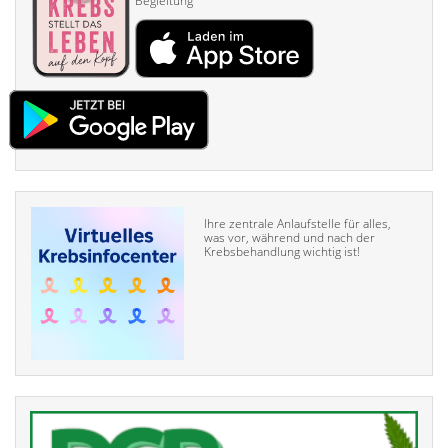
Begleitung
Ihre zentrale Anlaufstelle für alles,
was vor, während und nach der
Krebsbehandlung wichtig ist!