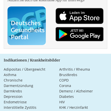
Nutzen Sie auch die kosten­lose App für unterwegs
Indikationen / Krankheitsbilder
Adipositas / Übergewicht
Arthritis / Rheuma
Asthma
Brustkrebs
Chronische
COPD
Darmentzündung
Corona
Darmkrebs
Demenz / Alzheimer
Depression
Diabetes
Endometriose
HIV
Interstitielle Zystitis
KHK / Herzinfarkt