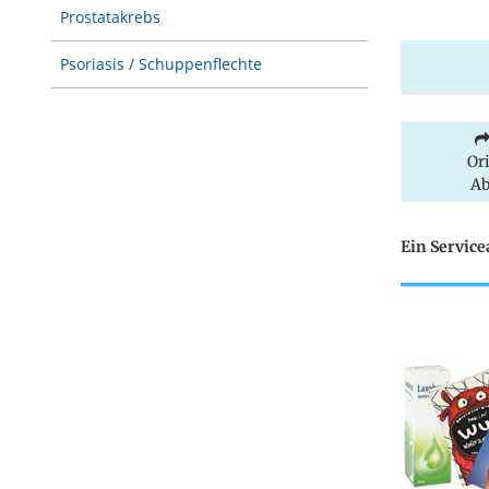
Prostatakrebs
Psoriasis / Schuppenflechte
Or
Ab
Ein Servic