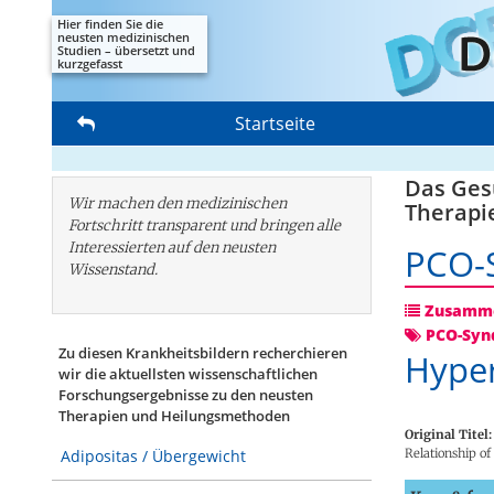
Hier finden Sie die
neusten medizinischen
Studien – übersetzt und
kurzgefasst
Startseite
Das Gesu
Wir machen den medizinischen
Therapi
Fortschritt transparent und bringen alle
Interessierten auf den neusten
PCO-
Wissenstand.
Zusamme
PCO-Syn
Zu diesen Krankheitsbildern recherchieren
Hype
wir die aktuellsten wissenschaftlichen
Forschungs­ergebnisse zu den neusten
Therapien und Heilungsmethoden
Original Titel:
Relationship of
Adipositas / Übergewicht