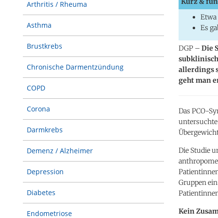
Kurz & fun
Arthritis / Rheuma
Etwa 
Asthma
Es g
Brustkrebs
DGP –
Die 
subklinisc
Chronische Darmentzündung
allerdings 
geht man e
COPD
Corona
Das PCO-Syn
untersuchte
Darmkrebs
Übergewicht
Die Studie 
Demenz / Alzheimer
anthropomet
Depression
Patientinnen
Gruppen ein:
Diabetes
Patientinne
Kein Zusam
Endometriose