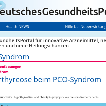
Health-NEWS
Hilfe bei Nebenwirkun
ndheitsPortal für innovative Arzneimittel, n
en und neue Heilungschancen
Syndrom
nfassungen
drom
rthyreose beim PCO-Syndrom
 subclinical hypothyroidism and obesity in polycystic ovarian syndrome patients