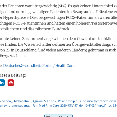
 der Patienten war übergewichtig (61%). Es gab keinen Unterschied 
igen und normalgewichtigen Patienten im Bezug auf die Prävalenz v
r Hyperthyreose. Die übergewichtigen PCOS-Patientinnen waren älter
htigen PCOS-Patientinnen und hatten einen höheren Testosteronwe
stolischem und diastolischem Blutdruck.
konnte keinen Zusammenhang zwischen dem Gewicht und subklinis
e finden. Die Wissenschaftler definierten Übergewicht allerdings sc
on 23; in Deutschland (und vielen anderen Ländern) geht man erst a
Übergewicht aus.
e:
DeutschesGesundheitsPortal / HealthCom
diesen Beitrag:
S, Sahoo J, Mahapatra E, Agrawal S, Lone Z. Relationship of subclinical hypothyroidism
ian syndrome patients. J Fam Med Prim Care. 2020;9(1):147. doi:10.4103/jfmpc.jfmpc_65