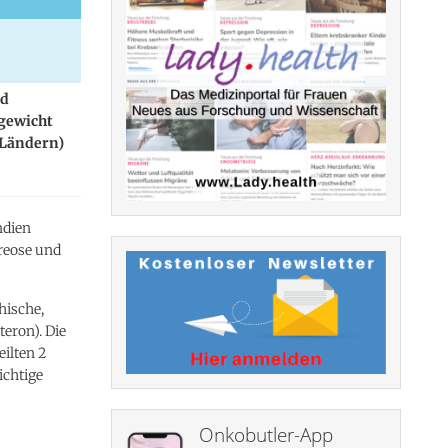
nd
rgewicht
 Ländern)
ndien
reose und
hische,
eron). Die
eilten 2
ichtige
Onkobutler-App