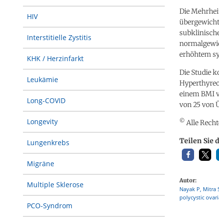
Die Mehrheit
HIV
übergewicht
subklinische
Interstitielle Zystitis
normalgewic
erhöhtem sy
KHK / Herzinfarkt
Die Studie 
Leukämie
Hyperthyreos
einem BMI v
Long-COVID
von 25 von 
Longevity
©
Alle Recht
Teilen Sie 
Lungenkrebs
Migräne
Autor:
Multiple Sklerose
Nayak P, Mitra 
polycystic ovar
PCO-Syndrom