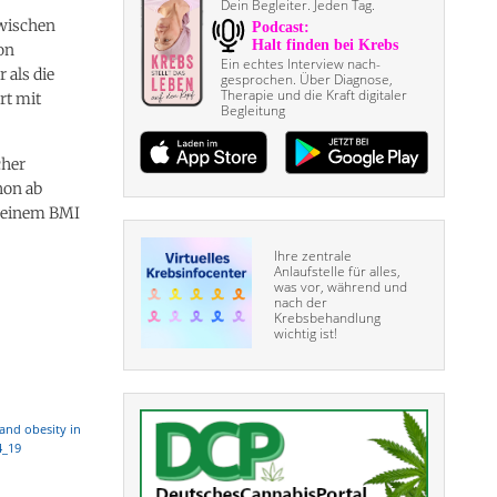
Dein Begleiter. Jeden Tag.
zwischen
on
Ein echtes Interview nach­
 als die
gesprochen. Über Diagnose,
Therapie und die Kraft digitaler
rt mit
Begleitung
cher
hon ab
b einem BMI
Ihre zentrale
Anlaufstelle für alles,
was vor, während und
nach der
Krebsbehandlung
wichtig ist!
 and obesity in
4_19