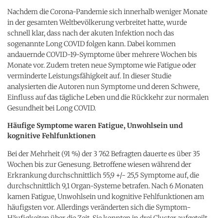
Nachdem die Corona-Pandemie sich innerhalb weniger Monate
in der gesamten Weltbevölkerung verbreitet hatte, wurde
schnell klar, dass nach der akuten Infektion noch das
sogenannte Long COVID folgen kann. Dabei kommen
andauernde COVID-19-Symptome über mehrere Wochen bis
Monate vor. Zudem treten neue Symptome wie Fatigue oder
verminderte Leistungsfähigkeit auf. In dieser Studie
analysierten die Autoren nun Symptome und deren Schwere,
Einfluss auf das tägliche Leben und die Rückkehr zur normalen
Gesundheit bei Long COVID.
Häufige Symptome waren Fatigue, Unwohlsein und
kognitive Fehlfunktionen
Bei der Mehrheit (91 %) der 3 762 Befragten dauerte es über 35
Wochen bis zur Genesung. Betroffene wiesen während der
Erkrankung durchschnittlich 55,9 +/- 25,5 Symptome auf, die
durchschnittlich 9,1 Organ-Systeme betrafen. Nach 6 Monaten
kamen Fatigue, Unwohlsein und kognitive Fehlfunktionen am
häufigsten vor. Allerdings veränderten sich die Symptom-
Häufigkeiten über die Zeit. Sie konnten in drei Cluster aufgeteilt