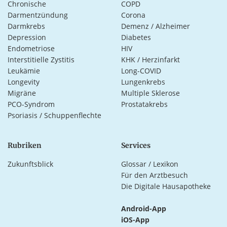
Chronische
COPD
Darmentzündung
Corona
Darmkrebs
Demenz / Alzheimer
Depression
Diabetes
Endometriose
HIV
Interstitielle Zystitis
KHK / Herzinfarkt
Leukämie
Long-COVID
Longevity
Lungenkrebs
Migräne
Multiple Sklerose
PCO-Syndrom
Prostatakrebs
Psoriasis / Schuppenflechte
Rubriken
Services
Zukunftsblick
Glossar / Lexikon
Für den Arztbesuch
Die Digitale Hausapotheke
Android-App
iOS-App