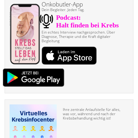
Onkobutler-App
Dein Begleiter. Jeden Tag.
Ein echtes Interview nach­gesprochen. Über
Diagnose, Therapie und die Kraft digitaler
Begleitung
Ihre zentrale Anlaufstelle für alles,
was vor, während und nach der
Krebsbehandlung wichtig ist!