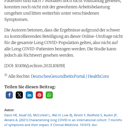
Patienten sind nach 7 Monaten noch nicht vollständig genesen,
konnten noch nicht mit der gewohnten Arbeitsbelastung
umgehen und litten weiterhin unter verschiedenen
Symptomen.
Die Autoren betonen, dass die Ergebnisse aufgrund der schwer
zu kontrollierenden Beteiligung an dieser Online-Umfrage nicht
für die gesamte Long COVID-Population gelten, also nicht auf
alle Long COVID-Patienten bezogen werden. Die Studie kann
jedoch als Richtwert gesehen werden.
[DOI: 10.1016/j.eclinm.2021.101019]
©
Alle Rechte:
DeutschesGesundheitsPortal / HealthCom
Teilen Sie diesen Beitrag:
Autor:
Davis HE, Assaf GS, McCorkell L, Wei H, Low RJ, Re’em Y, Redfield S, Austin JP,
Akrami A. (2021) Characterizing long COVID in an international cohort: 7 months
of symptoms and their impact. E Clinical Medicine. 101019. doi: