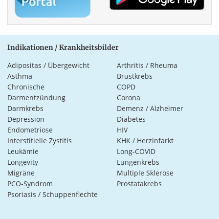
Indikationen / Krankheitsbilder
Adipositas / Übergewicht
Arthritis / Rheuma
Asthma
Brustkrebs
Chronische
COPD
Darmentzündung
Corona
Darmkrebs
Demenz / Alzheimer
Depression
Diabetes
Endometriose
HIV
Interstitielle Zystitis
KHK / Herzinfarkt
Leukämie
Long-COVID
Longevity
Lungenkrebs
Migräne
Multiple Sklerose
PCO-Syndrom
Prostatakrebs
Psoriasis / Schuppenflechte