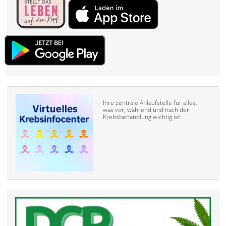
Ihre zentrale Anlaufstelle für alles,
was vor, während und nach der
Krebsbehandlung wichtig ist!