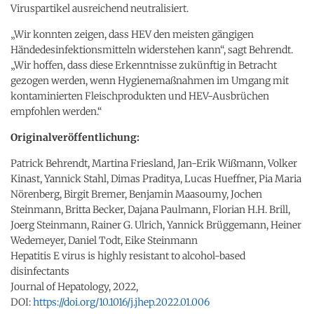
Viruspartikel ausreichend neutralisiert.
„Wir konnten zeigen, dass HEV den meisten gängigen
Händedesinfektionsmitteln widerstehen kann“, sagt Behrendt.
„Wir hoffen, dass diese Erkenntnisse zukünftig in Betracht
gezogen werden, wenn Hygienemaßnahmen im Umgang mit
kontaminierten Fleischprodukten und HEV-Ausbrüchen
empfohlen werden.“
Originalveröffentlichung:
Patrick Behrendt, Martina Friesland, Jan-Erik Wißmann, Volker
Kinast, Yannick Stahl, Dimas Praditya, Lucas Hueffner, Pia Maria
Nörenberg, Birgit Bremer, Benjamin Maasoumy, Jochen
Steinmann, Britta Becker, Dajana Paulmann, Florian H.H. Brill,
Joerg Steinmann, Rainer G. Ulrich, Yannick Brüggemann, Heiner
Wedemeyer, Daniel Todt, Eike Steinmann
Hepatitis E virus is highly resistant to alcohol-based
disinfectants
Journal of Hepatology, 2022,
DOI:
https://doi.org/10.1016/j.jhep.2022.01.006