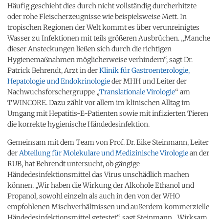
Häufig geschieht dies durch nicht vollständig durcherhitzte
oder rohe Fleischerzeugnisse wie beispielsweise Mett. In
tropischen Regionen der Welt kommt es über verunreinigtes
Wasser zu Infektionen mit teils größeren Ausbrüchen. „Manche
dieser Ansteckungen ließen sich durch die richtigen
Hygienemaßnahmen möglicherweise verhindern“, sagt Dr.
Patrick Behrendt, Arzt in der
Klinik für Gastroenterologie,
Hepatologie und Endokrinologie
der MHH und Leiter der
Nachwuchsforschergruppe „
Translationale Virologie
“ am
TWINCORE. Dazu zählt vor allem im klinischen Alltag im
Umgang mit Hepatitis-E-Patienten sowie mit infizierten Tieren
die korrekte hygienische Händedesinfektion.
Gemeinsam mit dem Team von Prof. Dr. Eike Steinmann, Leiter
der
Abteilung für Molekulare und Medizinische Virologie
an der
RUB, hat Behrendt untersucht, ob gängige
Händedesinfektionsmittel das Virus unschädlich machen
können. „Wir haben die Wirkung der Alkohole Ethanol und
Propanol, sowohl einzeln als auch in den von der WHO
empfohlenen Mischverhältnissen und außerdem kommerzielle
Händedesinfektionsmittel getestet“, sagt Steinmann. „Wirksam