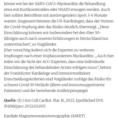
könne wie bei der SARS-CoV-2-Myokarditis die Behandlung
etwa mit Kortikosteroiden oder NSAID erwogen werden. Auch
hier sollten Betroffene mit anstrengendem Sport 3-6 Monate
warten. Insgesamt betonen die US-Kardiologen, dass der Nutzen
der Covid-Impfung aber das Risiko deutlich überwiegt. „Diese
Einschätzung können wir insbesondere bei den über 50-
Jährigen auch nach unseren Erfahrungen in Deutschland nur
unterstreichen“, so Voigtländer.
Eher vorsichtig äußern sich die Experten zu weiteren
Impfungen nach einer impfassoziierten Myokarditis. „Auch hier
teilen wir die Sicht der ACC-Experten, dass eine individuelle
Einschätzung des behandelnden Arztes erfolgen muss“, betont
der Frankfurter Kardiologe und Intensivmediziner.
Entscheidungskriterien sind Voigtländer zufolge das Risiko für
schwere Covid-19-Verläufe (ältere und immunsupprimierte
Patienten) und der bestehende Antikörperspiegel.
Quelle
: (1) J Am Coll Cardiol. Mar 16, 2022. Epublished DOI:
10.1016/j.jacc.2022.02.003
Kardiale Magnetresonanztomographie (kMRT)