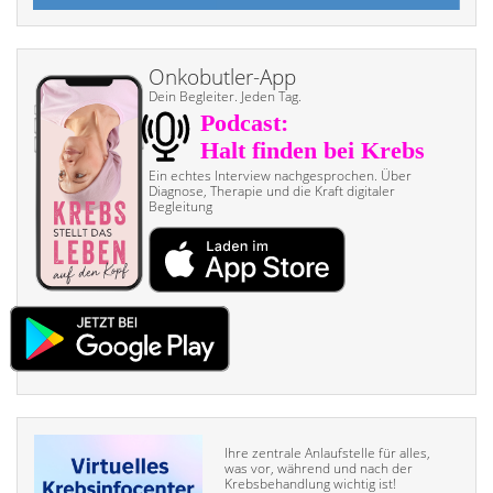
Onkobutler-App
Dein Begleiter. Jeden Tag.
Ein echtes Interview nach­gesprochen. Über
Diagnose, Therapie und die Kraft digitaler
Begleitung
Ihre zentrale Anlaufstelle für alles,
was vor, während und nach der
Krebsbehandlung wichtig ist!