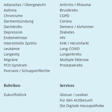
Adipositas / Übergewicht
Arthritis / Rheuma
Asthma
Brustkrebs
Chronische
COPD
Darmentzündung
Corona
Darmkrebs
Demenz / Alzheimer
Depression
Diabetes
Endometriose
HIV
Interstitielle Zystitis
KHK / Herzinfarkt
Leukämie
Long-COVID
Longevity
Lungenkrebs
Migräne
Multiple Sklerose
PCO-Syndrom
Prostatakrebs
Psoriasis / Schuppenflechte
Rubriken
Services
Zukunftsblick
Glossar / Lexikon
Für den Arztbesuch
Die Digitale Hausapotheke