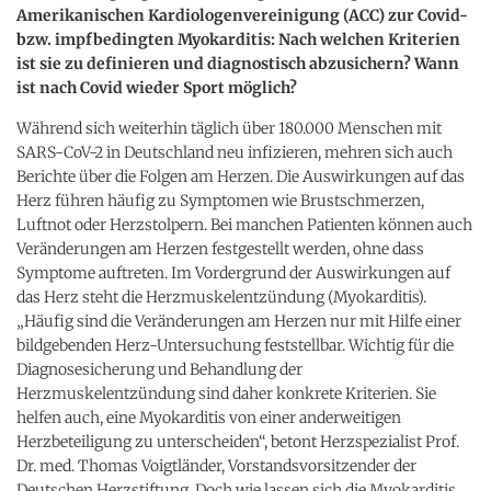
Amerikanischen Kardiologenvereinigung (ACC) zur Covid-
bzw. impfbedingten Myokarditis: Nach welchen Kriterien
ist sie zu definieren und diagnostisch abzusichern? Wann
ist nach Covid wieder Sport möglich?
Während sich weiterhin täglich über 180.000 Menschen mit
SARS-CoV-2 in Deutschland neu infizieren, mehren sich auch
Berichte über die Folgen am Herzen. Die Auswirkungen auf das
Herz führen häufig zu Symptomen wie Brustschmerzen,
Luftnot oder Herzstolpern. Bei manchen Patienten können auch
Veränderungen am Herzen festgestellt werden, ohne dass
Symptome auftreten. Im Vordergrund der Auswirkungen auf
das Herz steht die Herzmuskelentzündung (Myokarditis).
„Häufig sind die Veränderungen am Herzen nur mit Hilfe einer
bildgebenden Herz-Untersuchung feststellbar. Wichtig für die
Diagnosesicherung und Behandlung der
Herzmuskelentzündung sind daher konkrete Kriterien. Sie
helfen auch, eine Myokarditis von einer anderweitigen
Herzbeteiligung zu unterscheiden“, betont Herzspezialist Prof.
Dr. med. Thomas Voigtländer, Vorstandsvorsitzender der
Deutschen Herzstiftung. Doch wie lassen sich die Myokarditis