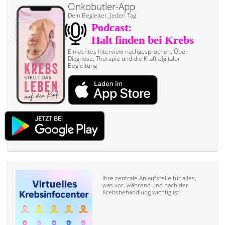
Onkobutler-App
Dein Begleiter. Jeden Tag.
Ein echtes Interview nach­gesprochen. Über
Diagnose, Therapie und die Kraft digitaler
Begleitung
Ihre zentrale Anlaufstelle für alles,
was vor, während und nach der
Krebsbehandlung wichtig ist!