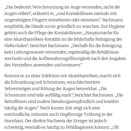
„Das bedeutet: Verschmutzung im Auge vermeiden, nicht die
Augen reiben“, erläutert er, „und Kontaktlinsen niemals mit
ungereinigten Fingern entnehmen oder einsetzen.“ Bachmann
empfiehlt, die Hände zuvor gründlich zu waschen. Zur Hygiene
gehört auch die Pflege der Kontaktlinsen: „Hauptursache für
eine Akanthamöben-Keratitis ist die fehlerhafte Reinigung der
Haftschalen“, berichtet Bachmann. „Deshalb für die Reinigung
kein Leitungswasser verwenden, regelmäßig die Behältnisse
wechseln und die Aufbewahrungsflüssigkeit nach den Angaben
des Herstellers anwenden und erneuern.“
Kommt es zu einer Infektion mit Akanthamöben, macht sich
die Erkrankung mit Schmerzen, verschlechtertem
Sehvermögen und Rötung der Augen bemerkbar. „Die
Schmerzen sind teils auffällig stark“, berichtet Bachmann. „Die
Betroffenen sind zudem blendungsempfindlich und kneifen
häufig die Augen.“ Nach kurzer Zeit zeigt sich eine
entzündliche, mitunter auch ringförmige Trübung in der
Hornhaut. Der direkte Nachweis der Erreger ist jedoch
schwierig, weshalb es häufig zu Fehldiagnosen kommt. „Oft