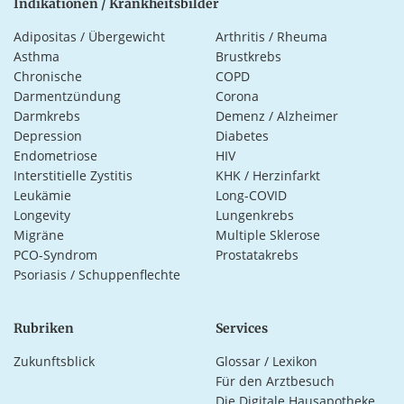
Indikationen / Krankheitsbilder
Adipositas / Übergewicht
Arthritis / Rheuma
Asthma
Brustkrebs
Chronische
COPD
Darmentzündung
Corona
Darmkrebs
Demenz / Alzheimer
Depression
Diabetes
Endometriose
HIV
Interstitielle Zystitis
KHK / Herzinfarkt
Leukämie
Long-COVID
Longevity
Lungenkrebs
Migräne
Multiple Sklerose
PCO-Syndrom
Prostatakrebs
Psoriasis / Schuppenflechte
Rubriken
Services
Zukunftsblick
Glossar / Lexikon
Für den Arztbesuch
Die Digitale Hausapotheke