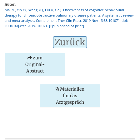
Autor:
Ma RC, Yin YY, Wang YQ, Liu X, Xie J. Effectiveness of cognitive behavioural
therapy for chronic obstructive pulmonary disease patients: A systematic review
and meta-analysis. Complement Ther Clin Pract. 2019 Nov 13;38:101071. doi:
10.1016/j.ctcp.2019.101071. [Epub ahead of print]
Zurück
zum
Original-
Abstract
Materialien
für das
Arztgespräch