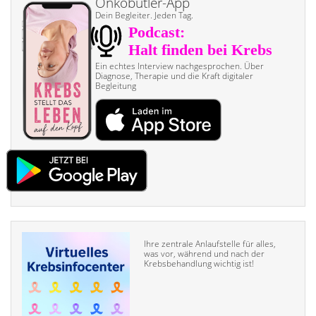
Onkobutler-App
Dein Begleiter. Jeden Tag.
Ein echtes Interview nach­gesprochen. Über
Diagnose, Therapie und die Kraft digitaler
Begleitung
Ihre zentrale Anlaufstelle für alles,
was vor, während und nach der
Krebsbehandlung wichtig ist!