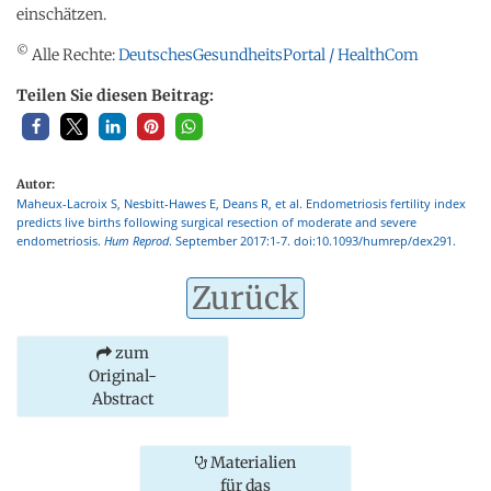
einschätzen.
©
Alle Rechte:
DeutschesGesundheitsPortal / HealthCom
Teilen Sie diesen Beitrag:
Autor:
Maheux-Lacroix S, Nesbitt-Hawes E, Deans R, et al. Endometriosis fertility index
predicts live births following surgical resection of moderate and severe
endometriosis.
Hum Reprod
. September 2017:1-7. doi:10.1093/humrep/dex291.
Zurück
zum
Original-
Abstract
Materialien
für das