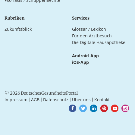
Psoriasis / Schuppenflechte
Rubriken
Services
Zukunftsblick
Glossar / Lexikon
Für den Arztbesuch
Die Digitale Hausapotheke
Android-App
iOS-App
© 2026 DeutschesGesundheitsPortal
Impressum
AGB
Datenschutz
Über uns
Kontakt
|
|
|
|
Goto
Goto
Goto
Goto
Goto
Goto
Facebook
Twitter
LinkedIn
Pinterest
Youtube
Instagra