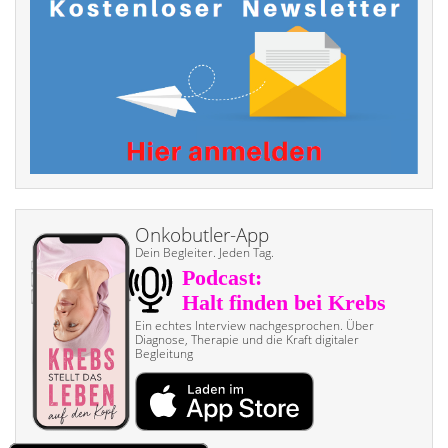
Onkobutler-App
Dein Begleiter. Jeden Tag.
Ein echtes Interview nach­gesprochen. Über
Diagnose, Therapie und die Kraft digitaler
Begleitung