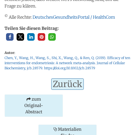
Frage zu klären.
©
Alle Rechte:
DeutschesGesundheitsPortal / HealthCom
Teilen Sie diesen Beitrag:
Autor:
Chen, Y., Wang, H., Wang, S., Shi, X., Wang, Q., & Ren, Q. (2019). Efficacy of ten
interventions for endometriosis: A network meta‐analysis. Journal of Cellular
Biochemistry, jcb.28579.
https://doi.org/10.1002/jcb.28579
Zurück
zum
Original-
Abstract
Materialien