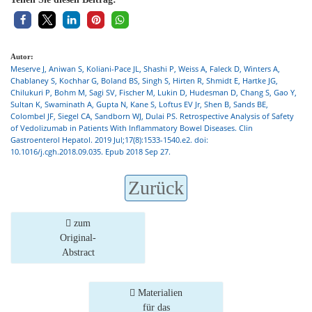
Autor:
Meserve J, Aniwan S, Koliani-Pace JL, Shashi P, Weiss A, Faleck D, Winters A,
Chablaney S, Kochhar G, Boland BS, Singh S, Hirten R, Shmidt E, Hartke JG,
Chilukuri P, Bohm M, Sagi SV, Fischer M, Lukin D, Hudesman D, Chang S, Gao Y,
Sultan K, Swaminath A, Gupta N, Kane S, Loftus EV Jr, Shen B, Sands BE,
Colombel JF, Siegel CA, Sandborn WJ, Dulai PS. Retrospective Analysis of Safety
of Vedolizumab in Patients With Inflammatory Bowel Diseases. Clin
Gastroenterol Hepatol. 2019 Jul;17(8):1533-1540.e2. doi:
10.1016/j.cgh.2018.09.035. Epub 2018 Sep 27.
Zurück
zum
Original-
Abstract
Materialien
für das