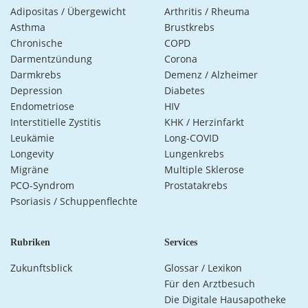
Adipositas / Übergewicht
Arthritis / Rheuma
Asthma
Brustkrebs
Chronische
COPD
Darmentzündung
Corona
Darmkrebs
Demenz / Alzheimer
Depression
Diabetes
Endometriose
HIV
Interstitielle Zystitis
KHK / Herzinfarkt
Leukämie
Long-COVID
Longevity
Lungenkrebs
Migräne
Multiple Sklerose
PCO-Syndrom
Prostatakrebs
Psoriasis / Schuppenflechte
Rubriken
Services
Zukunftsblick
Glossar / Lexikon
Für den Arztbesuch
Die Digitale Hausapotheke