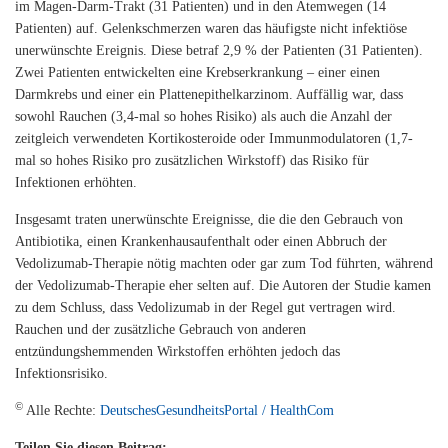
im Magen-Darm-Trakt (31 Patienten) und in den Atemwegen (14
Patienten) auf. Gelenkschmerzen waren das häufigste nicht infektiöse
unerwünschte Ereignis. Diese betraf 2,9 % der Patienten (31 Patienten).
Zwei Patienten entwickelten eine Krebserkrankung – einer einen
Darmkrebs und einer ein Plattenepithelkarzinom. Auffällig war, dass
sowohl Rauchen (3,4-mal so hohes Risiko) als auch die Anzahl der
zeitgleich verwendeten Kortikosteroide oder Immunmodulatoren (1,7-
mal so hohes Risiko pro zusätzlichen Wirkstoff) das Risiko für
Infektionen erhöhten.
Insgesamt traten unerwünschte Ereignisse, die die den Gebrauch von
Antibiotika, einen Krankenhausaufenthalt oder einen Abbruch der
Vedolizumab-Therapie nötig machten oder gar zum Tod führten, während
der Vedolizumab-Therapie eher selten auf. Die Autoren der Studie kamen
zu dem Schluss, dass Vedolizumab in der Regel gut vertragen wird.
Rauchen und der zusätzliche Gebrauch von anderen
entzündungshemmenden Wirkstoffen erhöhten jedoch das
Infektionsrisiko.
©
Alle Rechte:
DeutschesGesundheitsPortal / HealthCom
Teilen Sie diesen Beitrag: