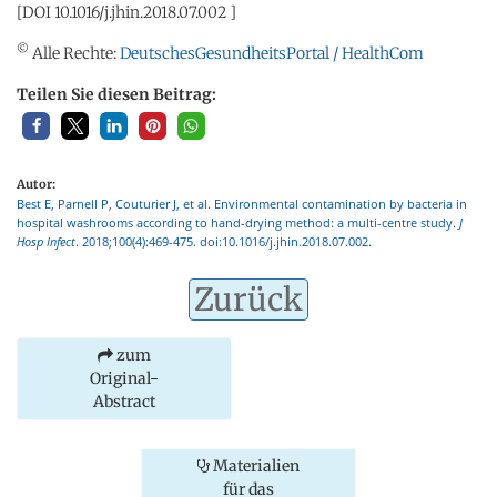
[DOI 10.1016/j.jhin.2018.07.002 ]
©
Alle Rechte:
DeutschesGesundheitsPortal / HealthCom
Teilen Sie diesen Beitrag:
Autor:
Best E, Parnell P, Couturier J, et al. Environmental contamination by bacteria in
hospital washrooms according to hand-drying method: a multi-centre study.
J
Hosp Infect
. 2018;100(4):469-475. doi:10.1016/j.jhin.2018.07.002.
Zurück
zum
Original-
Abstract
Materialien
für das