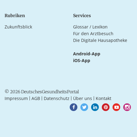
Rubriken
Services
Zukunftsblick
Glossar / Lexikon
Für den Arztbesuch
Die Digitale Hausapotheke
Android-App
iOS-App
© 2026 DeutschesGesundheitsPortal
Impressum
AGB
Datenschutz
Über uns
Kontakt
|
|
|
|
Goto
Goto
Goto
Goto
Goto
Goto
Facebook
Twitter
LinkedIn
Pinterest
Youtube
Instagra