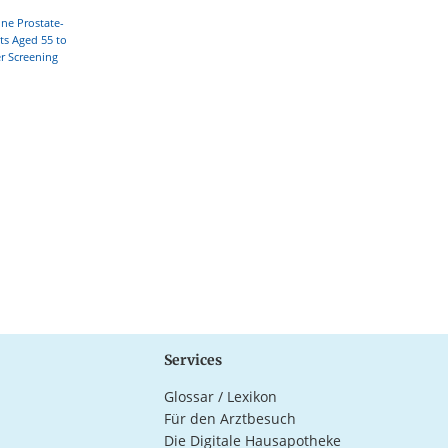
ine Prostate-
ts Aged 55 to
er Screening
Services
Glossar / Lexikon
Für den Arztbesuch
Die Digitale Hausapotheke