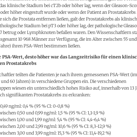
as klinische Stadium bei cT2b oder höher lag, wenn der Gleason-Scor
7 oder höher eingestuft wurde oder wenn der Patient an Prostatakrebs s
e sich die Prostata entfernen ließen, galt der Prostatakrebs als klinisch
hologische Stadium bei pT3 oder höher lag, der pathologische Gleas
7 betrug oder Lymphknoten befallen waren. Den Wissenschaftlern st
nsgesamt 10 968 Männer zur Verfügung, die im Alter zwischen 55 und
 Jahre) ihren PSA-Wert bestimmen ließen.
r PSA-Wert, desto höher war das Langzeitrisiko für einen klinis
ten Prostatakrebs
haftler teilten die Patienten je nach ihrem gemessenen PSA-Wert (im
 und 60 Jahren) in verschiedene Gruppen ein. Die verschiedenen
ppen wiesen ein unterschiedlich hohes Risiko auf, innerhalb von 13 
ch signifikanten Prostatakrebs zu erkranken:
0,49 ng/ml: 0,4 % (95 % CI: 0-0,8 %)
ischen 0,50 und 0,99 ng/ml: 1,5 % (95 % CI: 1,1-1,9 %)
ischen 1,00 und 1,99 ng/ml: 5,4 % (95 % CI: 4,4-6,4 %)
ischen 2,00 und 2,99 ng/ml: 10,6 % (95 % CI: 8,3-12,9 %)
ischen 3,00 und 3,99 ng/ml: 15,3 % (95 % CI: 11,4-19,2 %)