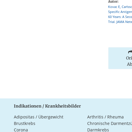
Autor:
Kovac E, Carlss
Specific Antige
60 Years: A Sec
Trial. JAMA Net
Or
Ab
Indikationen / Krankheitsbilder
Adipositas / Übergewicht
Arthritis / Rheuma
Brustkrebs
Chronische Darmentz
Corona
Darmkrebs