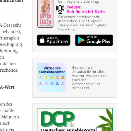
mutlich den
Dein Begleiter. Jeden Tag.
Ein echtes Interview nach­
gesprochen. Über Diagnose,
A-Test sehr
Therapie und die Kraft digitaler
Begleitung
h behandelt,
rtherapien
erechtigung.
erkennung
ich
stellten
Ihre zentrale
prechende
Anlaufstelle für alles,
was vor, während und
nach der
Krebsbehandlung
SA-Wert
wichtig ist!
ten des
schaftler
i Männern
inisch
atakrebs