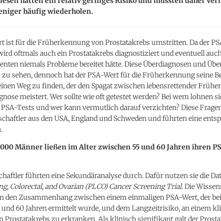
esen hatten ein relativ geringes Risiko und müssten daher ver
eniger häufig wiederholen.
t ist für die Früherkennung von Prostatakrebs umstritten. Da der PS
, wird oftmals auch ein Prostatakrebs diagnostiziert und eventuell auc
enten niemals Probleme bereitet hätte. Diese Überdiagnosen und Übe
h zu sehen, dennoch hat der PSA-Wert für die Früherkennung seine B
, einen Weg zu finden, der den Spagat zwischen lebensrettender Früh
nose meistert. Wer sollte wie oft getestet werden? Bei wem lohnen s
 PSA-Tests und wer kann vermutlich darauf verzichten? Diese Fragen 
schaftler aus den USA, England und Schweden und führten eine ents
.
 000 Männer ließen im Alter zwischen 55 und 60 Jahren ihren P
haftler führten eine Sekundäranalyse durch. Dafür nutzen sie die Da
ng, Colorectal, and Ovarian (PLCO) Cancer Screening Trial
. Die Wissen
n den Zusammenhang zwischen einem einmaligen PSA-Wert, der be
und 60 Jahren ermittelt wurde, und dem Langzeitrisiko, an einem kl
n Prostatakrebs zu erkranken. Als klinisch signifikant galt der Prost