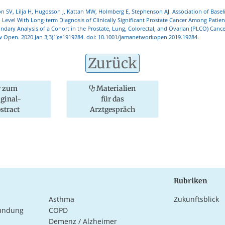
on SV, Lilja H, Hugosson J, Kattan MW, Holmberg E, Stephenson AJ. Association of Basel
n Level With Long-term Diagnosis of Clinically Significant Prostate Cancer Among Patien
ondary Analysis of a Cohort in the Prostate, Lung, Colorectal, and Ovarian (PLCO) Canc
w Open. 2020 Jan 3;3(1):e1919284. doi: 10.1001/jamanetworkopen.2019.19284.
Zurück
zum
Materialien
iginal-
für das
stract
Arztgespräch
Rubriken
Asthma
Zukunftsblick
ündung
COPD
Demenz / Alzheimer