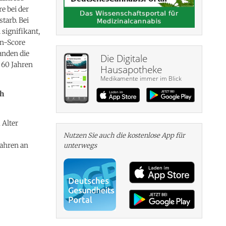
e bei der
tarb. Bei
 signifikant,
on-Score
anden die
Die Digitale
 60 Jahren
Hausapotheke
Medikamente immer im Blick
ch
 Alter
Nutzen Sie auch die kosten­lose App für
Jahren an
unterwegs