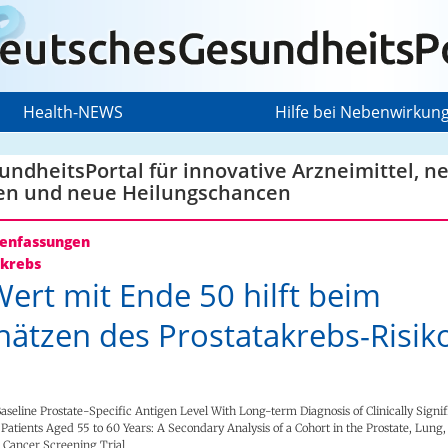
Health-NEWS
Hilfe bei Nebenwirkun
ndheitsPortal für innovative Arzneimittel, n
en und neue Heilungschancen
nfassungen
krebs
ert mit Ende 50 hilft beim
hätzen des Prostatakrebs-Risik
Baseline Prostate-Specific Antigen Level With Long-term Diagnosis of Clinically Signif
tients Aged 55 to 60 Years: A Secondary Analysis of a Cohort in the Prostate, Lung, 
 Cancer Screening Trial