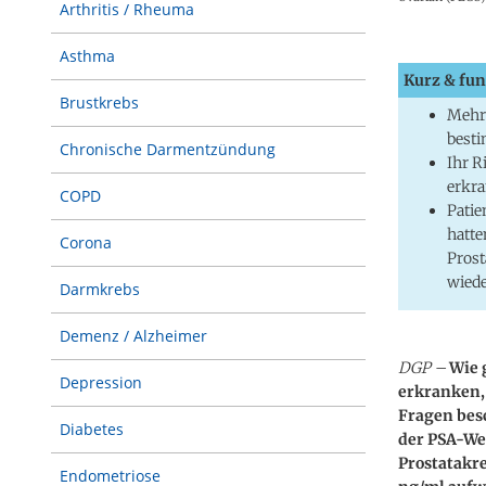
Arthritis / Rheuma
Asthma
Kurz & fun
Brustkrebs
Mehr 
best
Chronische Darmentzündung
Ihr R
erkra
COPD
Patie
hatte
Corona
Prost
wiede
Darmkrebs
Demenz / Alzheimer
DGP –
Wie 
Depression
erkranken, 
Fragen besc
Diabetes
der PSA-Wer
Prostatakre
Endometriose