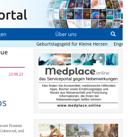
gen
Über uns
Geburtstagsgeld für Kleine Herzen
Enge digitale Be
eue
23.08.22
os
icant Prostate
Colorectal, and