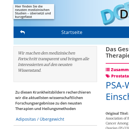
Hier finden Sie die
neusten medizinischen
Studien – übersetzt und
kurzgefasst
Startseite
Das Gesu
Wir machen den medizinischen
Therapi
Fortschritt transparent und bringen alle
Interessierten auf den neusten
Zusamme
Wissenstand.
Prostata
PSA-W
Zu diesen Krankheitsbildern recherchieren
Einsc
wir die aktuellsten wissenschaftlichen
Forschungs­ergebnisse zu den neusten
Therapien und Heilungsmethoden
Original Titel:
Association of 
Adipositas / Übergewicht
Cancer Among Pa
Ovarian (PLCO)