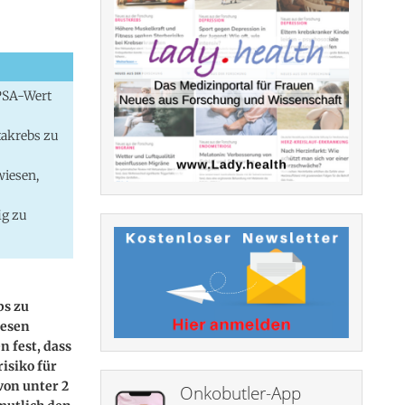
 PSA-Wert
takrebs zu
wiesen,
ig zu
bs zu
iesen
n fest, dass
isiko für
von unter 2
Onkobutler-App