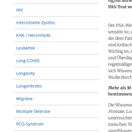
ng/ml aufwi
PAS-Test w
HIV
Interstitielle Zystitis
Der PSA-Wer
sensitiv ist
KHK / Herzinfarkt
der dem Pati
sind kritisc
Leukämie
Wichtig ist
und Überdiag
Long-COVID
regelmäßige
sich Wissen
Longevity
Studie durch
Lungenkrebs
Mehr als 10
bestimmen
Migräne
Die Wissensc
Multiple Sklerose
Prostate, Lu
untersuchte
PCO-Syndrom
zwischen 55 
signifikante