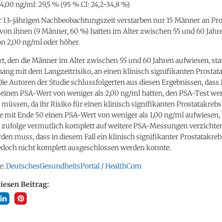
4,00 ng/ml: 29,5 % (95 % CI: 24,2-34,8 %)
 13-jährigen Nachbeobachtungszeit verstarben nur 15 Männer an Pro
von ihnen (9 Männer, 60 %) hatten im Alter zwischen 55 und 60 Jahr
n 2,00 ng/ml oder höher.
t, den die Männer im Alter zwischen 55 und 60 Jahren aufwiesen, st
g mit dem Langzeitrisiko, an einen klinisch signifikanten Prostat
ie Autoren der Studie schlussfolgerten aus diesen Ergebnissen, dass
 einen PSA-Wert von weniger als 2,00 ng/ml hatten, den PSA-Test we
müssen, da ihr Risiko für einen klinisch signifikanten Prostatakrebs 
ie mit Ende 50 einen PSA-Wert von weniger als 1,00 ng/ml aufwiesen
 zufolge vermutlich komplett auf weitere PSA-Messungen verzichten
en muss, dass in diesem Fall ein klinisch signifikanter Prostatakre
 jedoch nicht komplett ausgeschlossen werden konnte.
e:
DeutschesGesundheitsPortal / HealthCom
diesen Beitrag: