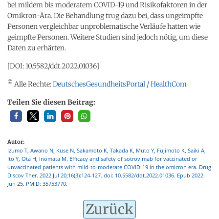
bei mildem bis moderatem COVID-19 und Risikofaktoren in der
Omikron-Ära. Die Behandlung trug dazu bei, dass ungeimpfte
Personen vergleichbar unproblematische Verläufe hatten wie
geimpfte Personen. Weitere Studien sind jedoch nötig, um diese
Daten zu erhärten.
[DOI: 10.5582/ddt.2022.01036]
©
Alle Rechte:
DeutschesGesundheitsPortal / HealthCom
Teilen Sie diesen Beitrag:
Autor:
Izumo T, Awano N, Kuse N, Sakamoto K, Takada K, Muto Y, Fujimoto K, Saiki A,
Ito Y, Ota H, Inomata M. Efficacy and safety of sotrovimab for vaccinated or
unvaccinated patients with mild-to-moderate COVID-19 in the omicron era. Drug
Discov Ther. 2022 Jul 20;16(3):124-127. doi: 10.5582/ddt.2022.01036. Epub 2022
Jun 25. PMID: 35753770.
Zurück