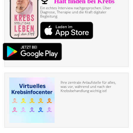
Ein echtes Interview nach­gesprochen. Über
Diagnose, Therapie und die Kraft digitaler
Begleitung
Ihre zentrale Anlaufstelle für alles,
was vor, während und nach der
Krebsbehandlung wichtig ist!