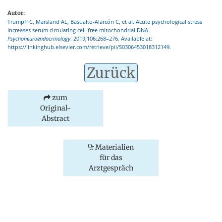
Autor:
Trumpff C, Marsland AL, Basualto-Alarcón C, et al. Acute psychological stress
increases serum circulating cell-free mitochondrial DNA.
Psychoneuroendocrinology
. 2019;106:268–276. Available at:
https://linkinghub.elsevier.com/retrieve/pii/S0306453018312149.
Zurück
zum
Original-
Abstract
Materialien
für das
Arztgespräch