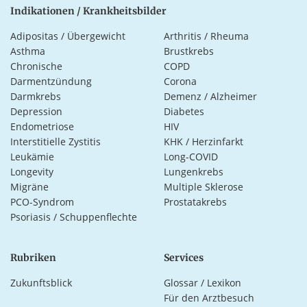
Indikationen / Krankheitsbilder
Adipositas / Übergewicht
Arthritis / Rheuma
Asthma
Brustkrebs
Chronische
COPD
Darmentzündung
Corona
Darmkrebs
Demenz / Alzheimer
Depression
Diabetes
Endometriose
HIV
Interstitielle Zystitis
KHK / Herzinfarkt
Leukämie
Long-COVID
Longevity
Lungenkrebs
Migräne
Multiple Sklerose
PCO-Syndrom
Prostatakrebs
Psoriasis / Schuppenflechte
Rubriken
Services
Zukunftsblick
Glossar / Lexikon
Für den Arztbesuch