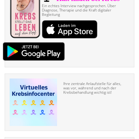
Ein echtes Interview nach­gesprochen. Über
Diagnose, Therapie und die Kraft digitaler
Begleitung
Ihre zentrale Anlaufstelle für alles,
was vor, während und nach der
Krebsbehandlung wichtig ist!