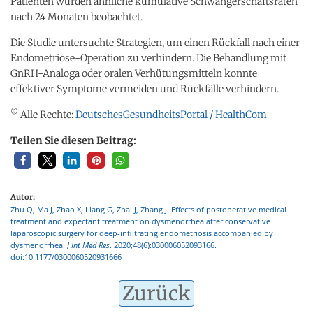
Patienten wurden ähnliche kumulative Schwangerschaftsraten
nach 24 Monaten beobachtet.
Die Studie untersuchte Strategien, um einen Rückfall nach einer
Endometriose-Operation zu verhindern. Die Behandlung mit
GnRH-Analoga oder oralen Verhütungsmitteln konnte
effektiver Symptome vermeiden und Rückfälle verhindern.
©
Alle Rechte:
DeutschesGesundheitsPortal / HealthCom
Teilen Sie diesen Beitrag:
Autor:
Zhu Q, Ma J, Zhao X, Liang G, Zhai J, Zhang J. Effects of postoperative medical
treatment and expectant treatment on dysmenorrhea after conservative
laparoscopic surgery for deep-infiltrating endometriosis accompanied by
dysmenorrhea.
J Int Med Res
. 2020;48(6):030006052093166.
doi:10.1177/0300060520931666
Zurück