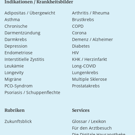
Indikationen / Krankheitsbilder
Adipositas / Übergewicht
Arthritis / Rheuma
Asthma
Brustkrebs
Chronische
COPD
Darmentzündung
Corona
Darmkrebs
Demenz / Alzheimer
Depression
Diabetes
Endometriose
HIV
Interstitielle Zystitis
KHK / Herzinfarkt
Leukämie
Long-COVID
Longevity
Lungenkrebs
Migräne
Multiple Sklerose
PCO-Syndrom
Prostatakrebs
Psoriasis / Schuppenflechte
Rubriken
Services
Zukunftsblick
Glossar / Lexikon
Für den Arztbesuch
Die Digitale Hausapotheke