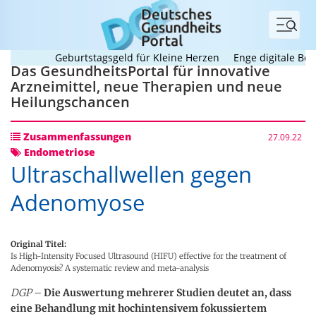
Menü
Geburtstagsgeld für Kleine Herzen
Enge digitale Begleit
Das GesundheitsPortal für innovative
Arzneimittel, neue Therapien und neue
Heilungschancen
Zusammenfassungen
27.09.22
Endometriose
Ultraschallwellen gegen
Adenomyose
Original Titel:
Is High-Intensity Focused Ultrasound (HIFU) effective for the treatment of
Adenomyosis? A systematic review and meta-analysis
DGP
–
Die Auswertung mehrerer Studien deutet an, dass
eine Behandlung mit hochintensivem fokussiertem