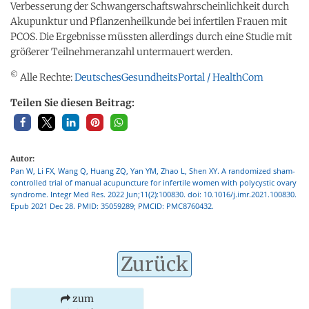
Verbesserung der Schwangerschaftswahrscheinlichkeit durch
Akupunktur und Pflanzenheilkunde bei infertilen Frauen mit
PCOS. Die Ergebnisse müssten allerdings durch eine Studie mit
größerer Teilnehmeranzahl untermauert werden.
©
Alle Rechte:
DeutschesGesundheitsPortal / HealthCom
Teilen Sie diesen Beitrag:
Autor:
Pan W, Li FX, Wang Q, Huang ZQ, Yan YM, Zhao L, Shen XY. A randomized sham-
controlled trial of manual acupuncture for infertile women with polycystic ovary
syndrome. Integr Med Res. 2022 Jun;11(2):100830. doi: 10.1016/j.imr.2021.100830.
Epub 2021 Dec 28. PMID: 35059289; PMCID: PMC8760432.
Zurück
zum