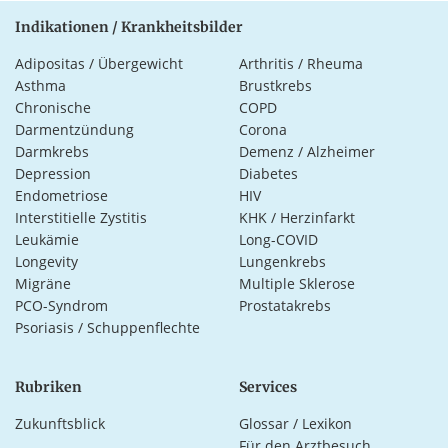
Indikationen / Krankheitsbilder
Adipositas / Übergewicht
Arthritis / Rheuma
Asthma
Brustkrebs
Chronische
COPD
Darmentzündung
Corona
Darmkrebs
Demenz / Alzheimer
Depression
Diabetes
Endometriose
HIV
Interstitielle Zystitis
KHK / Herzinfarkt
Leukämie
Long-COVID
Longevity
Lungenkrebs
Migräne
Multiple Sklerose
PCO-Syndrom
Prostatakrebs
Psoriasis / Schuppenflechte
Rubriken
Services
Zukunftsblick
Glossar / Lexikon
Für den Arztbesuch