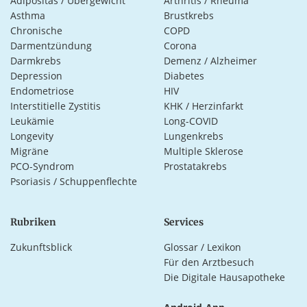
Adipositas / Übergewicht
Arthritis / Rheuma
Asthma
Brustkrebs
Chronische
COPD
Darmentzündung
Corona
Darmkrebs
Demenz / Alzheimer
Depression
Diabetes
Endometriose
HIV
Interstitielle Zystitis
KHK / Herzinfarkt
Leukämie
Long-COVID
Longevity
Lungenkrebs
Migräne
Multiple Sklerose
PCO-Syndrom
Prostatakrebs
Psoriasis / Schuppenflechte
Rubriken
Services
Zukunftsblick
Glossar / Lexikon
Für den Arztbesuch
Die Digitale Hausapotheke