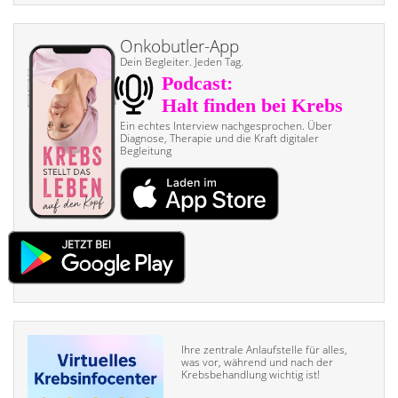
Onkobutler-App
Dein Begleiter. Jeden Tag.
Ein echtes Interview nach­gesprochen. Über
Diagnose, Therapie und die Kraft digitaler
Begleitung
Ihre zentrale Anlaufstelle für alles,
was vor, während und nach der
Krebsbehandlung wichtig ist!