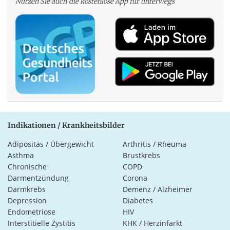
Nutzen Sie auch die kosten­lose App für unterwegs
Indikationen / Krankheitsbilder
Adipositas / Übergewicht
Arthritis / Rheuma
Asthma
Brustkrebs
Chronische
COPD
Darmentzündung
Corona
Darmkrebs
Demenz / Alzheimer
Depression
Diabetes
Endometriose
HIV
Interstitielle Zystitis
KHK / Herzinfarkt