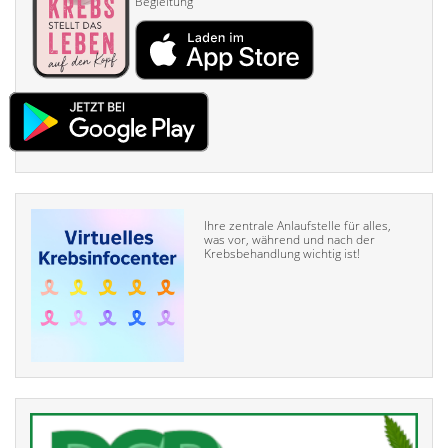
Begleitung
Ihre zentrale Anlaufstelle für alles,
was vor, während und nach der
Krebsbehandlung wichtig ist!