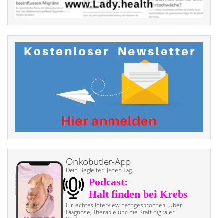
Onkobutler-App
Dein Begleiter. Jeden Tag.
Ein echtes Interview nach­gesprochen. Über
Diagnose, Therapie und die Kraft digitaler