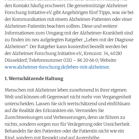
den Kontakt häufig erschwert. Die gemeinnützige Alzheimer
Forschung Initiative e.V. gibt Angehörigen fünf Tipps, was sie bei
der Kommunikation mit einem Alzheimer-Patienten oder einer
Alzheimer-Patientin beachten sollten. Diese und weitere
Informationen zum Umgang mit der Alzheimer-Krankheit sind
zu finden im neu aufgelegten Ratgeber „Leben mit der Diagnose
Alzheimer“. Der Ratgeber kann kostenfrei bestellt werden bei
der Alzheimer Forschung Initiative e.V., Kreuzstr. 34, 40210
Düsseldorf; Telefonnummer 0211 – 86 20 66 0; Website:
www.alzheimer-forschung.de/leben-mit-alzheimer
.
1. Wertschätzende Haltung
Menschen mit Alzheimer leben zunehmend in ihrer eigenen
Welt und können oft Gegenwart nicht mehr von Vergangenheit
unterscheiden. Lassen Sie sich wertschätzend und einfühlsam
auf die Realität des Erkrankten ein. Vermeiden Sie
Zurechtweisungen und Verbesserungen, denn sie führen zu
nichts, sondern sorgen nur für Verärgerung oder Unsicherheit.
Behandeln Sie den Patienten oder die Patientin nicht wie ein
Kind, sondern mit Respekt und auf Augenhöhe.