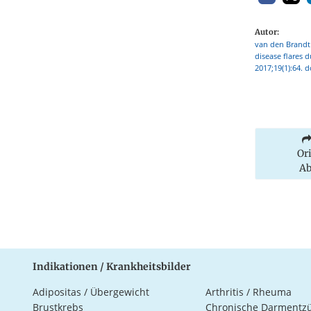
Autor:
van den Brandt 
disease flares 
2017;19(1):64. 
Or
Ab
Indikationen / Krankheitsbilder
Adipositas / Übergewicht
Arthritis / Rheuma
Brustkrebs
Chronische Darmentz