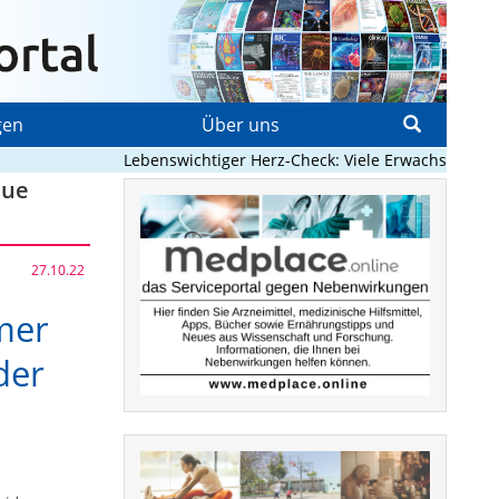
gen
Über uns
Lebenswichtiger Herz-Check: Viele Erwachsene mit an
eue
27.10.22
mer
der