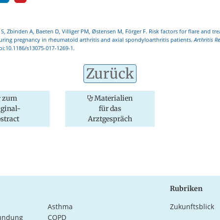
S, Zbinden A, Baeten D, Villiger PM, Østensen M, Förger F. Risk factors for flare and tr
during pregnancy in rheumatoid arthritis and axial spondyloarthritis patients.
Arthritis R
doi:10.1186/s13075-017-1269-1.
Zurück
zum
Materialien
iginal-
für das
stract
Arztgespräch
Rubriken
Asthma
Zukunftsblick
ündung
COPD