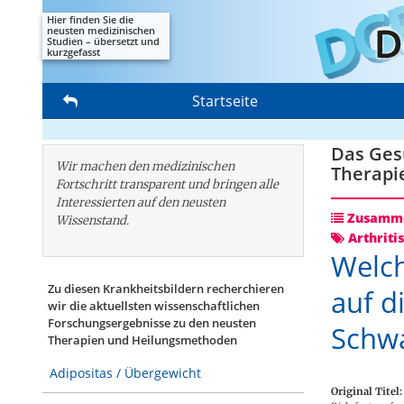
Hier finden Sie die
neusten medizinischen
Studien – übersetzt und
kurzgefasst
Startseite
Das Gesu
Wir machen den medizinischen
Therapi
Fortschritt transparent und bringen alle
Interessierten auf den neusten
Zusamme
Wissenstand.
Arthriti
Welc
Zu diesen Krankheitsbildern recherchieren
auf d
wir die aktuellsten wissenschaftlichen
Forschungs­ergebnisse zu den neusten
Schwa
Therapien und Heilungsmethoden
Adipositas / Übergewicht
Original Titel: