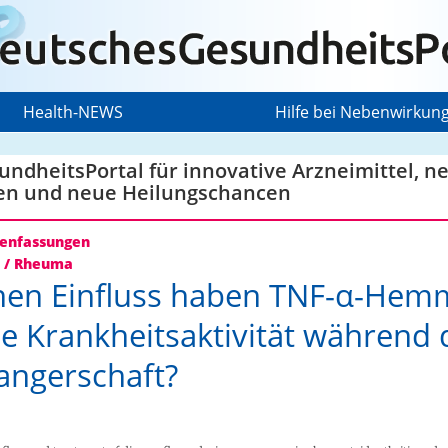
Health-NEWS
Hilfe bei Nebenwirkun
ndheitsPortal für innovative Arzneimittel, n
en und neue Heilungschancen
nfassungen
s / Rheuma
hen Einfluss haben TNF-α-Hem
ie Krankheitsaktivität während 
ngerschaft?