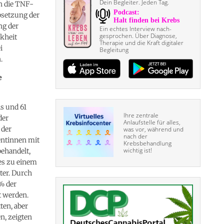
Dein Begleiter. Jeden Tag.
n die TNF-
bsetzung der
ng der
Ein echtes Interview nach­
gesprochen. Über Diagnose,
kheit
Therapie und die Kraft digitaler
i
Begleitung
.
e
is und 61
Ihre zentrale
der
Anlaufstelle für alles,
 der
was vor, während und
nach der
entinnen mit
Krebsbehandlung
wichtig ist!
ehandelt,
es zu einem
ter. Durch
% der
t werden.
en, aber
n, zeigten