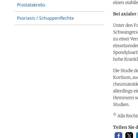
einen stabi
Prostatakrebs
Bei axialer
Psoriasis / Schuppenflechte
Unter den Pa
Schwangersc
zu einer Ver
einsetzende
Spondyloart
hohe Krankhe
Die Studie 
Kortison, au
rheumatoiden
allerdings e
Hemmern wäh
Studien.
©
Alle Recht
Teilen Sie 