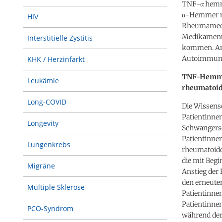
TNF-α hemme
α-Hemmer mi
HIV
Rheumamedik
Medikamente
Interstitielle Zystitis
kommen. Ande
Autoimmune
KHK / Herzinfarkt
TNF-Hemmer
Leukämie
rheumatoid
Long-COVID
Die Wissensc
Patientinnen
Longevity
Schwangersch
Patientinnen
Lungenkrebs
rheumatoide
die mit Beg
Migräne
Anstieg der
den erneute
Multiple Sklerose
Patientinnen
Patientinne
PCO-Syndrom
während der