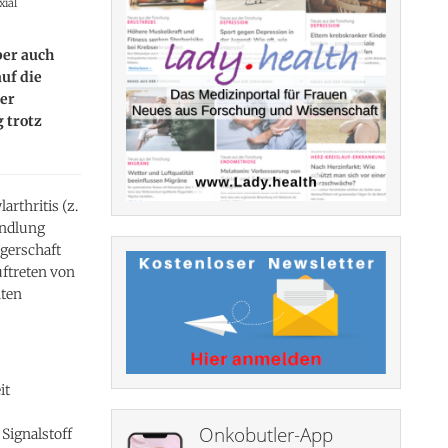
xial
ber auch
uf die
ler
 trotz
rthritis (z.
andlung
ngerschaft
uftreten von
ten
it
Onkobutler-App
Signalstoff