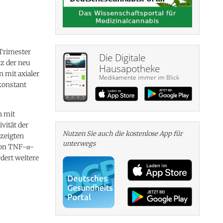
Trimester
Die Digitale
tz der neu
Hausapotheke
 mit axialer
Medikamente immer im Blick
konstant
h mit
vität der
Nutzen Sie auch die kosten­lose App für
 zeigten
unterwegs
 von TNF-α-
dert weitere