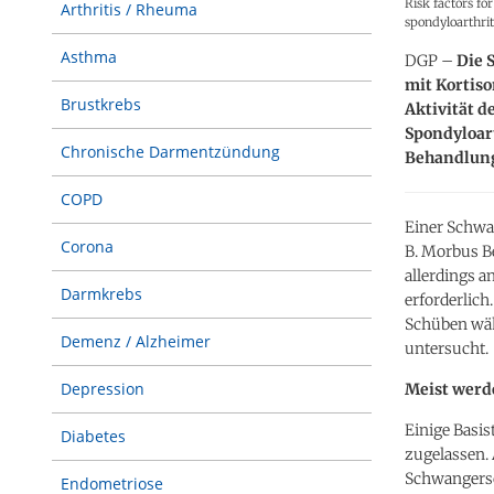
Risk factors fo
Arthritis / Rheuma
spondyloarthrit
Asthma
DGP –
Die 
mit Kortiso
Brustkrebs
Aktivität d
Spondyloart
Chronische Darmentzündung
Behandlun
COPD
Einer Schwan
Corona
B. Morbus B
allerdings a
Darmkrebs
erforderlich
Schüben wäh
Demenz / Alzheimer
untersucht.
Depression
Meist werd
Einige Basis
Diabetes
zugelassen. 
Schwangersc
Endometriose