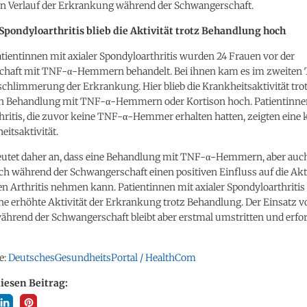
len Verlauf der Erkrankung während der Schwangerschaft.
 Spondyloarthritis blieb die Aktivität trotz Behandlung hoch
tientinnen mit axialer Spondyloarthritis wurden 24 Frauen vor der
haft mit TNF-α-Hemmern behandelt. Bei ihnen kam es im zweiten 
schlimmerung der Erkrankung. Hier blieb die Krankheitsaktivität tro
n Behandlung mit TNF-α-Hemmern oder Kortison hoch. Patientinnen
hritis, die zuvor keine TNF-α-Hemmer erhalten hatten, zeigten eine 
itsaktivität.
deutet daher an, dass eine Behandlung mit TNF-α-Hemmern, aber auc
ch während der Schwangerschaft einen positiven Einfluss auf die Akti
 Arthritis nehmen kann. Patientinnen mit axialer Spondyloarthritis
ine erhöhte Aktivität der Erkrankung trotz Behandlung. Der Einsatz
rend der Schwangerschaft bleibt aber erstmal umstritten und erfor
e:
DeutschesGesundheitsPortal / HealthCom
diesen Beitrag: