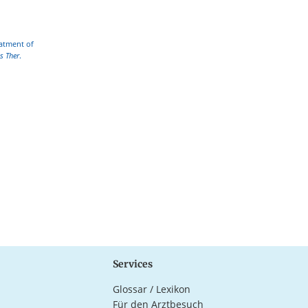
eatment of
es Ther
.
Services
Glossar / Lexikon
Für den Arztbesuch