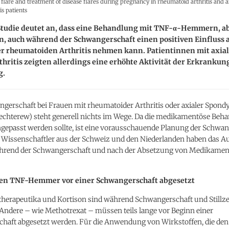
r flare and treatment of disease flares during pregnancy in rheumatoid arthritis and a
is patients
Studie deutet an, dass eine Behandlung mit TNF-α-Hemmern, a
n, auch während der Schwangerschaft einen positiven Einfluss a
er rheumatoiden Arthritis nehmen kann. Patientinnen mit axia
hritis zeigten allerdings eine erhöhte Aktivität der Erkrankung
g.
gerschaft bei Frauen mit rheumatoider Arthritis oder axialer Spondyla
echterew) steht generell nichts im Wege. Da die medikamentöse Beh
ngepasst werden sollte, ist eine vorausschauende Planung der Schwa
. Wissenschaftler aus der Schweiz und den Niederlanden haben das A
rend der Schwangerschaft und nach der Absetzung von Medikamen
en TNF-Hemmer vor einer Schwangerschaft abgesetzt
therapeutika und Kortison sind während Schwangerschaft und Stillze
Andere – wie Methotrexat – müssen teils lange vor Beginn einer
haft abgesetzt werden. Für die Anwendung von Wirkstoffen, die den 