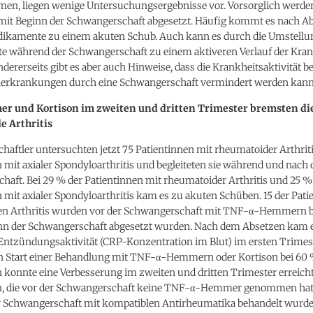
n, liegen wenige Untersuchungsergebnisse vor. Vorsorglich werde
t Beginn der Schwangerschaft abgesetzt. Häufig kommt es nach A
amente zu einem akuten Schub. Auch kann es durch die Umstellu
 während der Schwangerschaft zu einem aktiveren Verlauf der Kran
rerseits gibt es aber auch Hinweise, dass die Krankheitsaktivität be
rkrankungen durch eine Schwangerschaft vermindert werden kann
 und Kortison im zweiten und dritten Trimester bremsten di
e Arthritis
haftler untersuchten jetzt 75 Patientinnen mit rheumatoider Arthrit
 mit axialer Spondyloarthritis und begleiteten sie während und nach 
aft. Bei 29 % der Patientinnen mit rheumatoider Arthritis und 25 %
 mit axialer Spondyloarthritis kam es zu akuten Schüben. 15 der Pati
n Arthritis wurden vor der Schwangerschaft mit TNF-α-Hemmern b
inn der Schwangerschaft abgesetzt wurden. Nach dem Absetzen kam 
 Entzündungsaktivität (CRP-Konzentration im Blut) im ersten Trimes
n Start einer Behandlung mit TNF-α-Hemmern oder Kortison bei 60 
 konnte eine Verbesserung im zweiten und dritten Trimester erreich
n, die vor der Schwangerschaft keine TNF-α-Hemmer genommen hatt
 Schwangerschaft mit kompatiblen Antirheumatika behandelt wurde