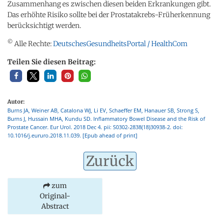
Zusammenhang es zwischen diesen beiden Erkrankungen gibt.
Das erhöhte Risiko sollte bei der Prostatakrebs-Früherkennung
berücksichtigt werden.
©
Alle Rechte:
DeutschesGesundheitsPortal / HealthCom
Teilen Sie diesen Beitrag:
Autor:
Burns JA, Weiner AB, Catalona WJ, Li EV, Schaeffer EM, Hanauer SB, Strong S,
Burns J, Hussain MHA, Kundu SD. Inflammatory Bowel Disease and the Risk of
Prostate Cancer. Eur Urol. 2018 Dec 4. pii: S0302-2838(18)30938-2. doi:
10.1016/j.eururo.2018.11.039. [Epub ahead of print]
Zurück
zum
Original-
Abstract