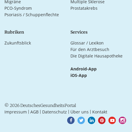
Migräne
Multiple Sklerose
PCO-Syndrom
Prostatakrebs
Psoriasis / Schuppenflechte
Rubriken
Services
Zukunftsblick
Glossar / Lexikon
Für den Arztbesuch
Die Digitale Hausapotheke
Android-App
iOS-App
© 2026 DeutschesGesundheitsPortal
Impressum
AGB
Datenschutz
Über uns
Kontakt
|
|
|
|
Goto
Goto
Goto
Goto
Goto
Goto