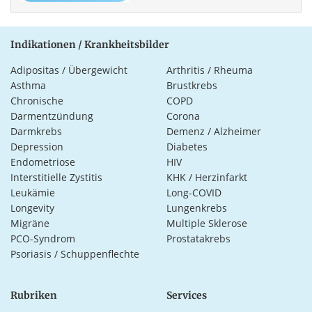
Indikationen / Krankheitsbilder
Adipositas / Übergewicht
Arthritis / Rheuma
Asthma
Brustkrebs
Chronische
COPD
Darmentzündung
Corona
Darmkrebs
Demenz / Alzheimer
Depression
Diabetes
Endometriose
HIV
Interstitielle Zystitis
KHK / Herzinfarkt
Leukämie
Long-COVID
Longevity
Lungenkrebs
Migräne
Multiple Sklerose
PCO-Syndrom
Prostatakrebs
Psoriasis / Schuppenflechte
Rubriken
Services