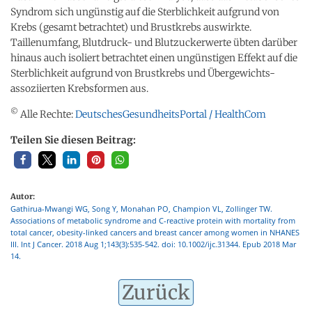
Syndrom sich ungünstig auf die Sterblichkeit aufgrund von
Krebs (gesamt betrachtet) und Brustkrebs auswirkte.
Taillenumfang, Blutdruck- und Blutzuckerwerte übten darüber
hinaus auch isoliert betrachtet einen ungünstigen Effekt auf die
Sterblichkeit aufgrund von Brustkrebs und Übergewichts-
assoziierten Krebsformen aus.
©
Alle Rechte:
DeutschesGesundheitsPortal / HealthCom
Teilen Sie diesen Beitrag:
Autor:
Gathirua-Mwangi WG, Song Y, Monahan PO, Champion VL, Zollinger TW.
Associations of metabolic syndrome and C-reactive protein with mortality from
total cancer, obesity-linked cancers and breast cancer among women in NHANES
III. Int J Cancer. 2018 Aug 1;143(3):535-542. doi: 10.1002/ijc.31344. Epub 2018 Mar
14.
Zurück