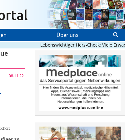
gen
Über uns
Lebenswichtiger Herz-Check: Viele Erwachsene mit
eue
08.11.22
-
Cohort
ufiger an