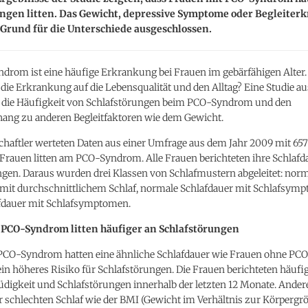
ungen litten. Das Gewicht, depressive Symptome oder Begleite
Grund für die Unterschiede ausgeschlossen.
drom ist eine häufige Erkrankung bei Frauen im gebärfähigen Alter
 die Erkrankung auf die Lebensqualität und den Alltag? Eine Studie au
 die Häufigkeit von Schlafstörungen beim PCO-Syndrom und den
g zu anderen Begleitfaktoren wie dem Gewicht.
chaftler werteten Daten aus einer Umfrage aus dem Jahr 2009 mit 65
 Frauen litten am PCO-Syndrom. Alle Frauen berichteten ihre Schlaf
ngen. Daraus wurden drei Klassen von Schlafmustern abgeleitet: norm
 mit durchschnittlichem Schlaf, normale Schlafdauer mit Schlafsym
fdauer mit Schlafsymptomen.
 PCO-Syndrom litten häufiger an Schlafstörungen
PCO-Syndrom hatten eine ähnliche Schlafdauer wie Frauen ohne PC
ein höheres Risiko für Schlafstörungen. Die Frauen berichteten häufi
digkeit und Schlafstörungen innerhalb der letzten 12 Monate. Ander
 schlechten Schlaf wie der BMI (Gewicht im Verhältnis zur Körpergrö