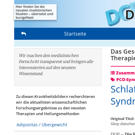
Hier finden Sie die
neusten medizinischen
Studien – übersetzt und
kurzgefasst
Startseite
Das Gesu
Wir machen den medizinischen
Therapi
Fortschritt transparent und bringen alle
Interessierten auf den neusten
Zusamme
Wissenstand.
PCO-Syn
Schla
Zu diesen Krankheitsbildern recherchieren
Synd
wir die aktuellsten wissenschaftlichen
Forschungs­ergebnisse zu den neusten
Therapien und Heilungsmethoden
Original Titel:
Sleep disturba
Adipositas / Übergewicht
DGP –
Die 