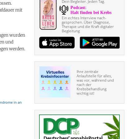
Dein Begleiter. Jeden Tag.
ossen.
afdauer mit
Ein echtes Interview nach­
gesprochen. Über Diagnose,
Therapie und die Kraft digitaler
Begleitung
ungen wurden
gen und
zogen werden.
Ihre zentrale
Anlaufstelle für alles,
was vor, während und
nach der
Krebsbehandlung
wichtig ist!
syndrome in an