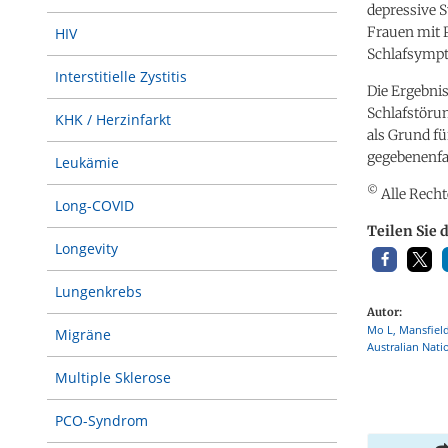
depressive 
Frauen mit 
HIV
Schlafsympt
Interstitielle Zystitis
Die Ergebni
Schlafstöru
KHK / Herzinfarkt
als Grund fü
gegebenenfal
Leukämie
©
Alle Recht
Long-COVID
Teilen Sie 
Longevity
Lungenkrebs
Autor:
Mo L, Mansfield
Migräne
Australian Nati
Multiple Sklerose
PCO-Syndrom