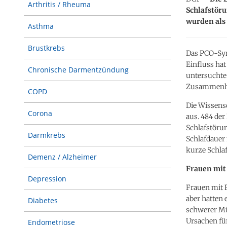
Arthritis / Rheuma
Schlafstör
wurden als 
Asthma
Brustkrebs
Das PCO-Syn
Einfluss hat
Chronische Darmentzündung
untersuchte
Zusammenhan
COPD
Die Wissens
Corona
aus. 484 der
Schlafstöru
Darmkrebs
Schlafdauer
kurze Schla
Demenz / Alzheimer
Frauen mit
Depression
Frauen mit 
aber hatten 
Diabetes
schwerer Mü
Ursachen für
Endometriose