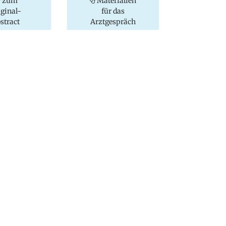
zum
Materialien
iginal-
für das
stract
Arztgespräch