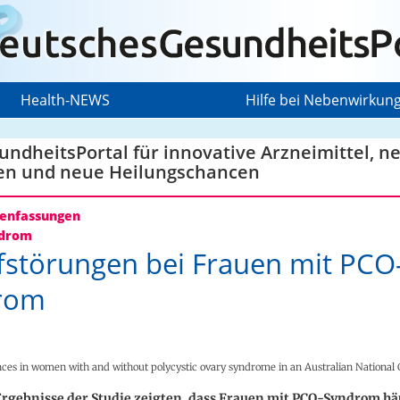
Health-NEWS
Hilfe bei Nebenwirkun
ndheitsPortal für innovative Arzneimittel, n
en und neue Heilungschancen
nfassungen
drom
fstörungen bei Frauen mit PCO
rom
nces in women with and without polycystic ovary syndrome in an Australian National 
Ergebnisse der Studie zeigten, dass Frauen mit PCO-Syndrom hä