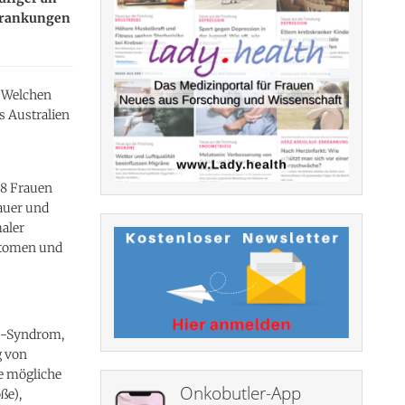
rkrankungen
. Welchen
s Australien
78 Frauen
dauer und
aler
ptomen und
O-Syndrom,
g von
e mögliche
Onkobutler-App
ße),