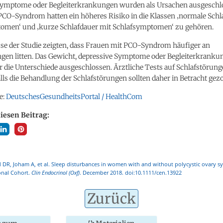
Symptome oder Begleiterkrankungen wurden als Ursachen ausgeschl
PCO-Syndrom hatten ein höheres Risiko in die Klassen ‚normale Schl
omen‘ und ‚kurze Schlafdauer mit Schlafsymptomen‘ zu gehören.
sse der Studie zeigten, dass Frauen mit PCO-Syndrom häufiger an
ngen litten. Das Gewicht, depressive Symptome oder Begleiterkrank
r die Unterschiede ausgeschlossen. Ärztliche Tests auf Schlafstörun
ls die Behandlung der Schlafstörungen sollten daher in Betracht ge
e:
DeutschesGesundheitsPortal / HealthCom
diesen Beitrag:
 DR, Joham A, et al. Sleep disturbances in women with and without polycystic ovary 
onal Cohort.
Clin Endocrinol (Oxf)
. December 2018. doi:10.1111/cen.13922
Zurück