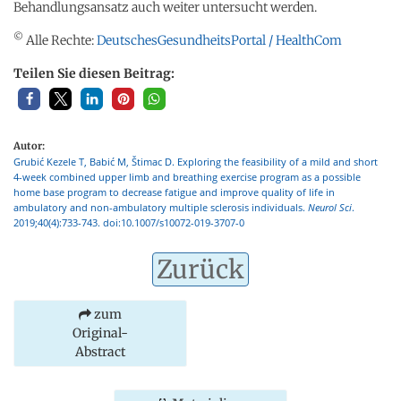
Behandlungsansatz auch weiter untersucht werden.
©
Alle Rechte:
DeutschesGesundheitsPortal / HealthCom
Teilen Sie diesen Beitrag:
Autor:
Grubić Kezele T, Babić M, Štimac D. Exploring the feasibility of a mild and short
4-week combined upper limb and breathing exercise program as a possible
home base program to decrease fatigue and improve quality of life in
ambulatory and non-ambulatory multiple sclerosis individuals.
Neurol Sci
.
2019;40(4):733-743. doi:10.1007/s10072-019-3707-0
Zurück
zum
Original-
Abstract