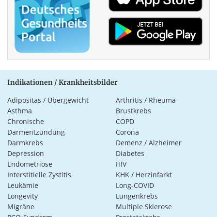
Indikationen / Krankheitsbilder
Adipositas / Übergewicht
Arthritis / Rheuma
Asthma
Brustkrebs
Chronische
COPD
Darmentzündung
Corona
Darmkrebs
Demenz / Alzheimer
Depression
Diabetes
Endometriose
HIV
Interstitielle Zystitis
KHK / Herzinfarkt
Leukämie
Long-COVID
Longevity
Lungenkrebs
Migräne
Multiple Sklerose