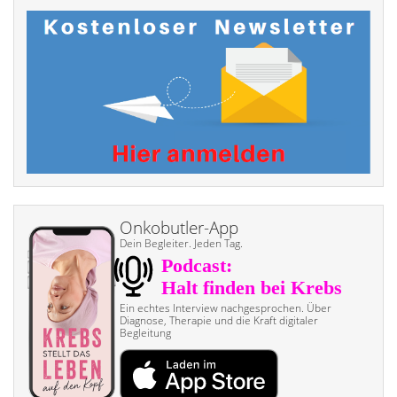
Onkobutler-App
Dein Begleiter. Jeden Tag.
Ein echtes Interview nach­gesprochen. Über
Diagnose, Therapie und die Kraft digitaler
Begleitung