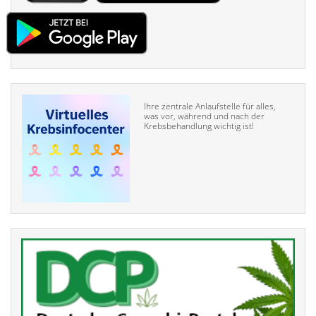
Ihre zentrale Anlaufstelle für alles,
was vor, während und nach der
Krebsbehandlung wichtig ist!