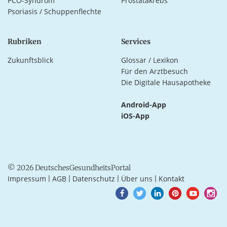
PCO-Syndrom
Prostatakrebs
Psoriasis / Schuppenflechte
Rubriken
Services
Zukunftsblick
Glossar / Lexikon
Für den Arztbesuch
Die Digitale Hausapotheke
Android-App
iOS-App
© 2026 DeutschesGesundheitsPortal
Impressum
AGB
Datenschutz
Über uns
Kontakt
|
|
|
|
Goto
Goto
Goto
Goto
Goto
Goto
Facebook
Twitter
LinkedIn
Pinterest
Youtube
Instagra