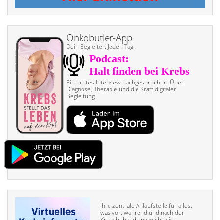
Onkobutler-App
Dein Begleiter. Jeden Tag.
Ein echtes Interview nach­gesprochen. Über
Diagnose, Therapie und die Kraft digitaler
Begleitung
Ihre zentrale Anlaufstelle für alles,
was vor, während und nach der
Krebsbehandlung wichtig ist!