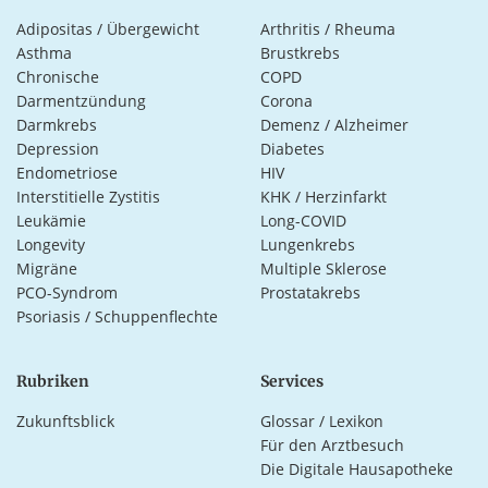
Adipositas / Übergewicht
Arthritis / Rheuma
Asthma
Brustkrebs
Chronische
COPD
Darmentzündung
Corona
Darmkrebs
Demenz / Alzheimer
Depression
Diabetes
Endometriose
HIV
Interstitielle Zystitis
KHK / Herzinfarkt
Leukämie
Long-COVID
Longevity
Lungenkrebs
Migräne
Multiple Sklerose
PCO-Syndrom
Prostatakrebs
Psoriasis / Schuppenflechte
Rubriken
Services
Zukunftsblick
Glossar / Lexikon
Für den Arztbesuch
Die Digitale Hausapotheke