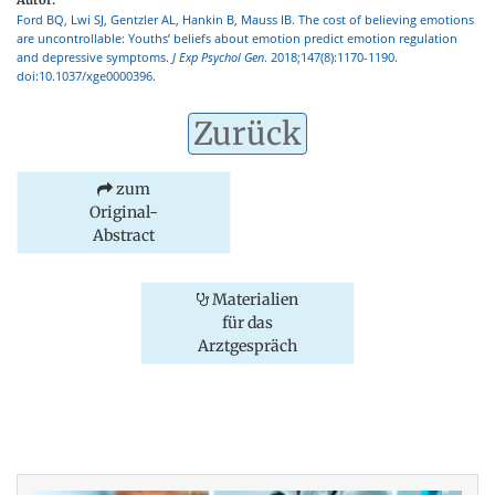
Ford BQ, Lwi SJ, Gentzler AL, Hankin B, Mauss IB. The cost of believing emotions
are uncontrollable: Youths’ beliefs about emotion predict emotion regulation
and depressive symptoms.
J Exp Psychol Gen
. 2018;147(8):1170-1190.
doi:10.1037/xge0000396.
Zurück
zum
Original-
Abstract
Materialien
für das
Arztgespräch