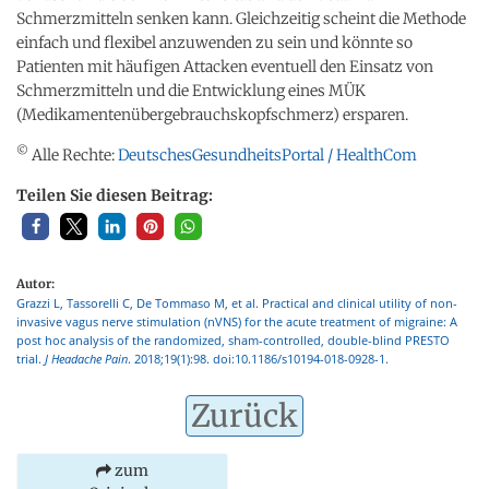
Schmerzmitteln senken kann. Gleichzeitig scheint die Methode
einfach und flexibel anzuwenden zu sein und könnte so
Patienten mit häufigen Attacken eventuell den Einsatz von
Schmerzmitteln und die Entwicklung eines MÜK
(Medikamentenübergebrauchskopfschmerz) ersparen.
©
Alle Rechte:
DeutschesGesundheitsPortal / HealthCom
Teilen Sie diesen Beitrag:
Autor:
Grazzi L, Tassorelli C, De Tommaso M, et al. Practical and clinical utility of non-
invasive vagus nerve stimulation (nVNS) for the acute treatment of migraine: A
post hoc analysis of the randomized, sham-controlled, double-blind PRESTO
trial.
J Headache Pain
. 2018;19(1):98. doi:10.1186/s10194-018-0928-1.
Zurück
zum