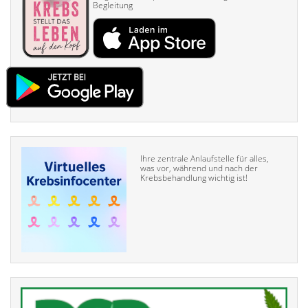
Begleitung
Ihre zentrale Anlaufstelle für alles,
was vor, während und nach der
Krebsbehandlung wichtig ist!