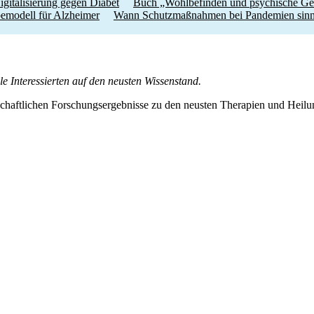
igitalisierung gegen Diabet
Buch „Wohlbefinden und psychische Gesu
emodell für Alzheimer
Wann Schutzmaßnahmen bei Pandemien sinnv
e Interessierten auf den neusten Wissenstand.
nschaftlichen Forschungs­ergebnisse zu den neusten Therapien und Hei