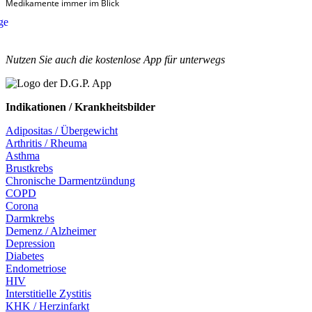
Medikamente immer im Blick
Nutzen Sie auch die kosten­lose App für unterwegs
Indikationen / Krankheitsbilder
Adipositas / Übergewicht
Arthritis / Rheuma
Asthma
Brustkrebs
Chronische Darmentzündung
COPD
Corona
Darmkrebs
Demenz / Alzheimer
Depression
Diabetes
Endometriose
HIV
Interstitielle Zystitis
KHK / Herzinfarkt