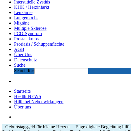
Interstitielle Zystitis
KHK / Herzinfarkt
Leukämie
Lungenkrebs
Migräne
Multiple Sklerose
PCO-Syndrom
Prostatakrebs
Psoriasis / Schuppenflechte
AGB
Über Uns
Datenschutz
Suche
Search for:
Startseite
Health-NEWS
Hilfe bei Nebenwirkungen
Über uns
Geburtstagsgeld für Kleine Herzen
Enge digitale Begleitung hilft