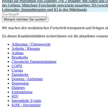
Projekt zur Prävention von Diabetes Typ 2 gestartet: Mit Daten und D
des Gehirns: Münchner Forschende entwickeln neuartiges 3D‑Geweb
Lebensalter, Immuntherapien und KI in den Mittelpunkt
Wonach möchten Sie suchen?
Wir machen den medizinischen Fortschritt transparent und bringen all
Zu diesen Krankheitsbildern recherchieren wir die aktuellsten wisse
Adipositas / Übergewicht
Arthritis / Rheuma
Asthma
Brustkrebs
Chronische Darmentzündung
COPD
Corona
Darmkrebs
Demenz / Alzheimer
Depression
Diabetes
Endometriose
HIV
Interstitielle Zystitis
KHK / Herzinfarkt