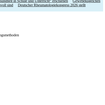
ndheit in Schule und Unterricht“ erschienen
Gewebekügelchen
oll sind
Deutscher Rheumatologiekongress 2026 stellt
lungsmethoden