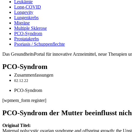
Leukämie
Long-COVID
Longevity
Lungenkrebs
Migräne
Multiple Sklerose
PCO-Syndrom
Prostatakrebs
Psoriasis / Schuppenflechte
Das GesundheitsPortal für innovative Arzneimittel, neue Therapien 
PCO-Syndrom
Zusammenfassungen
02.12.22
PCO-Syndrom
[wpmem_form register]
PCO-Syndrom der Mutter beeinflusst nich
Original Titel:
Maternal polycystic ovarian syndrome and offspring growth: the Ups