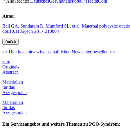
Alle Rechte:
DeutschesGesundheitsPortal / HealthCom
Autor:
Bell GA, Sundaram R, Mumford SL, et al. Maternal polycystic ovari
doi:10.1136/jech-2017-210004
Zurück
>> Hier kostenlos wissenschaftlichen Newsletter bestellen <<
zum
Original-
Abstract
Materialien
für das
Arztgespräch
Materialien
für das
Arztgespräch
Ein Serviceangebot und weitere Themen zu PCO-Syndrom: